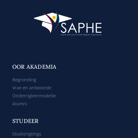
Web Design
OOR AKADEMIA
Begronding
Vrae en antwoorde
Onderrigleermodelle
Alumni
STUDEER
Studierigtings