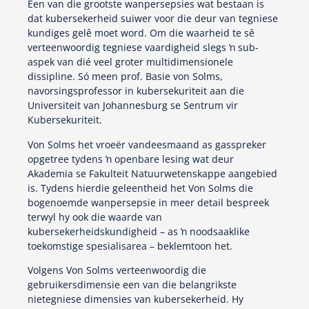
Een van die grootste wanpersepsies wat bestaan is
dat kubersekerheid suiwer voor die deur van tegniese
kundiges gelê moet word. Om die waarheid te sê
verteenwoordig tegniese vaardigheid slegs ŉ sub-
aspek van dié veel groter multidimensionele
dissipline. Só meen prof. Basie von Solms,
navorsingsprofessor in kubersekuriteit aan die
Universiteit van Johannesburg se Sentrum vir
Kubersekuriteit.
Von Solms het vroeër vandeesmaand as gasspreker
opgetree tydens ŉ openbare lesing wat deur
Akademia se Fakulteit Natuurwetenskappe aangebied
is. Tydens hierdie geleentheid het Von Solms die
bogenoemde wanpersepsie in meer detail bespreek
terwyl hy ook die waarde van
kubersekerheidskundigheid – as ŉ noodsaaklike
toekomstige spesialisarea – beklemtoon het.
Volgens Von Solms verteenwoordig die
gebruikersdimensie een van die belangrikste
nietegniese dimensies van kubersekerheid. Hy