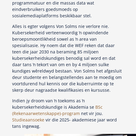
programmatuur en die massas data wat
eindverbruikers goedsmoeds op
sosialemediaplatforms beskikbaar stel.
Alles is egter volgens Von Solms nie verlore nie.
Kubersekerheid verteenwoordig ŉ opwindende
beroepsmoontlikheid sowel as ŉ area van
spesialisasie. Hy noem dat die WEF reken dat daar
teen die jaar 2030 na beraming 85 miljoen
kubersekerheidskundiges benodig sal word en dat
daar tans ŉ tekort van om en by 4 miljoen sulke
kundiges wêreldwyd bestaan. Von Solms het afgesluit
deur studente en belangstellendes aan te moedig om
voortdurend hul kennis oor die kuberruimte op te
skerp deur nagraadse kwalifikasies en kursusse.
Indien jy droom van ŉ toekoms as ŉ
kubersekerheidskundige is Akademia se
BSc
(Rekenaarwetenskappe)-program
net vir jou.
Studieaansoeke
vir die 2025- akademiese jaar word
tans ingewag.