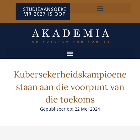
STUDIEAANSOEKE
VIR 2027 IS OOP
NP VAN WYK LOUW-SENTRUM
Kubersekerheidskampioene
staan aan die voorpunt van
die toekoms
Gepubliseer op: 22 Mei 2024