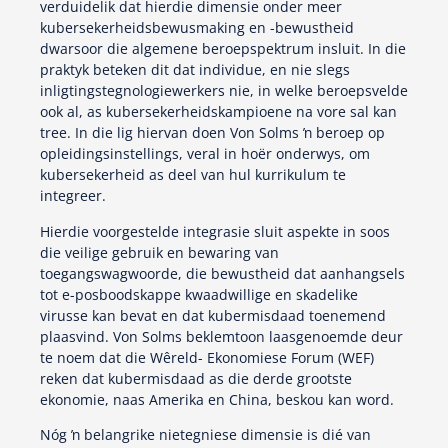
verduidelik dat hierdie dimensie onder meer
kubersekerheidsbewusmaking en -bewustheid
dwarsoor die algemene beroepspektrum insluit. In die
praktyk beteken dit dat individue, en nie slegs
inligtingstegnologiewerkers nie, in welke beroepsvelde
ook al, as kubersekerheidskampioene na vore sal kan
tree. In die lig hiervan doen Von Solms ŉ beroep op
opleidingsinstellings, veral in hoër onderwys, om
kubersekerheid as deel van hul kurrikulum te
integreer.
Hierdie voorgestelde integrasie sluit aspekte in soos
die veilige gebruik en bewaring van
toegangswagwoorde, die bewustheid dat aanhangsels
tot e-posboodskappe kwaadwillige en skadelike
virusse kan bevat en dat kubermisdaad toenemend
plaasvind. Von Solms beklemtoon laasgenoemde deur
te noem dat die Wêreld- Ekonomiese Forum (WEF)
reken dat kubermisdaad as die derde grootste
ekonomie, naas Amerika en China, beskou kan word.
Nóg ŉ belangrike nietegniese dimensie is dié van