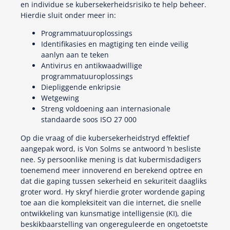
en individue se kubersekerheidsrisiko te help beheer.
Hierdie sluit onder meer in:
Programmatuuroplossings
Identifikasies en magtiging ten einde veilig
aanlyn aan te teken
Antivirus en antikwaadwillige
programmatuuroplossings
Diepliggende enkripsie
Wetgewing
Streng voldoening aan internasionale
standaarde soos ISO 27 000
Op die vraag of die kubersekerheidstryd effektief
aangepak word, is Von Solms se antwoord ŉ besliste
nee. Sy persoonlike mening is dat kubermisdadigers
toenemend meer innoverend en berekend optree en
dat die gaping tussen sekerheid en sekuriteit daagliks
groter word. Hy skryf hierdie groter wordende gaping
toe aan die kompleksiteit van die internet, die snelle
ontwikkeling van kunsmatige intelligensie (KI), die
beskikbaarstelling van ongereguleerde en ongetoetste