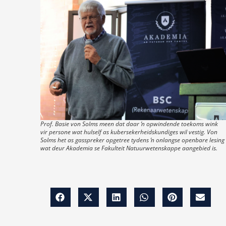
Prof. Basie von Solms meen dat daar ŉ opwindende toekoms wink
vir persone wat hulself as kubersekerheidskundiges wil vestig. Von
Solms het as gasspreker opgetree tydens ŉ onlangse openbare lesing
wat deur Akademia se Fakulteit Natuurwetenskappe aangebied is.