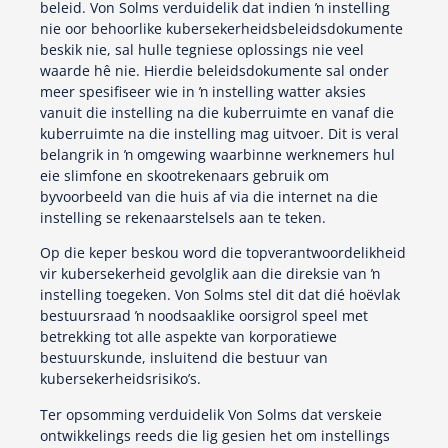
beleid. Von Solms verduidelik dat indien ŉ instelling
nie oor behoorlike kubersekerheidsbeleidsdokumente
beskik nie, sal hulle tegniese oplossings nie veel
waarde hê nie. Hierdie beleidsdokumente sal onder
meer spesifiseer wie in ŉ instelling watter aksies
vanuit die instelling na die kuberruimte en vanaf die
kuberruimte na die instelling mag uitvoer. Dit is veral
belangrik in ŉ omgewing waarbinne werknemers hul
eie slimfone en skootrekenaars gebruik om
byvoorbeeld van die huis af via die internet na die
instelling se rekenaarstelsels aan te teken.
Op die keper beskou word die topverantwoordelikheid
vir kubersekerheid gevolglik aan die direksie van ŉ
instelling toegeken. Von Solms stel dit dat dié hoëvlak
bestuursraad ŉ noodsaaklike oorsigrol speel met
betrekking tot alle aspekte van korporatiewe
bestuurskunde, insluitend die bestuur van
kubersekerheidsrisiko’s.
Ter opsomming verduidelik Von Solms dat verskeie
ontwikkelings reeds die lig gesien het om instellings