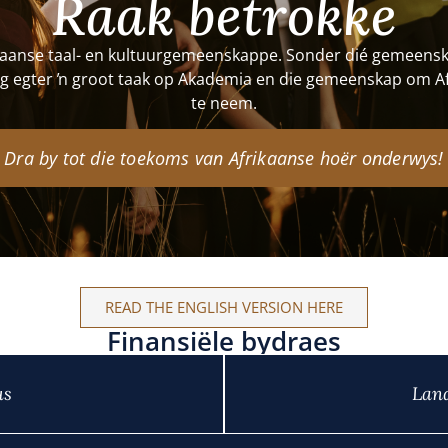
Raak betrokke
ikaanse taal- en kultuurgemeenskappe. Sonder dié gemeenska
 wag egter ŉ groot taak op Akademia en die gemeenskap om 
te neem.
Dra by tot die toekoms van Afrikaanse hoër onderwys!
READ THE ENGLISH VERSION HERE
Finansiële bydraes
us
Lan