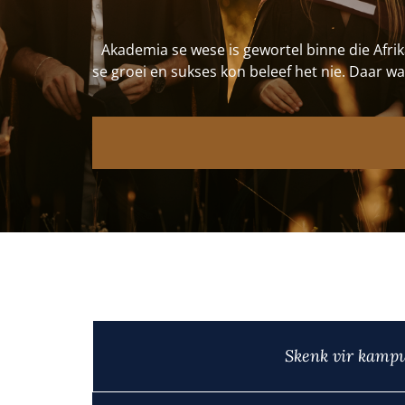
Akademia se wese is gewortel binne die Afr
se groei en sukses kon beleef het nie. Daar
Skenk vir kamp