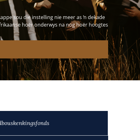
ppe sou die instelling nie meer as ŉ dekade
Afrikaanse hoër onderwys na nog hoër hoogtes
dbouskenkingsfonds