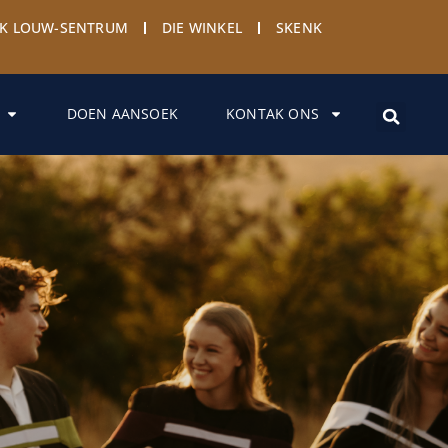
YK LOUW-SENTRUM
DIE WINKEL
SKENK
DOEN AANSOEK
KONTAK ONS