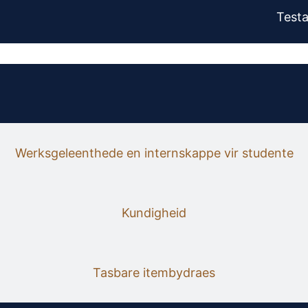
Test
Werksgeleenthede en internskappe vir studente
Kundigheid
Tasbare itembydraes