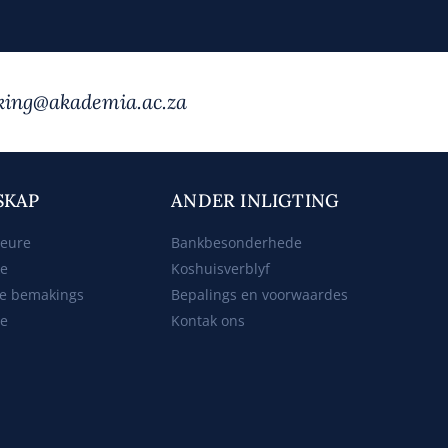
enking@akademia.ac.za
SKAP
ANDER INLIGTING
beure
Bankbesonderhede
ke
Koshuisverblyf
e bemakings
Bepalings en voorwaardes
te
Kontak ons