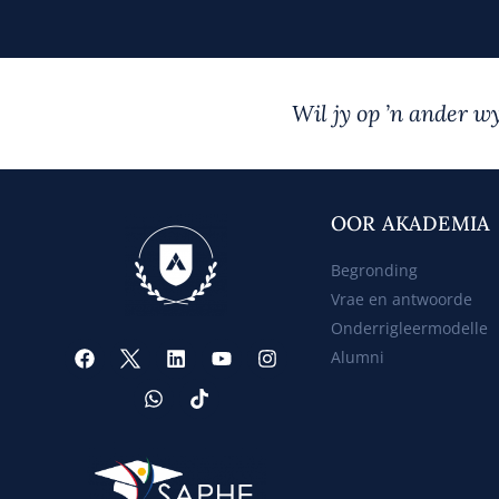
Wil jy op ’n ander w
OOR AKADEMIA
Begronding
Vrae en antwoorde
Onderrigleermodelle
Alumni