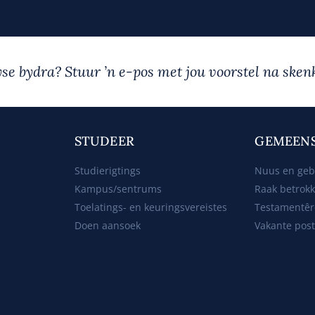
yse bydra? Stuur ’n e-pos met jou voorstel na sk
STUDEER
GEMEEN
Studierigtings
Nuus en ge
Kampus/sentrums
Raak betrok
Toelatings- en keuringsvereistes
Testamentêr
Doen aansoek
Vakante pos