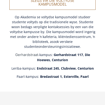
SLEGS VIR DIE VOLTYDSE
KAMPUSMODEL
Op Akademia se voltydse kampusmodel studeer
studente voltyds op die tradisionele wyse. Studente
woon bedags verpligte kontaksessies by een van die
voltydse kampusse by. Die kampusmodel word ingerig
met onder andere ŉ kafeteria, kliëntedienssentrum, ŉ
biblioteek, asook verskeie
studenteondersteuningsinisiatiewe.
Gerhardstraat
-kampus:
Gerhardstraat 117, Die
Hoewes, Centurion
Leriba-kampus:
Endstraat 245, Clubview, Centurion
Paarl-kampus:
Bredastraat 1, Esterville, Paarl