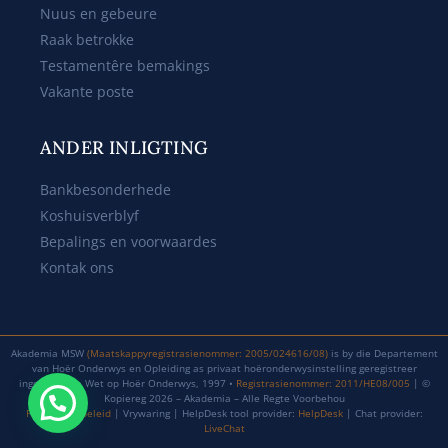
Nuus en gebeure
Raak betrokke
Testamentêre bemakings
Vakante poste
ANDER INLIGTING
Bankbesonderhede
Koshuisverblyf
Bepalings en voorwaardes
Kontak ons
Akademia MSW
(Maatskappyregistrasienommer: 2005/024616/08)
is by die Departement
van Hoër Onderwys en Opleiding as privaat hoëronderwysinstelling geregistreer
ingevolge die Wet op Hoër Onderwys, 1997 •
Registrasienommer: 2011/HE08/005
| ©
Kopiereg 2026 – Akademia – Alle Regte Voorbehou
Privaatheidbeleid
| Vrywaring | HelpDesk tool provider:
HelpDesk
| Chat provider:
LiveChat