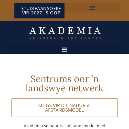
STUDIEAANSOEKE
VIR 2027 IS OOP
NP VAN WYK LOUW-SENTRUM
Sentrums oor ’n
landswye netwerk
SLEGS VIR DIE NAUURSE
AFSTANDSMODEL
Akademia se nauurse afstandsmodel bied