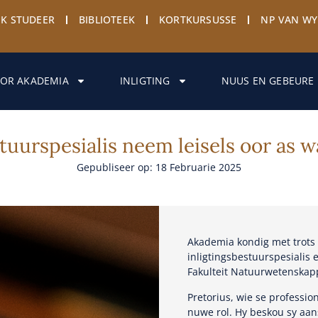
EK STUDEER
BIBLIOTEEK
KORTKURSUSSE
NP VAN W
OR AKADEMIA
INLIGTING
NUUS EN GEBEURE
stuurspesialis neem leisels oor a
Gepubliseer op: 18 Februarie 2025
Akademia kondig met trots d
inligtingsbestuurspesiali
Fakulteit Natuurwetenskappe
Pretorius, wie se professio
nuwe rol. Hy beskou sy aan