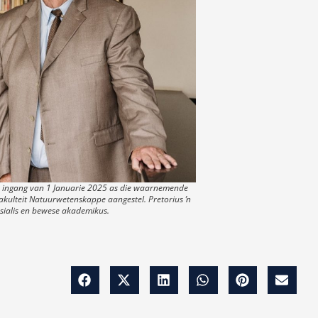
die ingang van 1 Januarie 2025 as die waarnemende
kulteit Natuurwetenskappe aangestel. Pretorius ŉ
esialis en bewese akademikus.