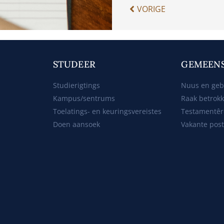
VORIGE
STUDEER
GEMEEN
Studierigtings
Nuus en ge
Kampus/sentrums
Raak betrok
Toelatings- en keuringsvereistes
Testamentêr
Doen aansoek
Vakante pos