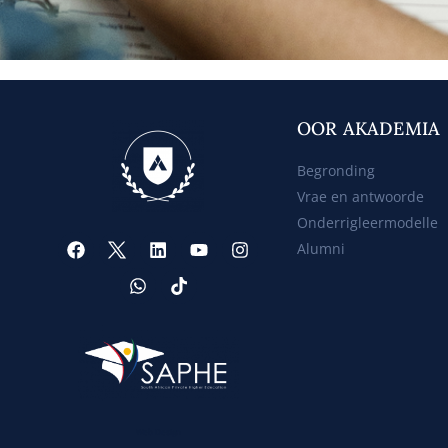
OOR AKADEMIA
Begronding
Vrae en antwoorde
Onderrigleermodelle
Alumni
Web Design