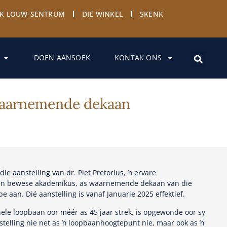
YK LOUW-SENTRUM
DIE WINKEL
SKENK
DOEN AANSOEK
KONTAK ONS
s waarnemende dekaan
ie aanstelling van dr. Piet Pretorius, ŉ ervare
s en bewese akademikus, as waarnemende dekaan van die
 aan. Dié aanstelling is vanaf Januarie 2025 effektief.
nele loopbaan oor méér as 45 jaar strek, is opgewonde oor sy
stelling nie net as ŉ loopbaanhoogtepunt nie, maar ook as ŉ