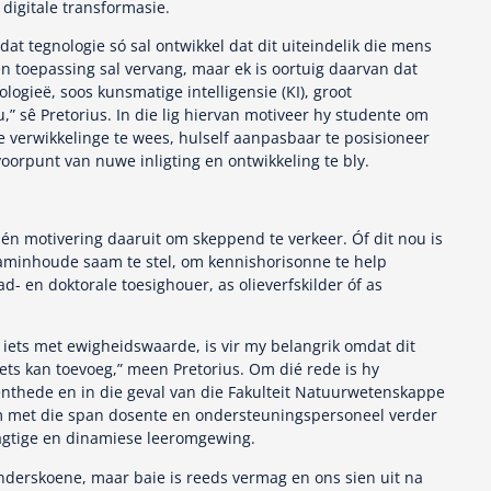
digitale transformasie.
at tegnologie só sal ontwikkel dat dit uiteindelik die mens
n toepassing sal vervang, maar ek is oortuig daarvan dat
logieë, soos kunsmatige intelligensie (KI), groot
,” sê Pretorius. In die lig hiervan motiveer hy studente om
e verwikkelinge te wees, hulself aanpasbaar te posisioneer
voorpunt van nuwe inligting en ontwikkeling te bly.
 én motivering daaruit om skeppend te verkeer. Óf dit nou is
minhoude saam te stel, om kennishorisonne te help
- en doktorale toesighouer, as olieverfskilder óf as
 iets met ewigheidswaarde, is vir my belangrik omdat dit
ets kan toevoeg,” meen Pretorius. Om dié rede is hy
thede en in die geval van die Fakulteit Natuurwetenskappe
m met die span dosente en ondersteuningspersoneel verder
ragtige en dinamiese leeromgewing.
 kinderskoene, maar baie is reeds vermag en ons sien uit na