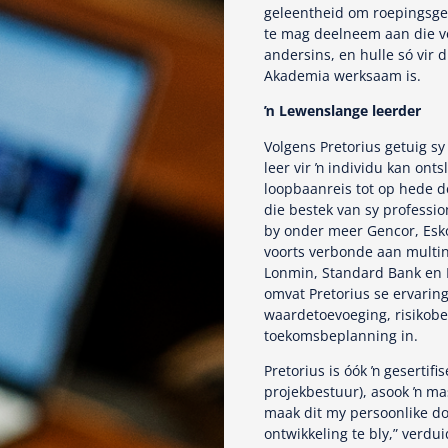
geleentheid om roepingsged
te mag deelneem aan die v
andersins, en hulle só vir 
Akademia werksaam is.
ŉ Lewenslange leerder
Volgens Pretorius getuig s
leer vir ŉ individu kan onts
loopbaanreis tot op hede d
die bestek van sy professio
by onder meer Gencor, Esko
voorts verbonde aan multin
Lonmin, Standard Bank en L
omvat Pretorius se ervaring
waardetoevoeging, risikobe
toekomsbeplanning in.
Pretorius is óók ŉ geserti
projekbestuur), asook ŉ masj
maak dit my persoonlike d
ontwikkeling te bly,” verdu