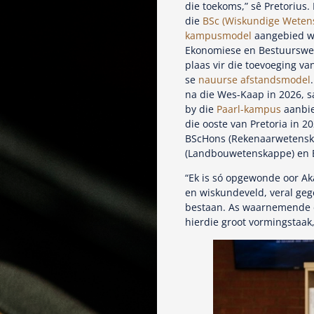
die toekoms,” sê Pretorius
die
BSc (Wiskundige Weten
kampusmodel
aangebied wor
Ekonomiese en Bestuurswet
plaas vir die toevoeging v
se
nauurse afstandsmodel
na die Wes-Kaap in 2026, s
by die
Paarl-kampus
aanbie
die ooste van Pretoria in 
BScHons (Rekenaarwetenska
(Landbouwetenskappe) en B
“Ek is só opgewonde oor A
en wiskundeveld, veral geg
bestaan. As waarnemende d
hierdie groot vormingstaak,”