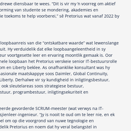
rewe diensbaar te wees. “Dit is vir my ŉ voorreg om aktief
orming van studente se mondering, akademies en
die toekoms te help voorberei,” sê Pretorius wat vanaf 2022 by
y loopbaanreis van die “ontskatbare waarde” wat lewenslange
luit. Hy verduidelik dat elke loopbaangeleentheid in sy
eur voortgesette leer en ervaring moontlik gemaak is. Oor
nele loopbaan het Pretorius verskeie senior IT-bestuursrolle
m en Liberty beklee. As onafhanklike konsultant was hy
asionale maatskappye soos Daimler, Global Continuity,
iberty. Derhalwe vir sy kundigheid in inligtingsbestuur,
 ook sleutelareas soos strategiese bestuur,
stuur, programbestuur, inligtingsekuriteit en
fiseerde gevorderde SCRUM-meester (wat verwys na IT-
ienleer-ingenieur. “Jy is nooit te oud om te leer nie, en ek
oel om op die voorgrond van nuwe tegnologie en
idelik Pretorius en noem dat hy veral belangstel in