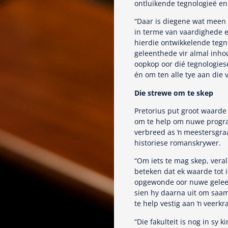
ontluikende tegnologieë en 
“Daar is diegene wat meen d
in terme van vaardighede e
hierdie ontwikkelende tegno
geleenthede vir almal inhou
oopkop oor dié tegnologies
én om ten alle tye aan die 
Die strewe om te skep
Pretorius put groot waarde
om te help om nuwe progra
verbreed as ŉ meestersgraad
historiese romanskrywer.
“Om iets te mag skep, veral
beteken dat ek waarde tot i
opgewonde oor nuwe geleen
sien hy daarna uit om saa
te help vestig aan ŉ veerk
“Die fakulteit is nog in sy