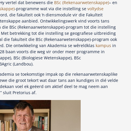
. Hy vertel dat benewens die
BSc (Rekenaarwetenskappe)
– en
skappe)
-programme wat via die instelling se
voltydse
d, die fakulteit ook ŉ diensmodule vir die Fakulteit
enskappe aanbied. Ontwikkelingswerk vind voorts tans
an die BSc (Rekenaarwetenskappe)-program tot die instelling
. Met betrekking tot die instelling se geografiese uitbreiding
al die fakulteit die BSc (Rekenaarwetenskappe)-program ook
d. Die ontwikkeling van Akademia se wêreldklas
kampus
in
2028 baan voorts die weg vir onder meer programme in
ppe), BSc (Biologiese Wetenskappe), BSc
Agric (Landbou).
kademia se toekomstige impak op die rekenaarwetenskaplike
ewe die groot tekort wat daar tans aan kundiges in dié velde
ekaan voel ek geëerd om aktief deel te mag neem aan
 sluit Pretorius af.