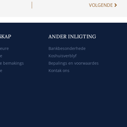
VOLGENDE
SKAP
ANDER INLIGTING
beure
Bankbesonderhede
ke
Koshuisverblyf
e bemakings
Bepalings en voorwaardes
te
Kontak ons