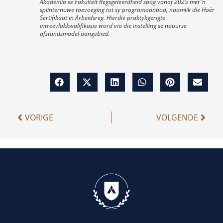
Akademia se Fakulteit Regsgeleerdheid spog vanaf 2025 met ‘n
splinternuwe toevoeging tot sy programaanbod, naamlik die Hoër
Sertifikaat in Arbeidsreg. Hierdie praktykgerigte
intreevlakkwalifikasie word via die instelling se nauurse
afstandsmodel aangebied.
VORIGE
VOLGENDE