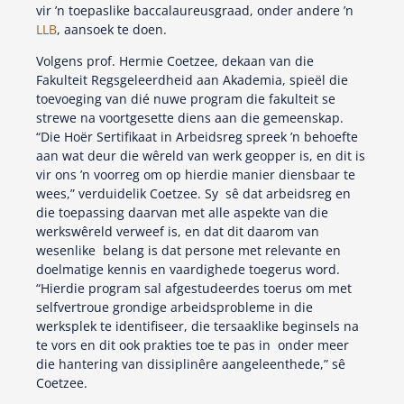
vir ’n toepaslike baccalaureusgraad, onder andere ’n
LLB
, aansoek te doen.
Volgens prof. Hermie Coetzee, dekaan van die
Fakulteit Regsgeleerdheid aan Akademia, spieël die
toevoeging van dié nuwe program die fakulteit se
strewe na voortgesette diens aan die gemeenskap.
“Die Hoër Sertifikaat in Arbeidsreg spreek ’n behoefte
aan wat deur die wêreld van werk geopper is, en dit is
vir ons ’n voorreg om op hierdie manier diensbaar te
wees,” verduidelik Coetzee. Sy sê dat arbeidsreg en
die toepassing daarvan met alle aspekte van die
werkswêreld verweef is, en dat dit daarom van
wesenlike belang is dat persone met relevante en
doelmatige kennis en vaardighede toegerus word.
“Hierdie program sal afgestudeerdes toerus om met
selfvertroue grondige arbeidsprobleme in die
werksplek te identifiseer, die tersaaklike beginsels na
te vors en dit ook prakties toe te pas in onder meer
die hantering van dissiplinêre aangeleenthede,” sê
Coetzee.