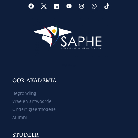
Web Design
OOR AKADEMIA
Begronding
Vrae en antwoorde
Onderrigleermodelle
Alumni
STUDEER