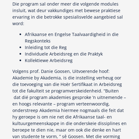
Die program sal onder meer die volgende modules
insluit, wat deur vakkundiges met bewese praktiese
ervaring in die betrokke spesialisvelde aangebied sal
word:
Afrikaanse en Engelse Taalvaardigheid in die
Regskonteks
Inleiding tot die Reg
Individuele Arbeidsreg en die Praktyk
Kollektiewe Arbeidsreg
Volgens prof. Danie Goosen, Uitvoerende hoof:
Akademie by Akademia, is die instelling verheug oor
die toevoeging van die Hoër Sertifikaat in Arbeidsreg
tot die fakulteit se programverskeidenheid. “Buiten
dat dié program akademies gesproke ’n uitnemende –
en hoogs relevante – program verteenwoordig,
onderstreep Akademia hiermee nogmaals die feit dat
hy geroepe is om nie net die Afrikaanse taal- en
kultuurgemeenskappe in die onderskeie dissiplines en
beroepe te dien nie, maar om ook die denke en hart
van studente te vorm, ” sê Goosen. Met die vorming