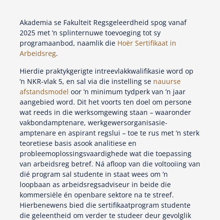
Akademia se Fakulteit Regsgeleerdheid spog vanaf
2025 met ’n splinternuwe toevoeging tot sy
programaanbod, naamlik die
Hoër Sertifikaat in
Arbeidsreg
.
Hierdie praktykgerigte intreevlakkwalifikasie word op
’n NKR-vlak 5, en sal via die instelling se
nauurse
afstandsmodel
oor ’n minimum tydperk van ’n jaar
aangebied word. Dit het voorts ten doel om persone
wat reeds in die werksomgewing staan – waaronder
vakbondamptenare, werkgewersorganisasie-
amptenare en aspirant regslui – toe te rus met ’n sterk
teoretiese basis asook analitiese en
probleemoplossingsvaardighede wat die toepassing
van arbeidsreg betref. Ná afloop van die voltooiing van
dié program sal studente in staat wees om ’n
loopbaan as arbeidsregsadviseur in beide die
kommersiële én openbare sektore na te streef.
Hierbenewens bied die sertifikaatprogram studente
die geleentheid om verder te studeer deur gevolglik