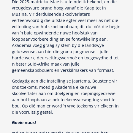
Die 2025-matriekuitslae is uiteindelik bekend, en die
vreugdesvure brand hoog vanaf die Kaap tot in
Musina. Vir derduisende skoolverlaters
verteenwoordig dié uitslae egter veel meer as net die
voltooiing van hul skoolloopbaan; dit dui óók die begin
van ŉ baie opwindende nuwe hoofstuk van
loopbaanvoorbereiding en selfontwikkeling aan.
Akademia voeg graag sy stem by die landswye
gelukwense aan hierdie groep jongmense – julle
harde werk, deursettingsvermoë en toegewydheid tot
ŉ beter Suid-Afrika maak van julle
gemeenskapsbouers en verskilmakers van formaat.
Gedagtig aan die instelling se jaartema, Boustene vir
ons toekoms, moedig Akademia elke nuwe
skoolverlater aan om doelgerig en roepingsgedrewe
aan hul loopbaan asook toekomsverwagting voort te
bou. Op dié manier word ŉ vrye toekoms vir elkeen in
die vooruitsig gestel.
Goeie nuus!