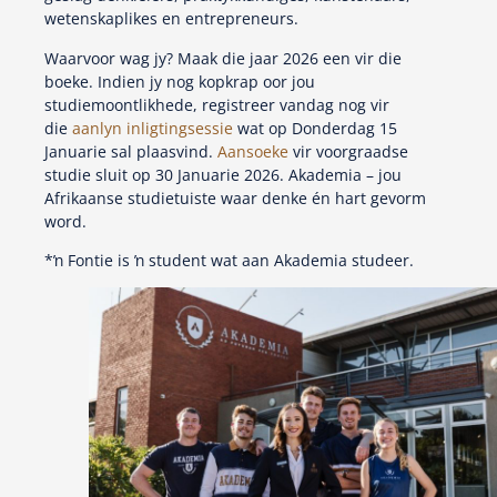
wetenskaplikes en entrepreneurs.
Waarvoor wag jy? Maak die jaar 2026 een vir die
boeke. Indien jy nog kopkrap oor jou
studiemoontlikhede, registreer vandag nog vir
die
aanlyn inligtingsessie
wat op Donderdag 15
Januarie sal plaasvind.
Aansoeke
vir voorgraadse
studie sluit op 30 Januarie 2026. Akademia – jou
Afrikaanse studietuiste waar denke én hart gevorm
word.
*ŉ Fontie is ŉ student wat aan Akademia studeer.