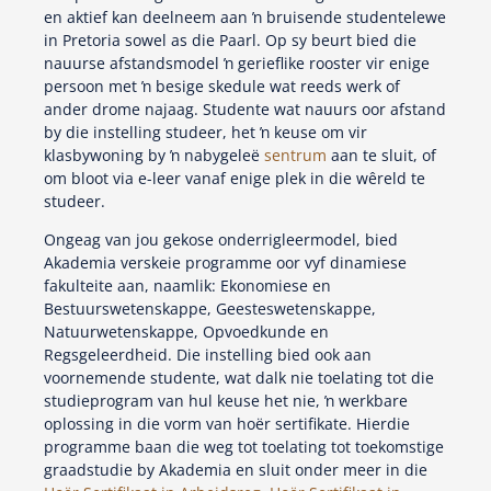
en aktief kan deelneem aan ŉ bruisende studentelewe
in Pretoria sowel as die Paarl. Op sy beurt bied die
nauurse afstandsmodel ŉ gerieflike rooster vir enige
persoon met ŉ besige skedule wat reeds werk of
ander drome najaag. Studente wat nauurs oor afstand
by die instelling studeer, het ŉ keuse om vir
klasbywoning by ŉ nabygeleë
sentrum
aan te sluit, of
om bloot via e-leer vanaf enige plek in die wêreld te
studeer.
Ongeag van jou gekose onderrigleermodel, bied
Akademia verskeie programme oor vyf dinamiese
fakulteite aan, naamlik: Ekonomiese en
Bestuurswetenskappe, Geesteswetenskappe,
Natuurwetenskappe, Opvoedkunde en
Regsgeleerdheid. Die instelling bied ook aan
voornemende studente, wat dalk nie toelating tot die
studieprogram van hul keuse het nie, ŉ werkbare
oplossing in die vorm van hoër sertifikate. Hierdie
programme baan die weg tot toelating tot toekomstige
graadstudie by Akademia en sluit onder meer in die