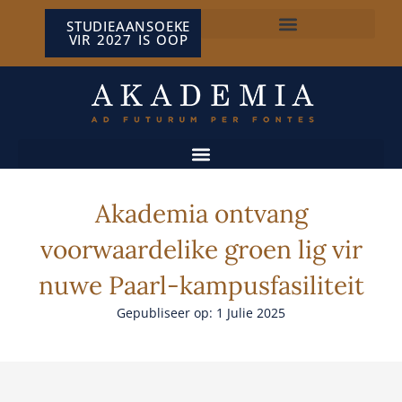
STUDIEAANSOEKE
VIR 2027 IS OOP
NP VAN WYK LOUW-SENTRUM
Akademia ontvang
voorwaardelike groen lig vir
nuwe Paarl-kampusfasiliteit
Gepubliseer op: 1 Julie 2025