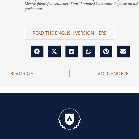
Merwe (bedryfsbestuurder: Paarl-kampus) klink saam ŉ glasie op dié
goeie nuus.
READ THE ENGLISH VERSION HERE
VORIGE
VOLGENDE