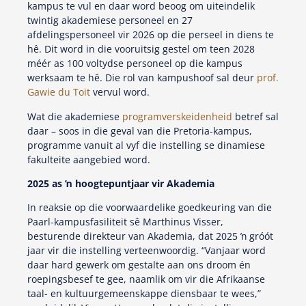
kampus te vul en daar word beoog om uiteindelik
twintig akademiese personeel en 27
afdelingspersoneel vir 2026 op die perseel in diens te
hê. Dit word in die vooruitsig gestel om teen 2028
méér as 100 voltydse personeel op die kampus
werksaam te hê. Die rol van kampushoof sal deur
prof.
Gawie du Toit
vervul word.
Wat die akademiese
programverskeidenheid
betref sal
daar – soos in die geval van die Pretoria-kampus,
programme vanuit al vyf die instelling se dinamiese
fakulteite aangebied word.
2025 as ŉ hoogtepuntjaar vir Akademia
In reaksie op die voorwaardelike goedkeuring van die
Paarl-kampusfasiliteit sê Marthinus Visser,
besturende direkteur van Akademia, dat 2025 ŉ gróót
jaar vir die instelling verteenwoordig. “Vanjaar word
daar hard gewerk om gestalte aan ons droom én
roepingsbesef te gee, naamlik om vir die Afrikaanse
taal- en kultuurgemeenskappe diensbaar te wees,”