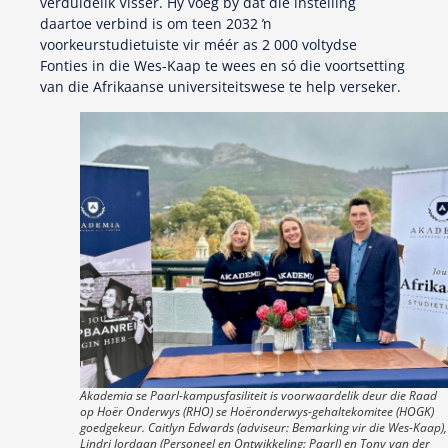
verduidelik Visser. Hy voeg by dat die instelling
daartoe verbind is om teen 2032 ŉ
voorkeurstudietuiste vir méér as 2 000 voltydse
Fonties in die Wes-Kaap te wees en só die voortsetting
van die Afrikaanse universiteitswese te help verseker.
Akademia se Paarl-kampusfasiliteit is voorwaardelik deur die Raad
op Hoër Onderwys (RHO) se Hoëronderwys-gehaltekomitee (HOGK)
goedgekeur. Caitlyn Edwards (adviseur: Bemarking vir die Wes-Kaap),
Lindri Jordaan (Personeel en Ontwikkeling: Paarl) en Tony van der