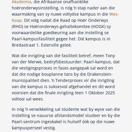
Akademia
, die Afrikaanse onafhanklike
hoëronderwysinstelling, is nóg ŉ stap nader aan die
waarmaking van sy nuwe voltydse kampus in die
Wes-
Kaap
. Dit volg nadat die Raad op Hoër Onderwys
(RHO) se Hoëronderwys-gehaltekomitee (HOGK) sy
voorwaardelike goedkeuring aan die instelling se
Paarl-kampusfasiliteit gegee het. Dié kampus is in
Bredastraat 1, Esterville geleë.
Wat die inrigting van dié fasiliteit betref, meen Tony
van der Merwe, bedryfsbestuurder: Paarl-kampus, dat
die vestigingsproses in fases aangepak sal word en
dat die nodige bouplanne tans by die Drakenstein-
munisipaliteit dien. ŉ Tenderproses vir die inrigting
van die kampus is suksesvol afgehandel en dit word
voorsien dat die finale inrigting teen 1 Oktober 2025
voltooi sal wees.
In nóg ŉ verwikkeling sal studente wat by wyse van die
instelling se nauurse afstandsmodel studeer en by die
Paarl-sentrum ingeskakel is hulself óók op die nuwe
kampusperseel vestig.