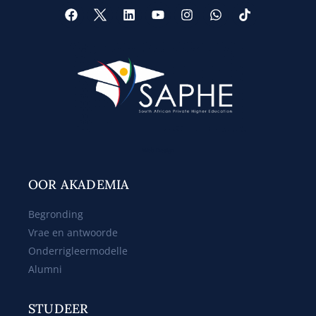
Web Design
OOR AKADEMIA
Begronding
Vrae en antwoorde
Onderrigleermodelle
Alumni
STUDEER