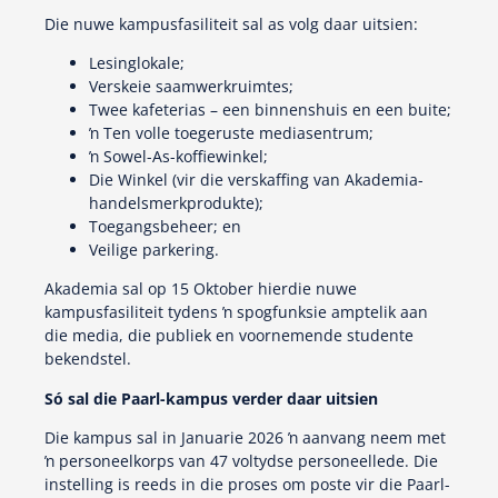
Die nuwe kampusfasiliteit sal as volg daar uitsien:
Lesinglokale;
Verskeie saamwerkruimtes;
Twee kafeterias – een binnenshuis en een buite;
ŉ Ten volle toegeruste mediasentrum;
ŉ Sowel-As-koffiewinkel;
Die Winkel (vir die verskaffing van Akademia-
handelsmerkprodukte);
Toegangsbeheer; en
Veilige parkering.
Akademia sal op 15 Oktober hierdie nuwe
kampusfasiliteit tydens ŉ spogfunksie amptelik aan
die media, die publiek en voornemende studente
bekendstel.
Só sal die Paarl-kampus verder daar uitsien
Die kampus sal in Januarie 2026 ŉ aanvang neem met
ŉ personeelkorps van 47 voltydse personeellede. Die
instelling is reeds in die proses om poste vir die Paarl-