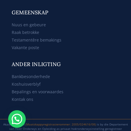
GEMEENSKAP
Nuus en gebeure
Raak betrokke
Testamentêre bemakings
Vakante poste
ANDER INLIGTING
Bankbesonderhede
Koshuisverblyf
Bepalings en voorwaardes
Kontak ons
Akademia MSW
(Maatskappyregistrasienommer: 2005/024616/08)
is by die Departement
van Hoër Onderwys en Opleiding as privaat hoëronderwysinstelling geregistreer