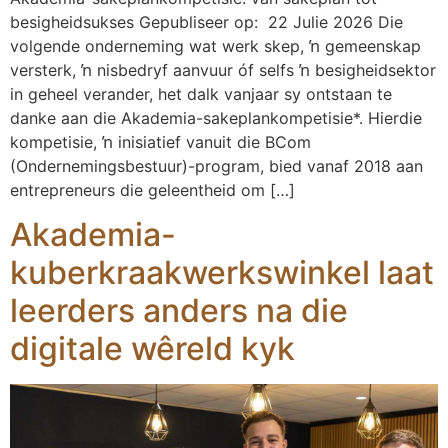
besigheidsukses Gepubliseer op: 22 Julie 2026 Die
volgende onderneming wat werk skep, ŉ gemeenskap
versterk, ŉ nisbedryf aanvuur óf selfs ŉ besigheidsektor
in geheel verander, het dalk vanjaar sy ontstaan te
danke aan die Akademia-sakeplankompetisie*. Hierdie
kompetisie, ŉ inisiatief vanuit die BCom
(Ondernemingsbestuur)-program, bied vanaf 2018 aan
entrepreneurs die geleentheid om […]
Akademia-
kuberkraakwerkswinkel laat
leerders anders na die
digitale wêreld kyk