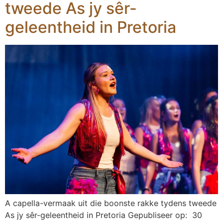
tweede As jy sêr-
geleentheid in Pretoria
A capella-vermaak uit die boonste rakke tydens tweede
As jy sêr-geleentheid in Pretoria Gepubliseer op: 30