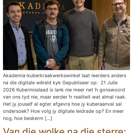
Akademia-kuberkraakwerkswinkel laat leerders anders
na die digitale wêreld kyk Gepubliseer op: 21 Julie
2026 Kubermisdaad is lank nie meer net ŉ gonswoord
van ons tyd nie, maar eerder ŉ realiteit wat almal raak.
Het jy jouself al egter afgevra hoe jy kuberaanval sal
ondersoek? Hoe volg jy digitale leidrade op? En meer
nog, hoe beskerm […]
Van die wolke na die sterre: