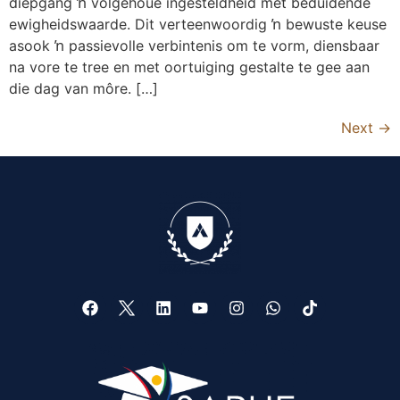
diepgang ŉ volgehoue ingesteldheid met beduidende
ewigheidswaarde. Dit verteenwoordig ŉ bewuste keuse
asook ŉ passievolle verbintenis om te vorm, diensbaar
na vore te tree en met oortuiging gestalte te gee aan
die dag van môre. […]
Next
→