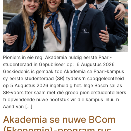
Pioniers in eie reg: Akademia huldig eerste Paarl-
studenteraad in Gepubliseer op: 6 Augustus 2026
Geskiedenis is gemaak toe Akademia se Paarl-kampus
sy eerste studenteraad (SR) tydens ŉ spoggeleentheid
op 5 Augustus 2026 ingehuldig het. Inge Bosch sal as
SR-voorsitter saam met dié groep pionierstudenteleiers
ŉ opwindende nuwe hoofstuk vir die kampus inlui. ŉ
Aand van […]
Akademia se nuwe BCom
(Ekonomie)-program rus