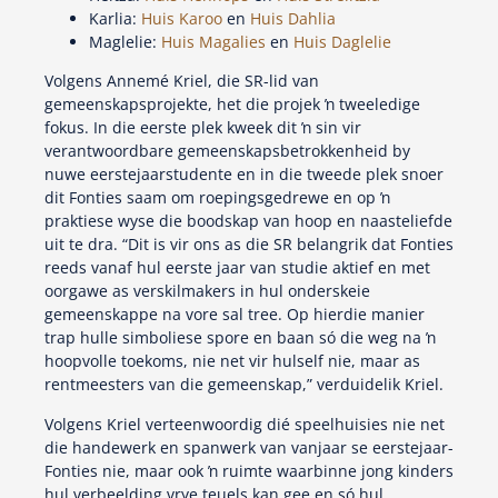
Karlia:
Huis Karoo
en
Huis Dahlia
Maglelie:
Huis Magalies
en
Huis Daglelie
Volgens Annemé Kriel, die SR-lid van
gemeenskapsprojekte, het die projek ŉ tweeledige
fokus. In die eerste plek kweek dit ŉ sin vir
verantwoordbare gemeenskapsbetrokkenheid by
nuwe eerstejaarstudente en in die tweede plek snoer
dit Fonties saam om roepingsgedrewe en op ŉ
praktiese wyse die boodskap van hoop en naasteliefde
uit te dra. “Dit is vir ons as die SR belangrik dat Fonties
reeds vanaf hul eerste jaar van studie aktief en met
oorgawe as verskilmakers in hul onderskeie
gemeenskappe na vore sal tree. Op hierdie manier
trap hulle simboliese spore en baan só die weg na ŉ
hoopvolle toekoms, nie net vir hulself nie, maar as
rentmeesters van die gemeenskap,” verduidelik Kriel.
Volgens Kriel verteenwoordig dié speelhuisies nie net
die handewerk en spanwerk van vanjaar se eerstejaar-
Fonties nie, maar ook ŉ ruimte waarbinne jong kinders
hul verbeelding vrye teuels kan gee en só hul