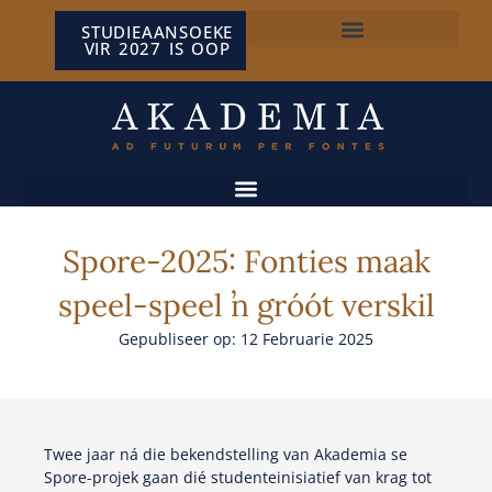
STUDIEAANSOEKE
VIR 2027 IS OOP
NP VAN WYK LOUW-SENTRUM
Spore-2025: Fonties maak
speel-speel ŉ gróót verskil
Gepubliseer op: 12 Februarie 2025
Twee jaar ná die bekendstelling van Akademia se
Spore-projek gaan dié studenteinisiatief van krag tot