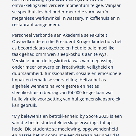
ontwikkelingsreis verdere momentum te gee. Vanjaar
se speelhuisies het onder meer die vorm van ŉ
meganiese werkswinkel, ŉ wassery, ŉ koffiehuis en ŉ
restaurant aangeneem.
Personeel verbonde aan Akademia se Fakulteit
Opvoedkunde en die President Kruger-kinderhuis het
as beoordelaars opgetree en het die baie moeilike
taak gehad om ŉ wen-sleepkoshuis aan te wys.
Verskeie beoordelingskriteria was van toepassing,
onder meer ontwerp en kreatiwiteit, veiligheid en
duursaamheid, funksionaliteit, sosiale en emosionele
impak en tematiese voorstelling. Heitza het as
algehele wenners na vore getree en het as
sleepkoshuis ŉ bedrag van R4 000 losgeslaan wat
hulle vir die voortsetting van hul gemeenskapsprojek
kan gebruik.
“My belewenis en betrokkenheid by Spore 2025 is een
van die beste studenteleierskapservarings tot op
hede. Die studente se meelewing, opgewondenheid
en passie het my opnuut weer daaraan herinner dat