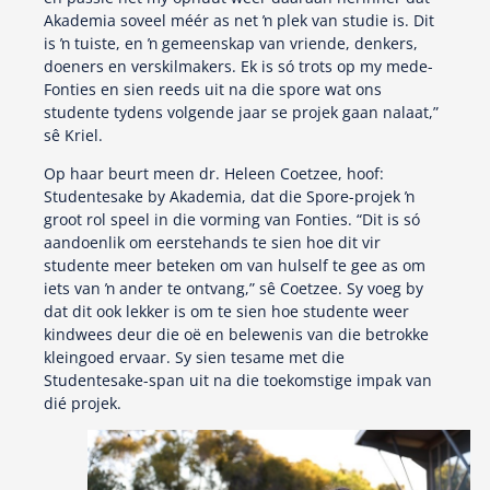
Akademia soveel méér as net ŉ plek van studie is. Dit
is ŉ tuiste, en ŉ gemeenskap van vriende, denkers,
doeners en verskilmakers. Ek is só trots op my mede-
Fonties en sien reeds uit na die spore wat ons
studente tydens volgende jaar se projek gaan nalaat,”
sê Kriel.
Op haar beurt meen dr. Heleen Coetzee, hoof:
Studentesake by Akademia, dat die Spore-projek ŉ
groot rol speel in die vorming van Fonties. “Dit is só
aandoenlik om eerstehands te sien hoe dit vir
studente meer beteken om van hulself te gee as om
iets van ŉ ander te ontvang,” sê Coetzee. Sy voeg by
dat dit ook lekker is om te sien hoe studente weer
kindwees deur die oë en belewenis van die betrokke
kleingoed ervaar. Sy sien tesame met die
Studentesake-span uit na die toekomstige impak van
dié projek.