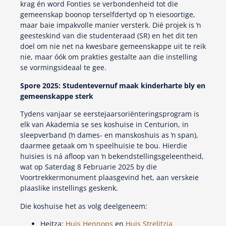
krag én word Fonties se verbondenheid tot die
gemeenskap boonop terselfdertyd op ŉ eiesoortige,
maar baie impakvolle manier versterk. Dié projek is ŉ
geesteskind van die studenteraad (SR) en het dit ten
doel om nie net na kwesbare gemeenskappe uit te reik
nie, maar óók om prakties gestalte aan die instelling
se vormingsideaal te gee.
Spore 2025: Studentevernuf maak kinderharte bly en
gemeenskappe sterk
Tydens vanjaar se eerstejaarsoriënteringsprogram is
elk van Akademia se ses koshuise in Centurion, in
sleepverband (ŉ dames- en manskoshuis as ŉ span),
daarmee getaak om ŉ speelhuisie te bou. Hierdie
huisies is ná afloop van ŉ bekendstellingsgeleentheid,
wat op Saterdag 8 Februarie 2025 by die
Voortrekkermonument plaasgevind het, aan verskeie
plaaslike instellings geskenk.
Die koshuise het as volg deelgeneem:
Heitza:
Huis Hennops
en
Huis Strelitzia