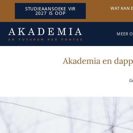
WAT KAN 
STUDIEAANSOEKE VIR
2027 IS OOP
MEER O
Akademia en dappe
G