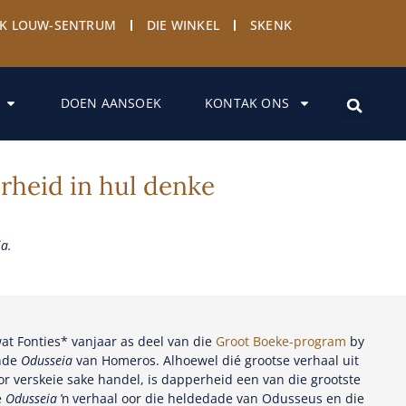
YK LOUW-SENTRUM
DIE WINKEL
SKENK
DOEN AANSOEK
KONTAK ONS
rheid in hul denke
a.
at Fonties* vanjaar as deel van die
Groot Boeke-program
by
ende
Odusseia
van Homeros. Alhoewel dié grootse verhaal uit
or verskeie sake handel, is dapperheid een van die grootste
e
Odusseia
ŉ verhaal oor die heldedade van Odusseus en die