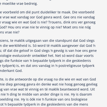
e moeilike vrae bedreig.
e voorbeeld om dié punt duideliker te maak. Die voorbeeld
e vrae wat vandag oor God gevra word. Gee ons nie vandag
e vraag wie en wat God is nie? Trouens, dink ons ver genoeg
God? Hou ons vrae nie te vinnig op nie? Moet ons nie nóg
ns vrae nie?
iens, te maklik uitgegaan van die standpunt dat God slegs
n die werklikheid is. Só word té maklik aangevoer dat God ŉ
s; óf dat die geloof in God slegs ŉ gevolg is van hoe ons gene
iologie evolusionêr ontwikkel het. Net só word daar voorts
s die funksie van ŉ bepaalde tydperk in die geskiedenis
e tydperk) is, en dat ons vandag in ŉ postreligieuse tydperk
 anderkant God.
te, is die antwoorde op die vraag na die wie en wat van God
 nie diep genoeg gevra én denke wat nie hoog genoeg gevlieg
king van vrae wat té vinnig en té maklik beantwoord word. Uit
 nie ŉ ding te midde van ander dinge is nie. Hy is daarom
beelding nie. Hy is óók nie ŉ funksie van ons biologiese
 tot ŉ bepaalde tydperk in die geskiedenis van die mens