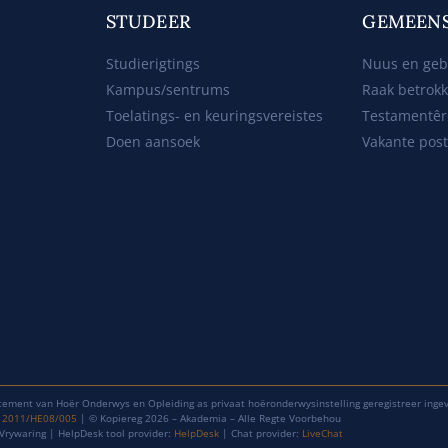
STUDEER
GEMEEN
Studierigtings
Nuus en ge
Kampus/sentrums
Raak betrok
Toelatings- en keuringsvereistes
Testamentêr
Doen aansoek
Vakante pos
tement van Hoër Onderwys en Opleiding as privaat hoëronderwysinstelling geregistreer inge
: 2011/HE08/005
| © Kopiereg 2026 – Akademia – Alle Regte Voorbehou
Vrywaring | HelpDesk tool provider:
HelpDesk
| Chat provider:
LiveChat