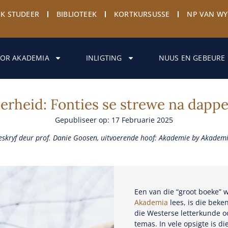
EK STUDEER
BIBLIOTEEK
KORTKURSUSSE
NP VAN W
OR AKADEMIA
INLIGTING
NUUS EN GEBEURE
rheid: Fonties se strewe na dappe
Gepubliseer op: 17 Februarie 2025
eskryf deur prof. Danie Goosen, uitvoerende hoof: Akademie by Akademi
Een van die “groot boeke” w
Akademia
lees, is die bek
die Westerse letterkunde o
temas. In vele opsigte is di