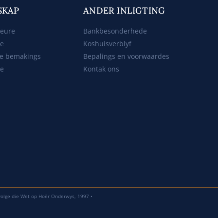
SKAP
ANDER INLIGTING
beure
Bankbesonderhede
ke
Koshuisverblyf
e bemakings
Bepalings en voorwaardes
te
Kontak ons
volge die Wet op Hoër Onderwys, 1997 •