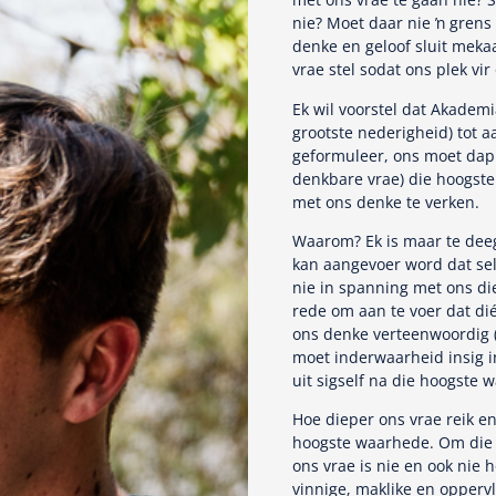
nie? Moet daar nie ŉ grens
denke en geloof sluit mekaa
vrae stel sodat ons plek vi
Ek wil voorstel dat Akadem
grootste nederigheid) tot a
geformuleer, ons moet dap
denkbare vrae) die hoogste
met ons denke te verken.
Waarom? Ek is maar te deeg
kan aangevoer word dat sel
nie in spanning met ons di
rede om aan te voer dat di
ons denke verteenwoordig 
moet inderwaarheid insig 
uit sigself na die hoogste 
Hoe dieper ons vrae reik e
hoogste waarhede. Om die w
ons vrae is nie en ook nie 
vinnige, maklike en opper