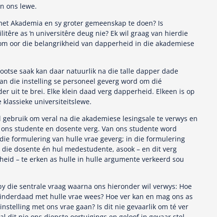
n ons lewe.
et Akademia en sy groter gemeenskap te doen? Is
itêre as ŉ universitêre deug nie? Ek wil graag van hierdie
om oor die belangrikheid van dapperheid in die akademiese
grootse saak kan daar natuurlik na die talle dapper dade
an die instelling se personeel geverg word om dié
der uit te brei. Elke klein daad verg dapperheid. Elkeen is op
 klassieke universiteitslewe.
d gebruik om veral na die akademiese lesingsale te verwys en
 ons studente en dosente verg. Van ons studente word
ie formulering van hulle vrae geverg; in die formulering
die dosente én hul medestudente, asook – en dit verg
eid – te erken as hulle in hulle argumente verkeerd sou
by die sentrale vraag waarna ons hieronder wil verwys: Hoe
inderdaad met hulle vrae wees? Hoe ver kan en mag ons as
nstelling met ons vrae gaan? Is dit nie gevaarlik om té ver
l dit nie ons diepste oortuigings en geloof in gevaar stel