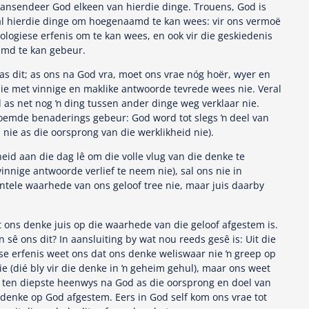
ransendeer God elkeen van hierdie dinge. Trouens, God is
al hierdie dinge om hoegenaamd te kan wees: vir ons vermoë
ologiese erfenis om te kan wees, en ook vir die geskiedenis
md te kan gebeur.
 dit; as ons na God vra, moet ons vrae nóg hoër, wyer en
nie met vinnige en maklike antwoorde tevrede wees nie. Veral
as net nog ŉ ding tussen ander dinge weg verklaar nie.
noemde benaderings gebeur: God word tot slegs ŉ deel van
n nie as die oorsprong van die werklikheid nie).
eid aan die dag lê om die volle vlug van die denke te
nnige antwoorde verlief te neem nie), sal ons nie in
tele waarhede van ons geloof tree nie, maar juis daarby
t ons denke juis op die waarhede van die geloof afgestem is.
ê ons dit? In aansluiting by wat nou reeds gesê is: Uit die
ese erfenis weet ons dat ons denke weliswaar nie ŉ greep op
e (dié bly vir die denke in ŉ geheim gehul), maar ons weet
 ten diepste heenwys na God as die oorsprong en doel van
 denke op God afgestem. Eers in God self kom ons vrae tot