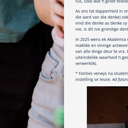
rus, soos wat ŉ groot teoloo
As ons tot dapperheid in 
die aard van die denke) ook
vind die denke as denke sy 
nie, is dit nie grondige den
In 2025 wens ek Akademia 
maklike en vinnige antwoor
van alle dinge deur te vra. 
uiteindelike waarheid ŉ ges
verwerklik).
* Fonties verwys na studen
instelling se leuse,
Ad futur