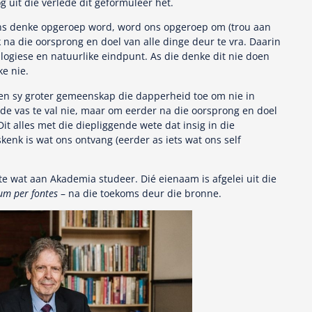
g uit die verlede dit geformuleer het.
ons denke opgeroep word, word ons opgeroep om (trou aan
 na die oorsprong en doel van alle dinge deur te vra. Daarin
logiese en natuurlike eindpunt. As die denke dit nie doen
ke nie.
en sy groter gemeenskap die dapperheid toe om nie in
de vas te val nie, maar om eerder na die oorsprong en doel
Dit alles met die diepliggende wete dat insig in die
kenk is wat ons ontvang (eerder as iets wat ons self
te wat aan Akademia studeer. Dié eienaam is afgelei uit die
um per fontes
– na die toekoms deur die bronne.