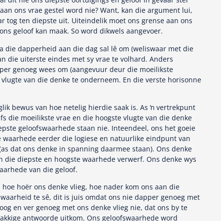
 aan ons vrae gestel word nie? Want, kan die argument lui,
r tog ten diepste uit. Uiteindelik moet ons grense aan ons
r ons geloof kan maak. So word dikwels aangevoer.
ia die dapperheid aan die dag sal lê om (weliswaar met die
an die uiterste eindes met sy vrae te volhard. Anders
per genoeg wees om (aangevuur deur die moeilikste
 vlugte van die denke te onderneem. En die verste horisonne
lik bewus van hoe netelig hierdie saak is. As ŉ vertrekpunt
fs die moeilikste vrae en die hoogste vlugte van die denke
epste geloofswaarhede staan nie. Inteendeel, ons het goeie
é waarhede eerder die logiese en natuurlike eindpunt van
(as dat ons denke in spanning daarmee staan). Ons denke
in die diepste en hoogste waarhede verwerf. Ons denke wys
waarhede van die geloof.
n hoe hoër ons denke vlieg, hoe nader kom ons aan die
aarheid te sê, dit is juis omdat ons nie dapper genoeg met
hoog en ver genoeg met ons denke vlieg nie, dat ons by te
vlakkige antwoorde uitkom. Ons geloofswaarhede word