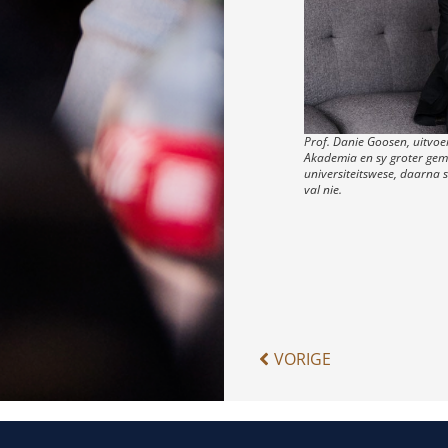
Prof. Danie Goosen, uitvo
Akademia en sy groter gem
universiteitswese, daarna 
val nie.
VORIGE