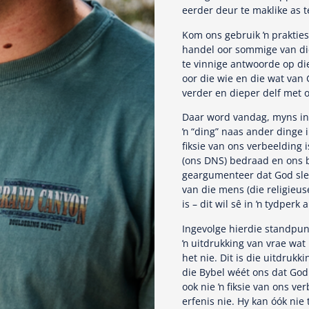
eerder deur te maklike as t
Kom ons gebruik ŉ prakties
handel oor sommige van di
te vinnige antwoorde op di
oor die wie en die wat van 
verder en dieper delf met o
Daar word vandag, myns ins
ŉ “ding” naas ander dinge i
fiksie van ons verbeelding i
(ons DNS) bedraad en ons b
geargumenteer dat God sleg
van die mens (die religieus
is – dit wil sê in ŉ tydperk
Ingevolge hierdie standpun
ŉ uitdrukking van vrae wat
het nie. Dit is die uitdruk
die Bybel wéét ons dat God
ook nie ŉ fiksie van ons ver
erfenis nie. Hy kan óók nie