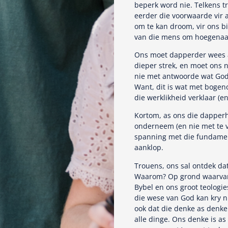
beperk word nie. Telkens t
eerder die voorwaarde vir 
om te kan droom, vir ons bi
van die mens om hoegenaa
Ons moet dapperder wees as
dieper strek, en moet ons 
nie met antwoorde wat God 
Want, dit is wat met boge
die werklikheid verklaar (e
Kortom, as ons die dapperh
onderneem (en nie met te vi
spanning met die fundamen
aanklop.
Trouens, ons sal ontdek da
Waarom? Op grond waarvan s
Bybel en ons groot teologi
die wese van God kan kry ni
ook dat die denke as denke
alle dinge. Ons denke is as