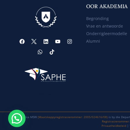
OOR AKADEMIA
Begronding
Vrae en antwoorde
Onderrigleermodelle
Alumni
Web Design
Akademia MSW
(Maatskappyregistrasienommer: 2005/024616/08)
is by die Depar
Registrasienommer
Privaatheidbeleid
| 