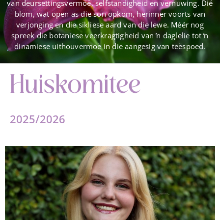
van deursettingsvermoë, selfstandigheid en vernuwing. Dié
blom, wat open as die son opkom, herinner voorts van
verjonging en die sikliese aard van die lewe. Méér nog
spreek die botaniese veerkragtigheid van ŉ daglelie tot ŉ
dinamiese uithouvermoë in die aangesig van teëspoed.
Huiskomitee
2025/2026