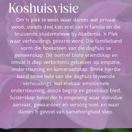
Koshuisvisie
Om ŉ plek te wees waar dames wat privaat
woon, steeds deel kan voel van ŉ familie en die
bruisende studentelewe by Akademia. ŉ Plek
waar verhoudings gevorm word. Die familieband
vorm die hoeksteen van die daghuis se
gemeenskap. Dit oortref blote vriendskap en
omvat ŉ diep verbintenis gebaseer op empatie,
ondersteuning en kameraadskap. Binne hierdie
band smee lede van die daghuis blywende
verhoudings, wat mekaar emosionele
ondersteuning, asook begrip en geselskap bied.
Susterskap bevorder ŉ omgewing waar individue
aanvaar, gewaardeer en versorg voel, en waar
dames ŉ gevoel van samehorigheid skep.