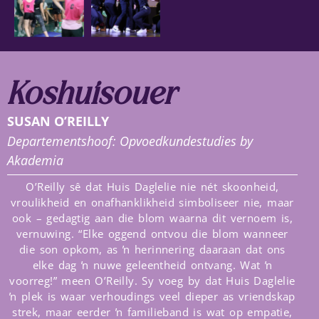
Koshuisouer
SUSAN O’REILLY
Departementshoof: Opvoedkundestudies by
Akademia
O’Reilly sê dat Huis Daglelie nie nét skoonheid,
vroulikheid en onafhanklikheid simboliseer nie, maar
ook – gedagtig aan die blom waarna dit vernoem is,
vernuwing. “Elke oggend ontvou die blom wanneer
die son opkom, as ŉ herinnering daaraan dat ons
elke dag ŉ nuwe geleentheid ontvang. Wat ŉ
voorreg!” meen O’Reilly. Sy voeg by dat Huis Daglelie
ŉ plek is waar verhoudings veel dieper as vriendskap
strek, maar eerder ŉ familieband is wat op empatie,