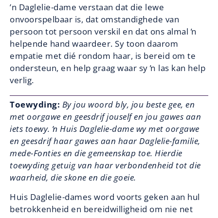
’n Daglelie-dame verstaan dat die lewe
onvoorspelbaar is, dat omstandighede van
persoon tot persoon verskil en dat ons almal ŉ
helpende hand waardeer. Sy toon daarom
empatie met dié rondom haar, is bereid om te
ondersteun, en help graag waar sy ŉ las kan help
verlig.
Toewyding:
By jou woord bly, jou beste gee, en
met oorgawe en geesdrif jouself en jou gawes aan
iets toewy. ŉ Huis Daglelie-dame wy met oorgawe
en geesdrif haar gawes aan haar Daglelie-familie,
mede-Fonties en die gemeenskap toe. Hierdie
toewyding getuig van haar verbondenheid tot die
waarheid, die skone en die goeie.
Huis Daglelie-dames word voorts geken aan hul
betrokkenheid en bereidwilligheid om nie net