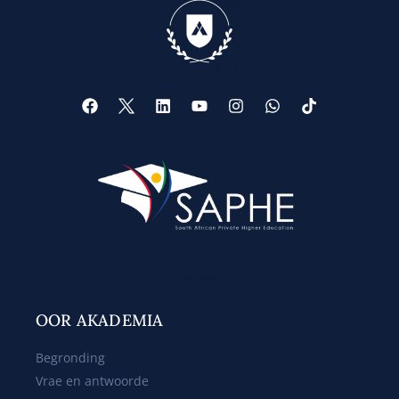
Web Design
OOR AKADEMIA
Begronding
Vrae en antwoorde