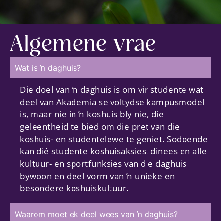
Algemene vrae
Wat is ŉ daghuis?
Die doel van ŉ daghuis is om vir studente wat
deel van Akademia se voltydse kampusmodel
is, maar nie in ŉ koshuis bly nie, die
geleentheid te bied om die pret van die
koshuis- en studentelewe te geniet. Sodoende
kan dié studente koshuisaksies, dinees en alle
kultuur- en sportfunksies van die daghuis
bywoon en deel vorm van ŉ unieke en
besondere koshuiskultuur.
Waarom moet ek deel wees van ŉ daghuis?