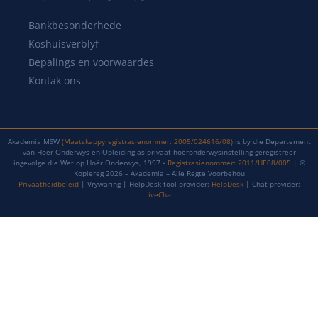
Bankbesonderhede
Koshuisverblyf
Bepalings en voorwaardes
Kontak ons
Akademia MSW
(Maatskappyregistrasienommer: 2005/024616/08)
is by die Departement
van Hoër Onderwys en Opleiding as privaat hoëronderwysinstelling geregistreer
ingevolge die Wet op Hoër Onderwys, 1997 •
Registrasienommer: 2011/HE08/005
| ©
Kopiereg 2026 – Akademia – Alle Regte Voorbehou
Privaatheidbeleid
| Vrywaring | HelpDesk tool provider:
HelpDesk
| Chat provider:
LiveChat