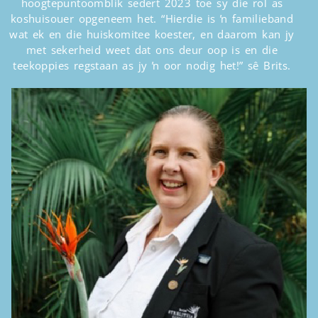
hoogtepuntoomblik sedert 2023 toe sy die rol as
koshuisouer opgeneem het. “Hierdie is ŉ familieband
wat ek en die huiskomitee koester, en daarom kan jy
met sekerheid weet dat ons deur oop is en die
teekoppies regstaan as jy ŉ oor nodig het!” sê Brits.