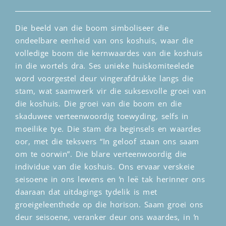
Die beeld van die boom simboliseer die
ondeelbare eenheid van ons koshuis, waar die
volledige boom die kernwaardes van die koshuis
in die wortels dra. Ses unieke huiskomiteelede
word voorgestel deur vingerafdrukke langs die
stam, wat saamwerk vir die suksesvolle groei van
die koshuis. Die groei van die boom en die
skaduwee verteenwoordig toewyding, selfs in
moeilike tye. Die stam dra beginsels en waardes
oor, met die teksvers “In geloof staan ons saam
om te oorwin”. Die blare verteenwoordig die
individue van die koshuis. Ons ervaar verskeie
seisoene in ons lewens en ŉ leë tak herinner ons
daaraan dat uitdagings tydelik is met
groeigeleenthede op die horison. Saam groei ons
deur seisoene, veranker deur ons waardes, in ŉ