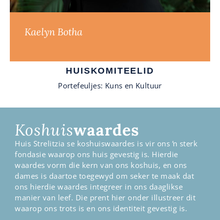
Kaelyn Botha
HUISKOMITEELID
Portefeuljes: Kuns en Kultuur
Koshuis
waardes
Huis Strelitzia se koshuiswaardes is vir ons ŉ sterk
fondasie waarop ons huis gevestig is. Hierdie
waardes vorm die kern van ons koshuis, en ons
dames is daartoe toegewyd om seker te maak dat
ons hierdie waardes integreer in ons daaglikse
manier van leef. Die prent hier onder illustreer dit
waarop ons trots is en ons identiteit gevestig is.