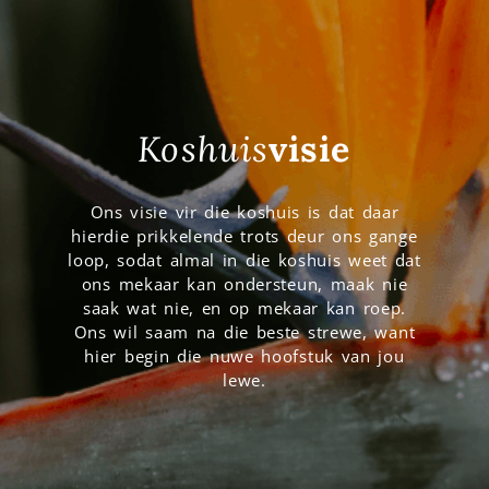
Koshuis
visie
Ons visie vir die koshuis is dat daar
hierdie prikkelende trots deur ons gange
loop, sodat almal in die koshuis weet dat
ons mekaar kan ondersteun, maak nie
saak wat nie, en op mekaar kan roep.
Ons wil saam na die beste strewe, want
hier begin die nuwe hoofstuk van jou
lewe.