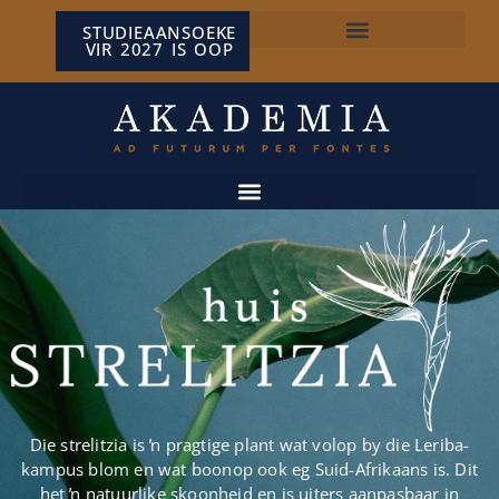
STUDIEAANSOEKE
VIR 2027 IS OOP
NP VAN WYK LOUW-SENTRUM
Die strelitzia is ŉ pragtige plant wat volop by die Leriba-
kampus blom en wat boonop ook eg Suid-Afrikaans is. Dit
het ŉ natuurlike skoonheid en is uiters aanpasbaar in