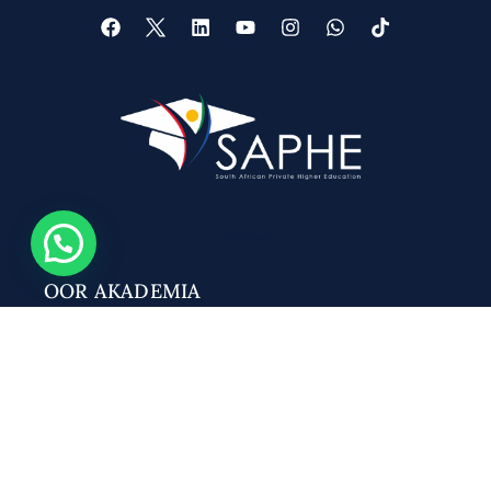
Web Design
OOR AKADEMIA
Begronding
Vrae en antwoorde
Onderrigleermodelle
Alumni
STUDEER