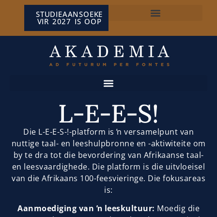
STUDIEAANSOEKE
VIR 2027 IS OOP
NP VAN WYK LOUW-SENTRUM
L-E-E-S!
Die L-E-E-S-!-platform is ŉ versamelpunt van
nuttige taal- en leeshulpbronne en -aktiwiteite om
by te dra tot die bevordering van Afrikaanse taal-
en leesvaardighede. Die platform is die uitvloeisel
van die Afrikaans 100-feesvieringe. Die fokusareas
is:
Aanmoediging van ŉ leeskultuur:
Moedig die