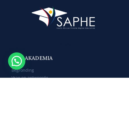
Web Design
OOR AKADEMIA
Begronding
Vrae en antwoorde
Onderrigleermodelle
Alumni
STUDEER
Studierigtings
Kampus/sentrums