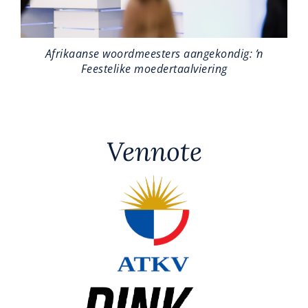
Afrikaanse woordmeesters aangekondig: ŉ
Feestelike moedertaalviering
Vennote