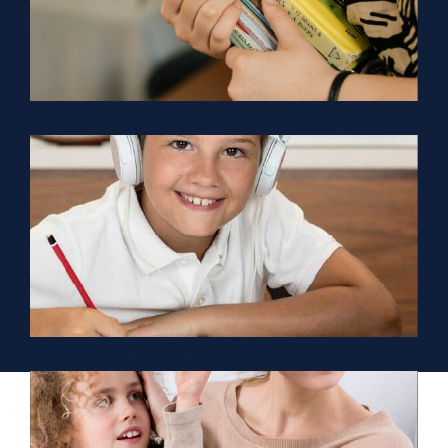
Hardoplees – ŉ groot ontwikkelingsgeskenk
Tuisskoolonderrig: Aanlyn vs. tuisskool