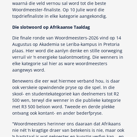
waarná die veld vernou sal word tot die beste
Woordmeester-finaliste. Op 10 Julie word die
topdriefinaliste in elke kategorie aangekondig.
Die slotwoord op Afrikaanse Taaldag
Die finale ronde van Woordmeesters-2026 vind op 14
Augustus op Akademia se Leriba-kampus in Pretoria
plaas. Hier word die aanlyn denke en stille oorweging
verruil vir ŉ energieke taalontmoeting. Die wenners in
elke kategorie sal hier as ware woordmeesters
aangewys word.
Benewens die eer wat hiermee verband hou, is daar
ook verskeie opwindende pryse op die spel. In die
skool- en studentekategorieë kan deelnemers tot R2
500 wen, terwyl die wenner in die publieke kategorie
met R3 500 beloon word. Tweede en derde plekke
ontvang ook kontant- en ander bederfpryse.
“Woordmeesters herinner ons daaraan dat Afrikaans
nie nét ŉ kragtige draer van betekenis is nie, maar ook
ŉ hartstaal is wat gekoester en kunstig verfyn kan – en