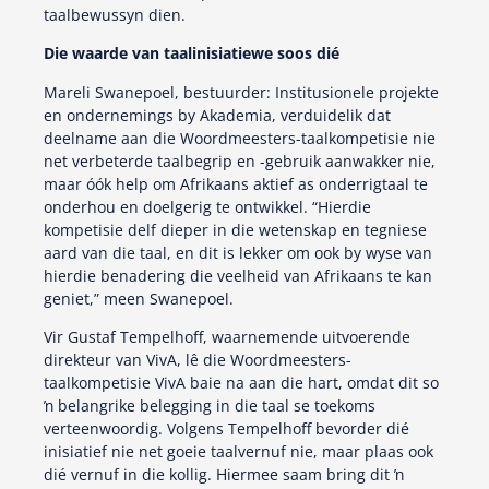
taalbewussyn dien.
Die waarde van taalinisiatiewe soos dié
Mareli Swanepoel, bestuurder: Institusionele projekte
en ondernemings by Akademia, verduidelik dat
deelname aan die Woordmeesters-taalkompetisie nie
net verbeterde taalbegrip en -gebruik aanwakker nie,
maar óók help om Afrikaans aktief as onderrigtaal te
onderhou en doelgerig te ontwikkel. “Hierdie
kompetisie delf dieper in die wetenskap en tegniese
aard van die taal, en dit is lekker om ook by wyse van
hierdie benadering die veelheid van Afrikaans te kan
geniet,” meen Swanepoel.
Vir Gustaf Tempelhoff, waarnemende uitvoerende
direkteur van VivA, lê die Woordmeesters-
taalkompetisie VivA baie na aan die hart, omdat dit so
ŉ belangrike belegging in die taal se toekoms
verteenwoordig. Volgens Tempelhoff bevorder dié
inisiatief nie net goeie taalvernuf nie, maar plaas ook
dié vernuf in die kollig. Hiermee saam bring dit ŉ