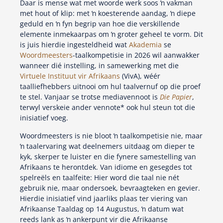
Daar is mense wat met woorde werk soos ŉ vakman
met hout of klip: met ŉ koesterende aandag, ŉ diepe
geduld en ŉ fyn begrip van hoe die verskillende
elemente inmekaarpas om ŉ groter geheel te vorm. Dit
is juis hierdie ingesteldheid wat
Akademia
se
Woordmeesters
-taalkompetisie in 2026 wil aanwakker
wanneer dié instelling, in samewerking met die
Virtuele Instituut vir Afrikaans
(VivA), wéér
taalliefhebbers uitnooi om hul taalvernuf op die proef
te stel. Vanjaar se trotse mediavennoot is
Die Papier
,
terwyl verskeie ander vennote* ook hul steun tot die
inisiatief voeg.
Woordmeesters is nie bloot ŉ taalkompetisie nie, maar
ŉ taalervaring wat deelnemers uitdaag om dieper te
kyk, skerper te luister en die fynere samestelling van
Afrikaans te herontdek. Van idiome en gesegdes tot
spelreëls en taalfeite: Hier word die taal nie nét
gebruik nie, maar ondersoek, bevraagteken en gevier.
Hierdie inisiatief vind jaarliks plaas ter viering van
Afrikaanse Taaldag op 14 Augustus, ŉ datum wat
reeds lank as ŉ ankerpunt vir die Afrikaanse