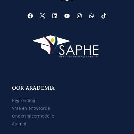
Web Design
OOR AKADEMIA
Begronding
Vrae en antwoorde
Onderrigleermodelle
Alumni