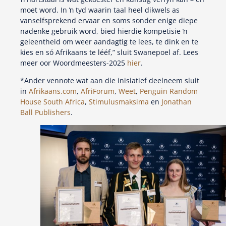
moet word. In ŉ tyd waarin taal heel dikwels as
vanselfsprekend ervaar en soms sonder enige diepe
nadenke gebruik word, bied hierdie kompetisie ŉ
geleentheid om weer aandagtig te lees, te dink en te
kies en só Afrikaans te lééf,” sluit Swanepoel af. Lees
meer oor Woordmeesters-2025
hier
.
*Ander vennote wat aan die inisiatief deelneem sluit
in
Afrikaans.com
,
AfriForum
,
Weet
,
Penguin Random
House South Africa
,
Stimulusmaksima
en
Jonathan
Ball Publishers
.