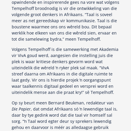
opwindende en inspirerende gees na vore wat volgens
Tempelhoff broodnodig is vir die ontwikkeling van die
volgende groot denkers in Afrikaans. “Taal is soveel
meer as net gereedskap vir kommunikasie. Taal is die
boustene waarmee ons ons wêreld bou. Dit bepaal
werklik hoe elkeen van ons die wêreld sien, ervaar en
tot die samelewing bydra,” meen Tempelhoff.
Volgens Tempelhoff is die samewerking met Akademia
vir VivA goud werd, aangesien die instelling juis die
plek is waar kritiese denkers gevorm word wat
uiteindelik die wêreld ŉ ryker plek sal maak. “VivA
streef daarna om Afrikaans in die digitale ruimte te
laat gedy. Vir ons is hierdie projek ŉ oorgangspunt
waar taalkennis digitaal gedeel en versprei word en
uiteindelik mense aan die praat kry!” sê Tempelhoff.
Op sy beurt meen Bernard Beukman, redakteur van
Die Papier
, dat omdat Afrikaans só ŉ lewendige taal is,
daar by tye gedink word dat die taal vir homself sal
sorg. “ŉ Taal word egter deur sy sprekers lewendig
gehou en daarvoor is méér as alledaagse gebruik