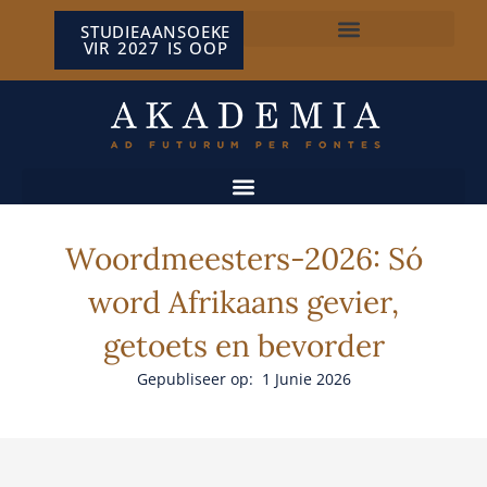
STUDIEAANSOEKE
VIR 2027 IS OOP
NP VAN WYK LOUW-SENTRUM
Woordmeesters-2026: Só
word Afrikaans gevier,
getoets en bevorder
Gepubliseer op: 1 Junie 2026