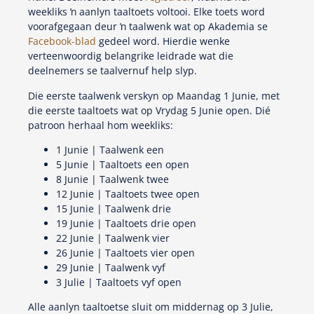
weekliks ŉ aanlyn taaltoets voltooi. Elke toets word
voorafgegaan deur ŉ taalwenk wat op Akademia se
Facebook-blad
gedeel word. Hierdie wenke
verteenwoordig belangrike leidrade wat die
deelnemers se taalvernuf help slyp.
Die eerste taalwenk verskyn op Maandag 1 Junie, met
die eerste taaltoets wat op Vrydag 5 Junie open. Dié
patroon herhaal hom weekliks:
1 Junie | Taalwenk een
5 Junie | Taaltoets een open
8 Junie | Taalwenk twee
12 Junie | Taaltoets twee open
15 Junie | Taalwenk drie
19 Junie | Taaltoets drie open
22 Junie | Taalwenk vier
26 Junie | Taaltoets vier open
29 Junie | Taalwenk vyf
3 Julie | Taaltoets vyf open
Alle aanlyn taaltoetse sluit om middernag op 3 Julie,