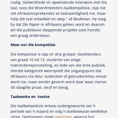
nodig. Geleenthede vir opwindende interaksie met die
taal, soos die Woordmeesters-taalkompetisie, slyp nie
net Afrikaanssprekendes se taalvaardigheid nie, maar
help die taal ontwikkel en skep,” sê Beukman. Hy voeg
by dat
Die Papier
in Afrikaans gelees word en daarom
wil die publikasie skeppende projekte soos hierdie
een graag ondersteun.
Meer oor die kompetisie
Die kompetisie is oop vir drie groepe: skoolleerders
van graad 10 tot 12, studente van enige
hoëronderwysinstelling, en lede van die breë publiek.
Hierdie kategorieë weerspieël die uitgangspunt dat
Afrikaans nie deur ouderdom of gebruiksmilieu omvat
word nie, maar eerder gevorm word daar waar mense
dit daagliks praat, skryf en besig.
Taalwenke en -toetse
Die taalkompetisie ontvou oudergewoonte oor ŉ
periode van ŉ maand en volg ŉ doelbewuste weeklikse
ritme. Deelnemers moet
registreer
, waarná hul