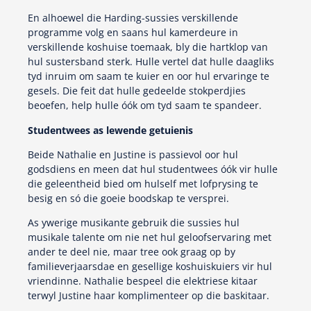
En alhoewel die Harding-sussies verskillende
programme volg en saans hul kamerdeure in
verskillende koshuise toemaak, bly die hartklop van
hul sustersband sterk. Hulle vertel dat hulle daagliks
tyd inruim om saam te kuier en oor hul ervaringe te
gesels. Die feit dat hulle gedeelde stokperdjies
beoefen, help hulle óók om tyd saam te spandeer.
Studentwees as lewende getuienis
Beide Nathalie en Justine is passievol oor hul
godsdiens en meen dat hul studentwees óók vir hulle
die geleentheid bied om hulself met lofprysing te
besig en só die goeie boodskap te versprei.
As ywerige musikante gebruik die sussies hul
musikale talente om nie net hul geloofservaring met
ander te deel nie, maar tree ook graag op by
familieverjaarsdae en gesellige koshuiskuiers vir hul
vriendinne. Nathalie bespeel die elektriese kitaar
terwyl Justine haar komplimenteer op die baskitaar.