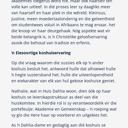
akademies toegerus word nie, maar óók haarself ten
volle kan uitleef. In dié proses leer sy daagliks meer
van haarself en haar plek in die wêreld. Kleinsus,
Justine, meen moedertaalonderrig en die geleentheid
om studentwees voluit in Afrikaans te mag ervaar, het
die knoop vir haar deurgehaak. Nóg aspekte wat vir
beide belangrik is, is ŉ Christelike geloofservaring
asook die behoud van tradisie en erfenis.
ŉ Eiesoortige koshuiservaring
Op die vraag waarom die sussies elk op ŉ ander
koshuis besluit het, antwoord hulle dat alhoewel hulle
ŉ hegte sustersband het, hulle die uiteenlopendheid
en eiekarakter van elk van hul gekose koshuise geniet.
Nathalie, wat in Huis Dahlia woon, dien óók op haar
koshuis se leierskapstruktuur as deel van die
huiskomitee. In hierdie rol is sy verantwoordelik vir die
portefeulje: Akademie en Gemeenskap – ŉ roeping wat
sy glo die Here haar op voorberei en uitgekies het.
As ŉ Dahlia-dame en gedagtig aan dié koshuis se