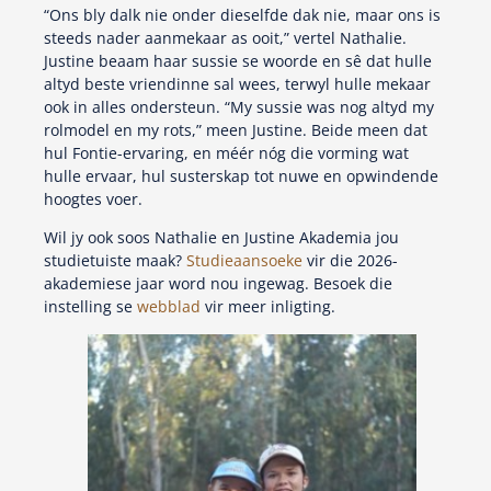
“Ons bly dalk nie onder dieselfde dak nie, maar ons is
steeds nader aanmekaar as ooit,” vertel Nathalie.
Justine beaam haar sussie se woorde en sê dat hulle
altyd beste vriendinne sal wees, terwyl hulle mekaar
ook in alles ondersteun. “My sussie was nog altyd my
rolmodel en my rots,” meen Justine. Beide meen dat
hul Fontie-ervaring, en méér nóg die vorming wat
hulle ervaar, hul susterskap tot nuwe en opwindende
hoogtes voer.
Wil jy ook soos Nathalie en Justine Akademia jou
studietuiste maak?
Studieaansoeke
vir die 2026-
akademiese jaar word nou ingewag. Besoek die
instelling se
webblad
vir meer inligting.