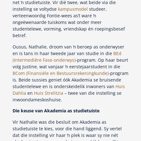
net ŉ studietuiste. Vir dié twee, wat beide via die
instelling se voltydse
kampusmodel
studeer,
verteenwoordig Fontie-wees as’t ware ŉ
ongeëwenaarde tuiskoms wat onder meer
studentelewe, vorming, vriendskap én roepingsbesef
betref.
Ousus, Nathalie, droom van ŉ beroep as onderwyser
en is tans in haar tweede jaar van studie in die
BEd
(Intermediêre Fase-onderwys)
-program. Op haar beurt
volg Justine, wat vanjaar ŉ eerstejaarstudent in die
BCom (Finansiële en Bestuursrekeningkunde)
-program
is. Beide sussies geniet óók Akademia se bruisende
studentelewe en is onderskeidelik inwoners van
Huis
Dahlia
en
Huis Strelitzia
– twee van die instelling se
inwoondameskoshuise.
Die keuse van Akademia as studietuiste
Vir Nathalie was die besluit om Akademia as
studietuiste te kies, voor die hand liggend. Sy vertel
dat die instelling vir haar ŉ plek is waar sy nie nét