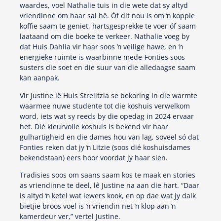
waardes, voel Nathalie tuis in die wete dat sy altyd
vriendinne om haar sal hê. Óf dit nou is om ŉ koppie
koffie saam te geniet, hartsgesprekke te voer óf saam
laataand om die boeke te verkeer. Nathalie voeg by
dat Huis Dahlia vir haar soos ŉ veilige hawe, en ŉ
energieke ruimte is waarbinne mede-Fonties soos
susters die soet en die suur van die alledaagse saam
kan aanpak.
Vir Justine lê Huis Strelitzia se bekoring in die warmte
waarmee nuwe studente tot die koshuis verwelkom
word, iets wat sy reeds by die opedag in 2024 ervaar
het. Dié kleurvolle koshuis is bekend vir haar
gulhartigheid en die dames hou van lag, soveel só dat
Fonties reken dat jy ŉ Litzie (soos dié koshuisdames
bekendstaan) eers hoor voordat jy haar sien.
Tradisies soos om saans saam kos te maak en stories
as vriendinne te deel, lê Justine na aan die hart. “Daar
is altyd ŉ ketel wat iewers kook, en op dae wat jy dalk
bietjie broos voel is ŉ vriendin net ŉ klop aan ŉ
kamerdeur ver,” vertel Justine.