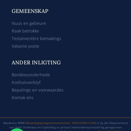
GEMEENSKAP
Nuus en gebeure
Raak betrokke
Testamentêre bemakings
Vakante poste
ANDER INLIGTING
Bankbesonderhede
Koshuisverblyf
Bepalings en voorwaardes
Kontak ons
Akademia MSW
(Maatskappyregistrasienommer: 2005/024616/08)
is by die Departement
van Hoër Onderwys en Opleiding as privaat hoëronderwysinstelling geregistreer