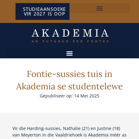
STUDIEAANSOEKE
VIR 2027 IS OOP
NP VAN WYK LOUW-SENTRUM
Fontie-sussies tuis in
Akademia se studentelewe
Gepubliseer op: 14 Mei 2025
Vir die Harding-sussies, Nathalie (21) en Justine (18)
van Meyerton in die Vaaldriehoek is Akademia méér as