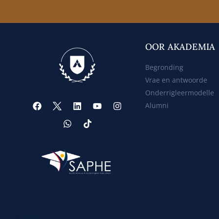
OOR AKADEMIA
Begronding
Vrae en antwoorde
Onderrigleermodelle
Alumni
Web Design