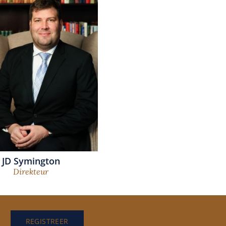
JD Symington
Direkteur
REGISTREER