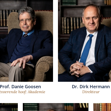
Prof. Danie Goosen
Dr. Dirk Hermann
tvoerende hoof: Akademie
Direkteur