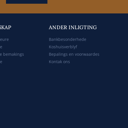
SKAP
ANDER INLIGTING
beure
Bankbesonderhede
ke
Koshuisverblyf
e bemakings
Bepalings en voorwaardes
te
Kontak ons