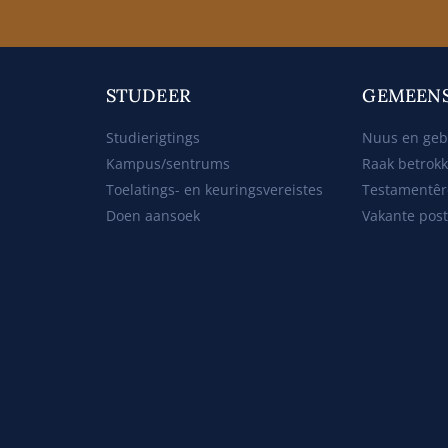
STUDEER
GEMEEN
Studierigtings
Nuus en ge
Kampus/sentrums
Raak betrok
Toelatings- en keuringsvereistes
Testamentêr
Doen aansoek
Vakante pos