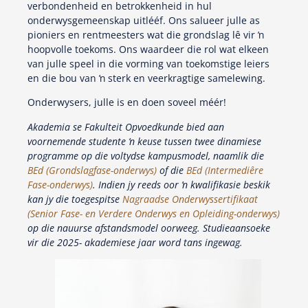
verbondenheid en betrokkenheid in hul
onderwysgemeenskap uitlééf. Ons salueer julle as
pioniers en rentmeesters wat die grondslag lê vir ŉ
hoopvolle toekoms. Ons waardeer die rol wat elkeen
van julle speel in die vorming van toekomstige leiers
en die bou van ŉ sterk en veerkragtige samelewing.
Onderwysers, julle is en doen soveel méér!
Akademia se Fakulteit Opvoedkunde bied aan
voornemende studente ŉ keuse tussen twee dinamiese
programme op die voltydse kampusmodel, naamlik die
BEd (Grondslagfase-onderwys)
of die
BEd (Intermediêre
Fase-onderwys)
. Indien jy reeds oor ŉ kwalifikasie beskik
kan jy die toegespitse
Nagraadse Onderwyssertifikaat
(Senior Fase- en Verdere Onderwys en Opleiding-onderwys)
op die nauurse afstandsmodel oorweeg. Studieaansoeke
vir die 2025- akademiese jaar word tans ingewag.