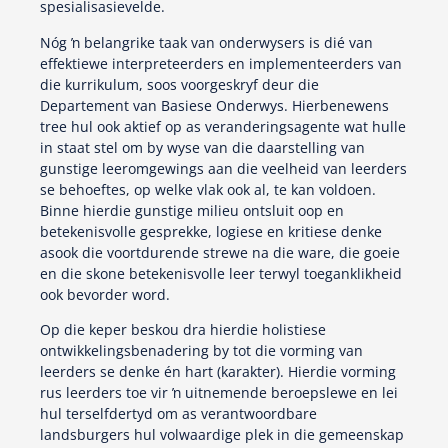
spesialisasievelde.
Nóg ŉ belangrike taak van onderwysers is dié van
effektiewe interpreteerders en implementeerders van
die kurrikulum, soos voorgeskryf deur die
Departement van Basiese Onderwys. Hierbenewens
tree hul ook aktief op as veranderingsagente wat hulle
in staat stel om by wyse van die daarstelling van
gunstige leeromgewings aan die veelheid van leerders
se behoeftes, op welke vlak ook al, te kan voldoen.
Binne hierdie gunstige milieu ontsluit oop en
betekenisvolle gesprekke, logiese en kritiese denke
asook die voortdurende strewe na die ware, die goeie
en die skone betekenisvolle leer terwyl toeganklikheid
ook bevorder word.
Op die keper beskou dra hierdie holistiese
ontwikkelingsbenadering by tot die vorming van
leerders se denke én hart (karakter). Hierdie vorming
rus leerders toe vir ŉ uitnemende beroepslewe en lei
hul terselfdertyd om as verantwoordbare
landsburgers hul volwaardige plek in die gemeenskap