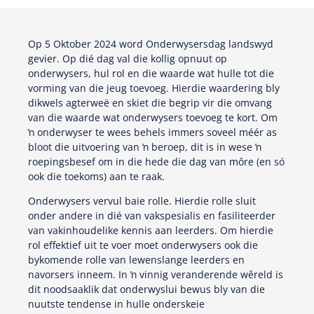
Op 5 Oktober 2024 word Onderwysersdag landswyd
gevier. Op dié dag val die kollig opnuut op
onderwysers, hul rol en die waarde wat hulle tot die
vorming van die jeug toevoeg. Hierdie waardering bly
dikwels agterweë en skiet die begrip vir die omvang
van die waarde wat onderwysers toevoeg te kort. Om
ŉ onderwyser te wees behels immers soveel méér as
bloot die uitvoering van ŉ beroep, dit is in wese ŉ
roepingsbesef om in die hede die dag van môre (en só
ook die toekoms) aan te raak.
Onderwysers vervul baie rolle. Hierdie rolle sluit
onder andere in dié van vakspesialis en fasiliteerder
van vakinhoudelike kennis aan leerders. Om hierdie
rol effektief uit te voer moet onderwysers ook die
bykomende rolle van lewenslange leerders en
navorsers inneem. In ŉ vinnig veranderende wêreld is
dit noodsaaklik dat onderwyslui bewus bly van die
nuutste tendense in hulle onderskeie