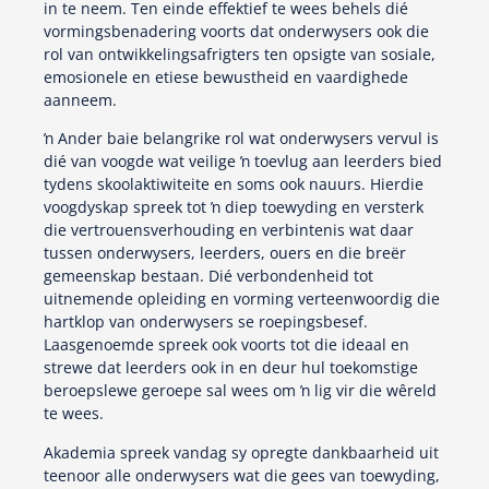
in te neem. Ten einde effektief te wees behels dié
vormingsbenadering voorts dat onderwysers ook die
rol van ontwikkelingsafrigters ten opsigte van sosiale,
emosionele en etiese bewustheid en vaardighede
aanneem.
ŉ Ander baie belangrike rol wat onderwysers vervul is
dié van voogde wat veilige ŉ toevlug aan leerders bied
tydens skoolaktiwiteite en soms ook nauurs. Hierdie
voogdyskap spreek tot ŉ diep toewyding en versterk
die vertrouensverhouding en verbintenis wat daar
tussen onderwysers, leerders, ouers en die breër
gemeenskap bestaan. Dié verbondenheid tot
uitnemende opleiding en vorming verteenwoordig die
hartklop van onderwysers se roepingsbesef.
Laasgenoemde spreek ook voorts tot die ideaal en
strewe dat leerders ook in en deur hul toekomstige
beroepslewe geroepe sal wees om ŉ lig vir die wêreld
te wees.
Akademia spreek vandag sy opregte dankbaarheid uit
teenoor alle onderwysers wat die gees van toewyding,