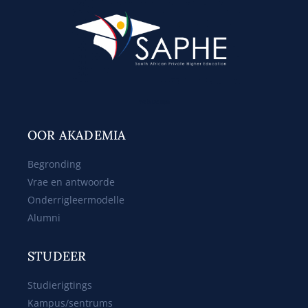
Web Design
OOR AKADEMIA
Begronding
Vrae en antwoorde
Onderrigleermodelle
Alumni
STUDEER
Studierigtings
Kampus/sentrums