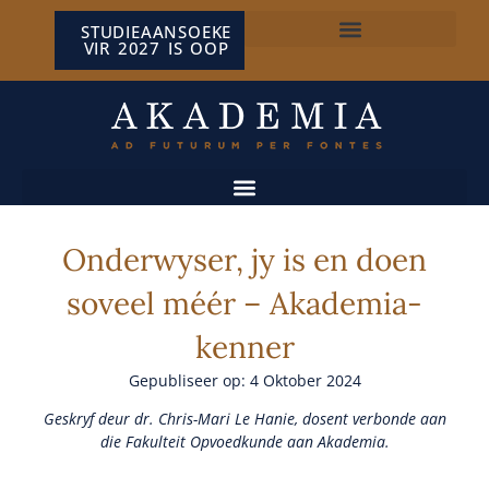
STUDIEAANSOEKE
VIR 2027 IS OOP
NP VAN WYK LOUW-SENTRUM
Onderwyser, jy is en doen
soveel méér – Akademia-
kenner
Gepubliseer op: 4 Oktober 2024
Geskryf deur dr. Chris-Mari Le Hanie, dosent verbonde aan
die Fakulteit Opvoedkunde aan Akademia.