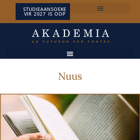
STUDIEAANSOEKE
VIR 2027 IS OOP
NP VAN WYK LOUW-SENTRUM
Nuus