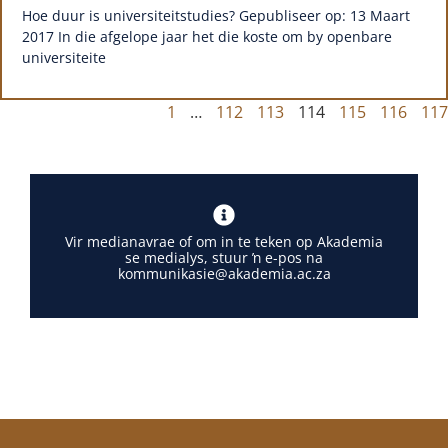
Hoe duur is universiteitstudies? Gepubliseer op: 13 Maart
2017 In die afgelope jaar het die koste om by openbare
universiteite
1
…
112
113
114
115
116
117
Vir medianavrae of om in te teken op Akademia
se medialys, stuur ŉ e-pos na
kommunikasie@akademia.ac.za