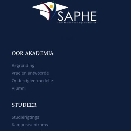
Web Design
OOR AKADEMIA
Begronding
Vrae en antwoorde
Onderrigleermodelle
Alumni
STUDEER
Studierigtings
Kampus/sentrums