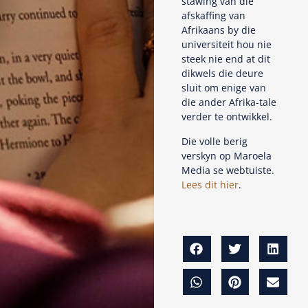
stawing van die
afskaffing van
Afrikaans by die
universiteit hou nie
steek nie end at dit
dikwels die deure
sluit om enige van
die ander Afrika-tale
verder te ontwikkel.
Die volle berig
verskyn op Maroela
Media se webtuiste.
Lees dit hier
.