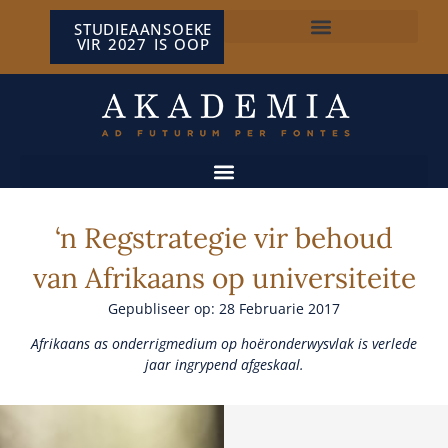
STUDIEAANSOEKE
VIR 2027 IS OOP
NP VAN WYK LOUW-SENTRUM
‘n Regstrategie vir behoud
van Afrikaans op universiteite
Gepubliseer op: 28 Februarie 2017
Afrikaans as onderrigmedium op hoëronderwysvlak is verlede
jaar ingrypend afgeskaal.