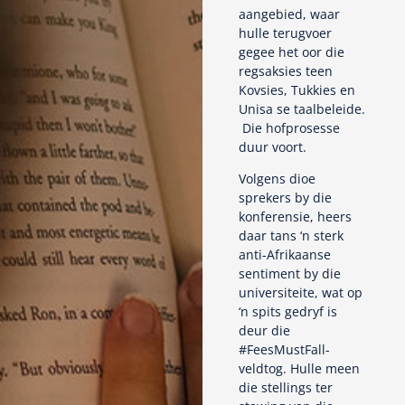
aangebied, waar
hulle terugvoer
gegee het oor die
regsaksies teen
Kovsies, Tukkies en
Unisa se taalbeleide.
Die hofprosesse
duur voort.
Volgens dioe
sprekers by die
konferensie, heers
daar tans ‘n sterk
anti-Afrikaanse
sentiment by die
universiteite, wat op
‘n spits gedryf is
deur die
#FeesMustFall-
veldtog. Hulle meen
die stellings ter