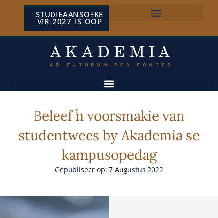
STUDIEAANSOEKE
VIR 2027 IS OOP
NP VAN WYK LOUW-SENTRUM
Beleef ŉ voorsmakie van
studentwees by Akademia se
kampusopedag
Gepubliseer op: 7 Augustus 2022