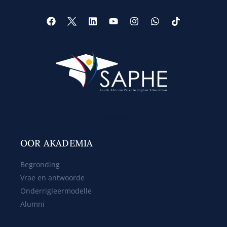
Web Design
OOR AKADEMIA
Begronding
Vrae en antwoorde
Onderrigleermodelle
Alumni