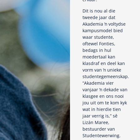
Dit is nou al die
tweede jaar dat
Akademia ŉ voltydse
kampusmodel bied
waar studente,
oftewel Fonties,
bedags in hul
moedertaal kan
klasdraf en deel kan
vorm van ŉ unieke
studentegemeenskap.
“Akademia vier
vanjaar ŉ dekade van
klasgee en ons nooi
jou uit om te kom kyk
wat in hierdie tien
jaar verrig is,” sê
Lizán Maree,
bestuurder van
Studentewerwing.