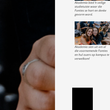
Akademia bied ŉ veilige
studietuiste waar die
Fonties se hart en denke
gevorm word.
Akademia sien uit om al
die voornemende Fonties
en hul ouers op kampus te
verwelkom!