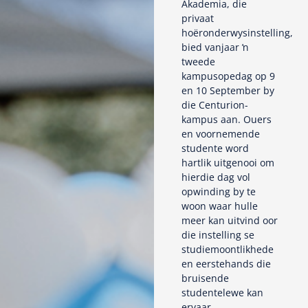
Akademia, die
privaat
hoëronderwysinstelling,
bied vanjaar ŉ
tweede
kampusopedag op 9
en 10 September by
die Centurion-
kampus aan. Ouers
en voornemende
studente word
hartlik uitgenooi om
hierdie dag vol
opwinding by te
woon waar hulle
meer kan uitvind oor
die instelling se
studiemoontlikhede
en eerstehands die
bruisende
studentelewe kan
ervaar.