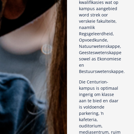
kwalifikasies wat op
kampus aangebied
word strek oor
verskeie fakulteite,
naamlik
Regsgeleerdheid,
Opvoedkunde,
Natuurwetenskappe,
Geesteswetenskappe
sowel as Ekonomiese
en
Bestuurswetenskappe.
Die Centurion-
kampus is optimaal
ingerig om klasse
aan te bied en daar
is voldoende
parkering, ŉ
kafeteria,
ouditorium,
mediasentrum, ruim