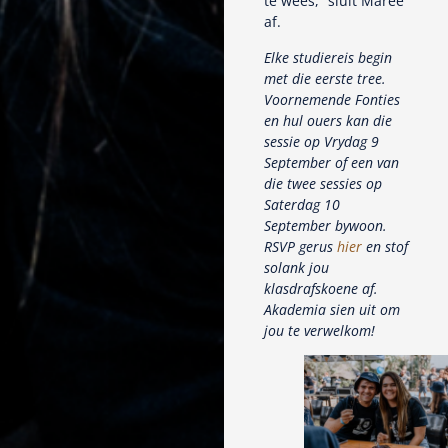
te wees,” sluit Maree
af.
Elke studiereis begin
met die eerste tree.
Voornemende Fonties
en hul ouers kan die
sessie op Vrydag 9
September of een van
die twee sessies op
Saterdag 10
September bywoon.
RSVP gerus
hier
en stof
solank jou
klasdrafskoene af.
Akademia sien uit om
jou te verwelkom!