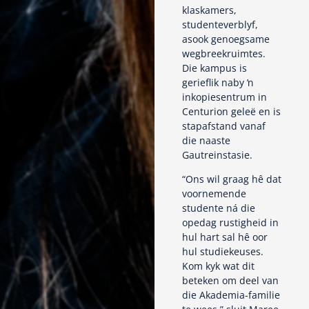
klaskamers,
studenteverblyf,
asook genoegsame
wegbreekruimtes.
Die kampus is
gerieflik naby ŉ
inkopiesentrum in
Centurion geleë en is
stapafstand vanaf
die naaste
Gautreinstasie.
“Ons wil graag hê dat
voornemende
studente ná die
opedag rustigheid in
hul hart sal hê oor
hul studiekeuses.
Kom kyk wat dit
beteken om deel van
die Akademia-familie