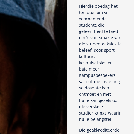
Hierdie opedag het
ten doel om vir
voornemende
studente die
geleentheid te bied
om ŉ voorsmakie van
die studenteaksies te
beleef, soos sport,
kultuur,
koshuisaksies en
baie meer.
Kampusbesoekers
sal ook die instelling
se dosente kan
ontmoet en met
hulle kan gesels oor
die verskeie
studierigtings waarin
hulle belangstel.
Die geakkrediteerde