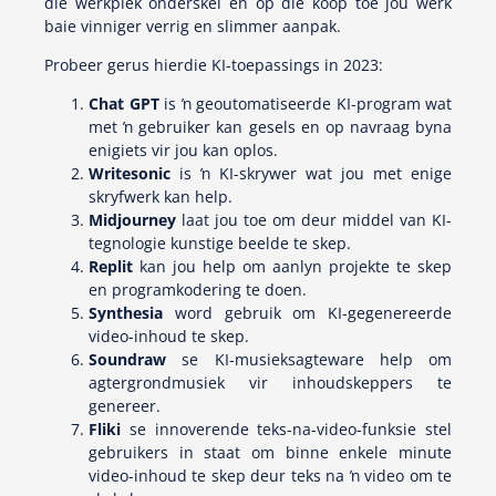
die werkplek onderskei en op die koop toe jou werk
baie vinniger verrig en slimmer aanpak.
Probeer gerus hierdie KI-toepassings in 2023:
Chat GPT
is ŉ geoutomatiseerde KI-program wat
met ŉ gebruiker kan gesels en op navraag byna
enigiets vir jou kan oplos.
Writesonic
is ŉ KI-skrywer wat jou met enige
skryfwerk kan help.
Midjourney
laat jou toe om deur middel van KI-
tegnologie kunstige beelde te skep.
Replit
kan jou help om aanlyn projekte te skep
en programkodering te doen.
Synthesia
word gebruik om KI-gegenereerde
video-inhoud te skep.
Soundraw
se KI-musieksagteware help om
agtergrondmusiek vir inhoudskeppers te
genereer.
Fliki
se innoverende teks-na-video-funksie stel
gebruikers in staat om binne enkele minute
video-inhoud te skep deur teks na ŉ video om te