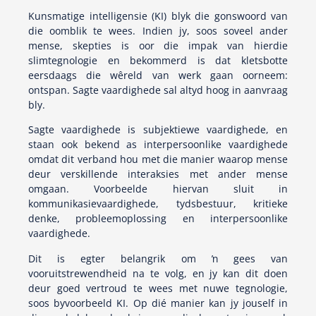
Kunsmatige intelligensie (KI) blyk die gonswoord van
die oomblik te wees. Indien jy, soos soveel ander
mense, skepties is oor die impak van hierdie
slimtegnologie en bekommerd is dat kletsbotte
eersdaags die wêreld van werk gaan oorneem:
ontspan. Sagte vaardighede sal altyd hoog in aanvraag
bly.
Sagte vaardighede is subjektiewe vaardighede, en
staan ook bekend as interpersoonlike vaardighede
omdat dit verband hou met die manier waarop mense
deur verskillende interaksies met ander mense
omgaan. Voorbeelde hiervan sluit in
kommunikasievaardighede, tydsbestuur, kritieke
denke, probleemoplossing en interpersoonlike
vaardighede.
Dit is egter belangrik om ŉ gees van
vooruitstrewendheid na te volg, en jy kan dit doen
deur goed vertroud te wees met nuwe tegnologie,
soos byvoorbeeld KI. Op dié manier kan jy jouself in