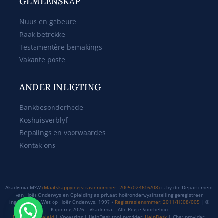
GEMEENSKAP
Nuus en gebeure
Raak betrokke
Testamentêre bemakings
Vakante poste
ANDER INLIGTING
Bankbesonderhede
Koshuisverblyf
Bepalings en voorwaardes
Kontak ons
Akademia MSW
(Maatskappyregistrasienommer: 2005/024616/08)
is by die Departement
van Hoër Onderwys en Opleiding as privaat hoëronderwysinstelling geregistreer
ingevolge die Wet op Hoër Onderwys, 1997 •
Registrasienommer: 2011/HE08/005
| ©
Kopiereg 2026 – Akademia – Alle Regte Voorbehou
Privaatheidbeleid
| Vrywaring | HelpDesk tool provider:
HelpDesk
| Chat provider: