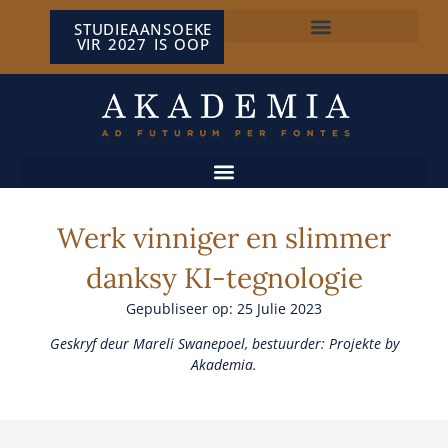
STUDIEAANSOEKE
VIR 2027 IS OOP
NP VAN WYK LOUW-SENTRUM
Werk vinniger en slimmer
danksy KI-tegnologie
Gepubliseer op: 25 Julie 2023
Geskryf deur Mareli Swanepoel, bestuurder: Projekte by
Akademia.