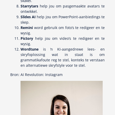
skakel.
Starrytars
help jou om pasgemaakte avatars te
ontwikkel.
Slides AI
help jou om PowerPoint-aanbiedings te
skep.
Remini
word gebruik om foto’s te redigeer en te
wysig.
Pictory
help jou om video’s te redigeer en te
wysig.
Wordtune
is ŉ KI-aangedrewe lees- en
skryfoplossing wat in staat is om
grammatikafoute reg te stel, konteks te verstaan
en alternatiewe skryfstyle voor te stel.
Bron: AI Revolution: Instagram