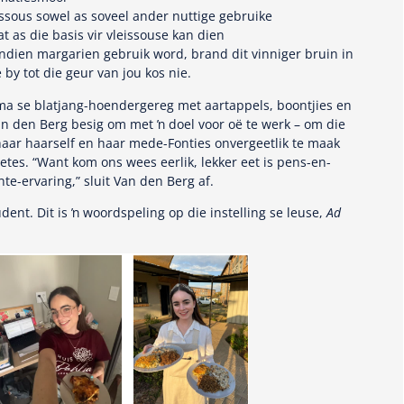
assous sowel as soveel ander nuttige gebruike
t as die basis vir vleissouse kan dien
 Indien margarien gebruik word, brand dit vinniger bruin in
 by tot die geur van jou kos nie.
 ma se blatjang-hoendergereg met aartappels, boontjies en
n den Berg besig om met ŉ doel voor oë te werk – om die
haar haarself en haar mede-Fonties onvergeetlik te maak
tes. “Want kom ons wees eerlik, lekker eet is pens-en-
te-ervaring,” sluit Van den Berg af.
dent. Dit is ŉ woordspeling op die instelling se leuse,
Ad