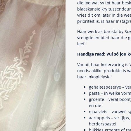
die tyd wat sy tot haar bes
blaaskansie kry tussendeur 
vries dit om later in die w
prioriteit is, is haar Insta
Haar werk as barista by Sow
vreugde en bied haar die ge
leef.
Handige raad: Vul só jou
Vanuit haar koservaring is
noodsaaklike produkte is wa
haar inkopielysie:
gehaltespeserye – ve
pasta – in welke vor
groente – veral boontj
en uie
maalvleis – vanweë s
aartappels – vir tjip
herderspastei
blikkies groente of t