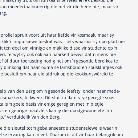
ei maak my trots om Afrikaans te wees en ek beskou die
an moedertaalonderrig nie net vir die hede nie, maar vir
erg.
rofiel spruit voort uit haar liefde vir kosmaak, maar sy
nklik ŉ impulsiewe besluit was – iets waaroor sy nou glad nie
 dit ten doel om vinnige en maklike disse vir studente op ŉ
ed, terwyl sy ook ook aan haarself bewys dat ŉ mens nie
f óf duur toerusting nodig het om ŉ gesonde bord kos te
 sy blinkoog dat haar ouma se lamsboud en souskluitjies ook
die besluit om haar eie afdruk op die kookkunswêreld te
help Van den Berg om ŉ gesonde leefstyl onder haar mede-
ismakkers, te kweek. Dit sluit in flatervrye geregte soos
a is ŉ goeie basis vir enige gereg en met ŉ bietjie
us en geurige maalvleis kan jy dié doodgewone ete in ŉ
,” verduidelik Van den Berg.
e die sleutel tot ŉ gebalanseerde studentelewe is waarin
 elke ervaring kan inleef. Daarom is dit vir haar belangrik om