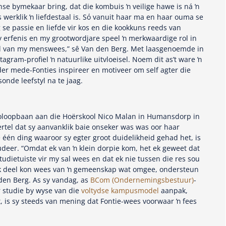
se bymekaar bring, dat die kombuis ŉ veilige hawe is ná ŉ
werklik ŉ liefdestaal is. Sό vanuit haar ma en haar ouma se
se passie en liefde vir kos en die kookkuns reeds van
y erfenis en my grootwordjare speel ŉ merkwaardige rol in
l van my menswees,” sê Van den Berg. Met laasgenoemde in
tagram-profiel ŉ natuurlike uitvloeisel. Noem dit as’t ware ŉ
er mede-Fonties inspireer en motiveer om self agter die
sonde leefstyl na te jaag.
oloopbaan aan die Hoërskool Nico Malan in Humansdorp in
ertel dat sy aanvanklik baie onseker was was oor haar
 één ding waaroor sy egter groot duidelikheid gehad het, is
deer. “Omdat ek van ŉ klein dorpie kom, het ek geweet dat
dietuiste vir my sal wees en dat ek nie tussen die res sou
ek deel kon wees van ŉ gemeenskap wat omgee, ondersteun
en Berg. As sy vandag, as
BCom (Ondernemingsbestuur)
-
 studie by wyse van die
voltydse kampusmodel
aanpak,
t, is sy steeds van mening dat Fontie-wees voorwaar ŉ fees