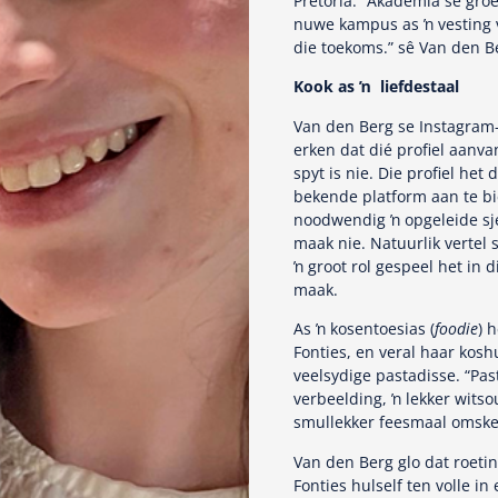
Pretoria. “Akademia se gro
nuwe kampus as ŉ vesting v
die toekoms.” sê Van den B
Kook as ŉ liefdestaal
Van den Berg se Instagram-p
erken dat dié profiel aanva
spyt is nie. Die profiel het
bekende platform aan te bi
noodwendig ŉ opgeleide sje
maak nie. Natuurlik vertel
ŉ groot rol gespeel het in 
maak.
As ŉ kosentoesias (
foodie
) 
Fonties, en veral haar koshu
veelsydige pastadisse. “Past
verbeelding, ŉ lekker witso
smullekker feesmaal omskep
Van den Berg glo dat roetin
Fonties hulself ten volle in