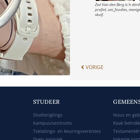
Zoë Van den Berg is ŉ der
profiel, uni_foodies, menige
skuif.
VORIGE
STUDEER
GEMEEN
Studierigtings
Nuus en ge
Kampus/sentrums
Raak betrok
Toelatings- en keuringsvereistes
Testamentêr
Doen aansoek
Vakante pos