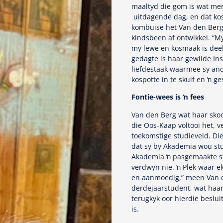
maaltyd die gom is wat men
uitdagende dag, en dat kos 
kombuise het Van den Berg 
kindsbeen af ontwikkel. “M
my lewe en kosmaak is dee
gedagte is haar gewilde Ins
liefdestaak waarmee sy and
kospotte in te skuif en ŉ ge
Fontie-wees is ŉ fees
Van den Berg wat haar sko
die Oos-Kaap voltooi het, v
toekomstige studieveld. Die
dat sy by Akademia wou stu
Akademia ŉ pasgemaakte stu
verdwyn nie. ŉ Plek waar 
en aanmoedig,” meen Van d
derdejaarstudent, wat haar
terugkyk oor hierdie beslui
is.