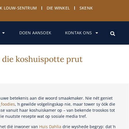
YK LOUW-SENTRUM
DIE WINKEL
SKENK
DOEN AANSOEK
KONTAK ONS
ë die koshuispotte prut
 nuwe betekenis aan die woord smaakmaker. Nie nét geniet
_foodies
, ŉ gewilde volgelingskap nie, maar tower sy óók die
isse vanuit haar koshuiskamer op – van bekende trooskos tot
ie nuutste resepte wat op sosiale media tref.
 het dié inwoner van
Huis Dahlia
drie wyshede begryp: dat ŉ