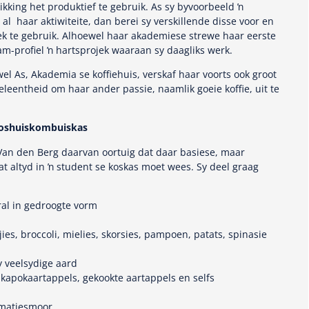
kikking het produktief te gebruik. As sy byvoorbeeld ŉ
al haar aktiwiteite, dan berei sy verskillende disse voor en
eek te gebruik. Alhoewel haar akademiese strewe haar eerste
gram-profiel ŉ hartsprojek waaraan sy daagliks werk.
el As, Akademia se koffiehuis, verskaf haar voorts ook groot
leentheid om haar ander passie, naamlik goeie koffie, uit te
 koshuiskombuiskas
 Van den Berg daarvan oortuig dat daar basiese, maar
t altyd in ŉ student se koskas moet wees. Sy deel graag
ral in gedroogte vorm
m
ies, broccoli, mielies, skorsies, pampoen, patats, spinasie
y veelsydige aard
s, kapokaartappels, gekookte aartappels en selfs
amatiesmoor