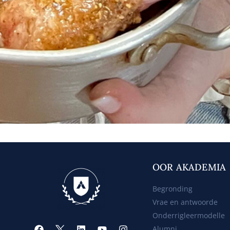
OOR AKADEMIA
Begronding
Vrae en antwoorde
Onderrigleermodelle
Alumni