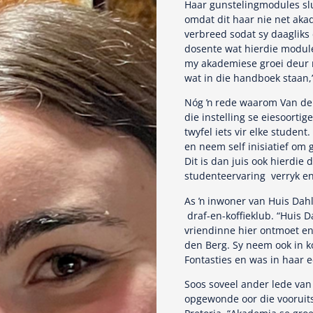
Haar gunstelingmodules sl
omdat dit haar nie net aka
verbreed sodat sy daagliks
dosente wat hierdie module
my akademiese groei deur m
wat in die handboek staan,
Nóg ŉ rede waarom Van den
die instelling se eiesoorti
twyfel iets vir elke studen
en neem self inisiatief om 
Dit is dan juis ook hierdi
studenteervaring verryk en
As ŉ inwoner van Huis Dahli
draf-en-koffieklub. “Huis D
vriendinne hier ontmoet en h
den Berg. Sy neem ook in k
Fontasties en was in haar e
Soos soveel ander lede van
opgewonde oor die vooruits