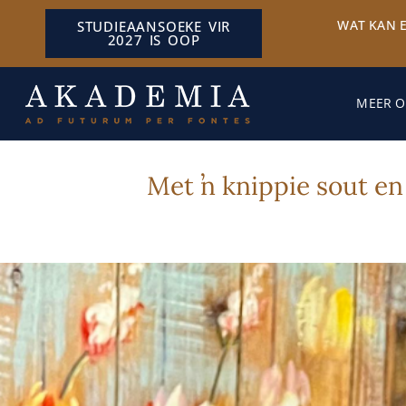
WAT KAN 
STUDIEAANSOEKE VIR
2027 IS OOP
MEER O
Met ŉ knippie sout en 