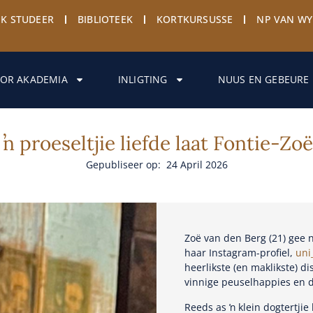
EK STUDEER
BIBLIOTEEK
KORTKURSUSSE
NP VAN W
OR AKADEMIA
INLIGTING
NUUS EN GEBEURE
ŉ proeseltjie liefde laat Fontie-Zo
Gepubliseer op: 24 April 2026
Zoë van den Berg (21) gee
haar Instagram-profiel,
uni
heerlikste (en maklikste) d
vinnige peuselhappies en d
Reeds as ŉ klein dogtertjie