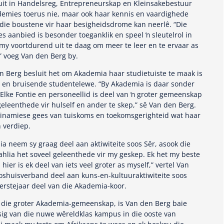
uit in Handelsreg, Entrepreneurskap en Kleinsakebestuur
demies toerus nie, maar ook haar kennis en vaardighede
 die boustene vir haar besigheidsdrome kan neerlê. “Die
s aanbied is besonder toeganklik en speel ŉ sleutelrol in
y voortdurend uit te daag om meer te leer en te ervaar as
” voeg Van den Berg by.
 Berg besluit het om Akademia haar studietuiste te maak is
ge en bruisende studentelewe. “By Akademia is daar sonder
t. Elke Fontie en personeellid is deel van ŉ groter gemeenskap
geleenthede vir hulself en ander te skep,” sê Van den Berg.
e dinamiese gees van tuiskoms en toekomsgerighteid wat haar
 verdiep.
a neem sy graag deel aan aktiwiteite soos Sêr, asook die
ahlia het soveel geleenthede vir my geskep. Ek het my beste
ier is ek deel van iets veel groter as myself,” vertel Van
oshuisverband deel aan kuns-en-kultuuraktiwiteite soos
erstejaar deel van die Akademia-koor.
 die groter Akademia-gemeenskap, is Van den Berg baie
ig van die nuwe wêreldklas kampus in die ooste van