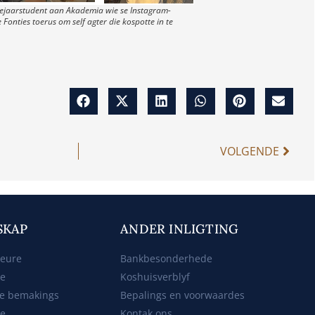
dejaarstudent aan Akademia wie se Instagram-
 Fonties toerus om self agter die kospotte in te
VOLGENDE
SKAP
ANDER INLIGTING
beure
Bankbesonderhede
ke
Koshuisverblyf
e bemakings
Bepalings en voorwaardes
te
Kontak ons