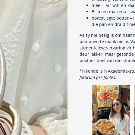
meel – vir wit- en ka
Bisto en maizena – wa
botter, egte botter –
die pan en dra dit nie
As sy nie besig is om haar
pampoen te maak nie, is Va
studentelewe-ervaring vir 
deur lekker, maar gesonde e
pootjies deel van die studen
*ŉ Fontie is ŉ Akademia-stu
futurum per fontes
.