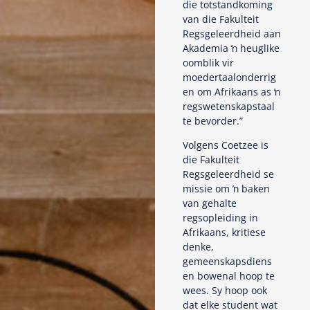
die totstandkoming
van die Fakulteit
Regsgeleerdheid aan
Akademia ŉ heuglike
oomblik vir
moedertaalonderrig
en om Afrikaans as ŉ
regswetenskapstaal
te bevorder.”
Volgens Coetzee is
die Fakulteit
Regsgeleerdheid se
missie om ŉ baken
van gehalte
regsopleiding in
Afrikaans, kritiese
denke,
gemeenskapsdiens
en bowenal hoop te
wees. Sy hoop ook
dat elke student wat