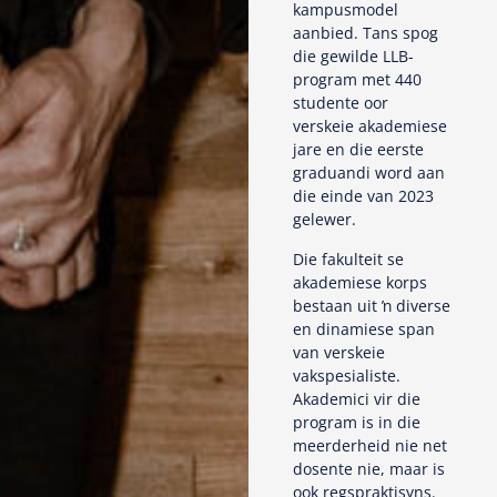
kampusmodel
aanbied. Tans spog
die gewilde LLB-
program met 440
studente oor
verskeie akademiese
jare en die eerste
graduandi word aan
die einde van 2023
gelewer.
Die fakulteit se
akademiese korps
bestaan uit ŉ diverse
en dinamiese span
van verskeie
vakspesialiste.
Akademici vir die
program is in die
meerderheid nie net
dosente nie, maar is
ook regspraktisyns.