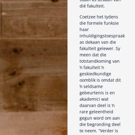
dié fakulteit.
Coetzee het tydens
die formele funksie
haar
inhuldigingstoespraak
as dekaan van die
fakulteit gelewer. Sy
meen dat die
totstandkoming van
ŉ fakulteit ŉ
geskiedkundige
oomblik is omdat dit
ŉ seldsame
gebeurtenis is en
akademici wat
daarvan deel is ŉ
rare geleentheid
gegun word om aan
die begronding deel
te neem. “Verder is