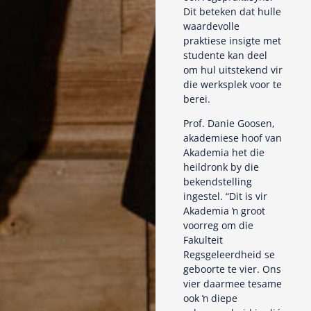
Dit beteken dat hulle
waardevolle
praktiese insigte met
studente kan deel
om hul uitstekend vir
die werksplek voor te
berei.
Prof. Danie Goosen,
akademiese hoof van
Akademia het die
heildronk by die
bekendstelling
ingestel. “Dit is vir
Akademia ŉ groot
voorreg om die
Fakulteit
Regsgeleerdheid se
geboorte te vier. Ons
vier daarmee tesame
ook ŉ diepe