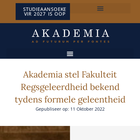
STUDIEAANSOEKE
VIR 2027 IS OOP
NP VAN WYK LOUW-SENTRUM
Akademia stel Fakulteit
Regsgeleerdheid bekend
tydens formele geleentheid
Gepubliseer op: 11 Oktober 2022