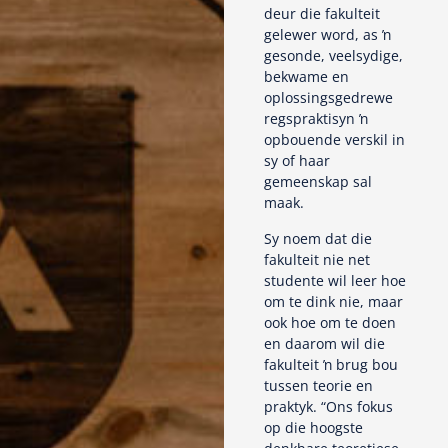
deur die fakulteit
gelewer word, as ŉ
gesonde, veelsydige,
bekwame en
oplossingsgedrewe
regspraktisyn ŉ
opbouende verskil in
sy of haar
gemeenskap sal
maak.
Sy noem dat die
fakulteit nie net
studente wil leer hoe
om te dink nie, maar
ook hoe om te doen
en daarom wil die
fakulteit ŉ brug bou
tussen teorie en
praktyk. “Ons fokus
op die hoogste