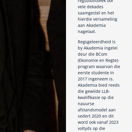
regsbiblioteek oor
vele dekades
saamgestel en het
hierdie versameling
aan Akademia
nagelaat.
Regsgeleerdheid is
by Akademia ingelei
deur die BCom
(Ekonomie en Regte)-
program waarvan die
eerste studente in
2017 ingeneem is.
Akademia bied reeds
die gewilde LLB-
kwalifikasie op die
nauurse
afstandsmodel aan
sedert 2020 en dit
word ook vanaf 2023
voltyds op die