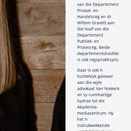
van die Departement
Privaat- en
Handelsreg en dr.
Willem Gravett aan
die hoof van die
Departement
Publiek- en
Prosesreg. Beide
departementshoofde
is ook regspraktisyns.
Daar is ook ŉ
huldeblyk gelewer
aan die wyle
advokaat Van Niekerk
vir sy ruimhartige
bydrae tot die
Akademia-
mediasentrum. Hy
het ŉ
indrukwekkende