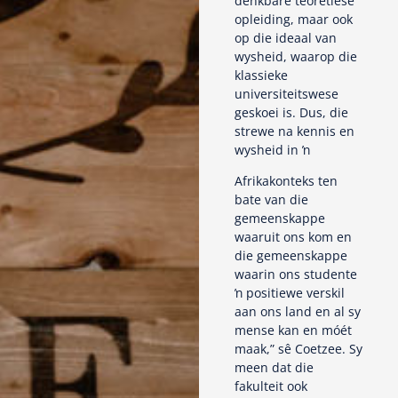
denkbare teoretiese
opleiding, maar ook
op die ideaal van
wysheid, waarop die
klassieke
universiteitswese
geskoei is. Dus, die
strewe na kennis en
wysheid in ŉ
Afrikakonteks ten
bate van die
gemeenskappe
waaruit ons kom en
die gemeenskappe
waarin ons studente
ŉ positiewe verskil
aan ons land en al sy
mense kan en móét
maak,” sê Coetzee. Sy
meen dat die
fakulteit ook