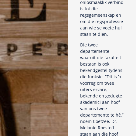
onlosmaaklik verbind
is tot die
regsgemeenskap en
om die regsprofessie
aan wie se voete hul
staan te dien.
Die twee
departemente
waaruit die fakulteit
bestaan is ook
bekendgestel tydens
die funksie. “Dit is ŉ
voorreg om twee
uiters ervare,
bekende en gedugte
akademici aan hoof
van ons twee
departemente te hê,”
noem Coetzee. Dr.
Melanie Roestoff
staan aan die hoof