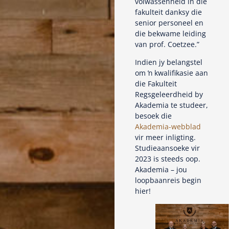
volwassenheid in dié
fakulteit danksy die
senior personeel en
die bekwame leiding
van prof. Coetzee.”
Indien jy belangstel
om ŉ kwalifikasie aan
die Fakulteit
Regsgeleerdheid by
Akademia te studeer,
besoek die
Akademia-webblad
vir meer inligting.
Studieaansoeke vir
2023 is steeds oop.
Akademia – jou
loopbaanreis begin
hier!