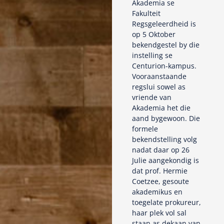
Akademia se
Fakulteit
Regsgeleerdheid is
op 5 Oktober
bekendgestel by die
instelling se
Centurion-kampus.
Vooraanstaande
regslui sowel as
vriende van
Akademia het die
aand bygewoon. Die
formele
bekendstelling volg
nadat daar op 26
Julie aangekondig is
dat prof. Hermie
Coetzee, gesoute
akademikus en
toegelate prokureur,
haar plek vol sal
staan as dekaan van