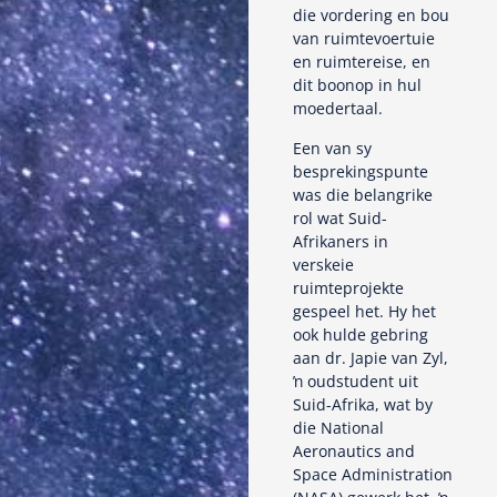
die vordering en bou
van ruimtevoertuie
en ruimtereise, en
dit boonop in hul
moedertaal.
Een van sy
besprekingspunte
was die belangrike
rol wat Suid-
Afrikaners in
verskeie
ruimteprojekte
gespeel het. Hy het
ook hulde gebring
aan dr. Japie van Zyl,
ŉ oudstudent uit
Suid-Afrika, wat by
die National
Aeronautics and
Space Administration