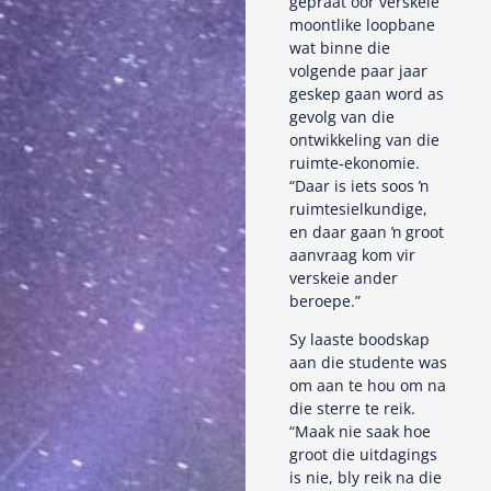
gepraat oor verskeie
moontlike loopbane
wat binne die
volgende paar jaar
geskep gaan word as
gevolg van die
ontwikkeling van die
ruimte-ekonomie.
“Daar is iets soos ŉ
ruimtesielkundige,
en daar gaan ŉ groot
aanvraag kom vir
verskeie ander
beroepe.”
Sy laaste boodskap
aan die studente was
om aan te hou om na
die sterre te reik.
“Maak nie saak hoe
groot die uitdagings
is nie, bly reik na die