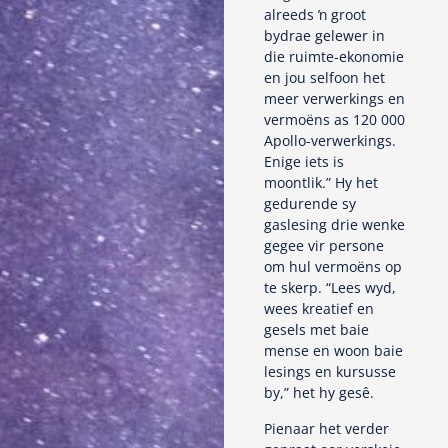
alreeds ŉ groot
bydrae gelewer in
die ruimte-ekonomie
en jou selfoon het
meer verwerkings en
vermoëns as 120 000
Apollo-verwerkings.
Enige iets is
moontlik.” Hy het
gedurende sy
gaslesing drie wenke
gegee vir persone
om hul vermoëns op
te skerp. “Lees wyd,
wees kreatief en
gesels met baie
mense en woon baie
lesings en kursusse
by,” het hy gesê.
Pienaar het verder