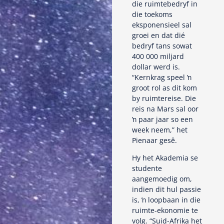
die ruimtebedryf in
die toekoms
eksponensieel sal
groei en dat dié
bedryf tans sowat
400 000 miljard
dollar werd is.
“Kernkrag speel ŉ
groot rol as dit kom
by ruimtereise. Die
reis na Mars sal oor
ŉ paar jaar so een
week neem,” het
Pienaar gesê.
Hy het Akademia se
studente
aangemoedig om,
indien dit hul passie
is, ŉ loopbaan in die
ruimte-ekonomie te
volg. “Suid-Afrika het