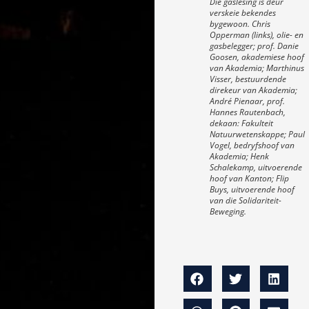
Die gaslesing is deur
verskeie bekendes
bygewoon. Chris
Opperman (links), olie- en
gasbelegger; prof. Danie
Goosen, akademiese hoof
van Akademia; Marthinus
Visser, bestuurdende
direkeur van Akademia;
André Pienaar, prof.
Hannes Rautenbach,
dekaan: Fakulteit
Natuurwetenskappe; Paul
Vogel, bedryfshoof van
Akademia; Henk
Schalekamp, uitvoerende
hoof van Kanton; Flip
Buys, uitvoerende hoof
van die Solidariteit-
Beweging.