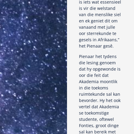
is iets wat essensieel
is vir die welstand
van die menslike siel
en ek geniet dit om
vanaand met julle
oor sterrekunde te
gesels in Afrikaans,”
het Pienaar gesê.
Pienaar het tydens
die lesing genoem
dat hy opgewonde is
oor die feit dat
Akademia moontlik
in die toekoms
ruimtekunde sal kan
bevorder. Hy het ook
vertel dat Akademia
se toekomstige
studente, oftewel
Fonties, groot dinge
sal kan bereik met