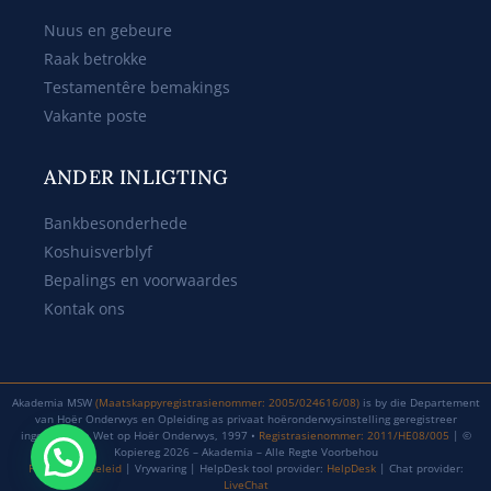
Nuus en gebeure
Raak betrokke
Testamentêre bemakings
Vakante poste
ANDER INLIGTING
Bankbesonderhede
Koshuisverblyf
Bepalings en voorwaardes
Kontak ons
Akademia MSW
(Maatskappyregistrasienommer: 2005/024616/08)
is by die Departement
van Hoër Onderwys en Opleiding as privaat hoëronderwysinstelling geregistreer
ingevolge die Wet op Hoër Onderwys, 1997 •
Registrasienommer: 2011/HE08/005
| ©
Kopiereg 2026 – Akademia – Alle Regte Voorbehou
Privaatheidbeleid
| Vrywaring | HelpDesk tool provider:
HelpDesk
| Chat provider:
LiveChat