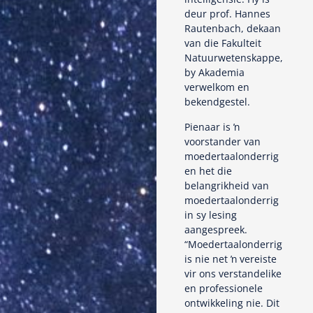
deur prof. Hannes
Rautenbach, dekaan
van die Fakulteit
Natuurwetenskappe,
by Akademia
verwelkom en
bekendgestel.
Pienaar is ŉ
voorstander van
moedertaalonderrig
en het die
belangrikheid van
moedertaalonderrig
in sy lesing
aangespreek.
“Moedertaalonderrig
is nie net ŉ vereiste
vir ons verstandelike
en professionele
ontwikkeling nie. Dit