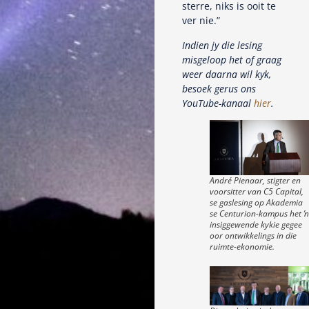
sterre, niks is ooit te
ver nie.”
Indien jy die lesing
misgeloop het of graag
weer daarna wil kyk,
besoek gerus ons
YouTube-kanaal
hier
.
André Pienaar, stigter en
voorsitter van C5 Capital,
se gaslesing op Akademia
se Centurion-kampus het ŉ
insiggewende kykie gegee
oor ontwikkelings in die
ruimte-ekonomie.