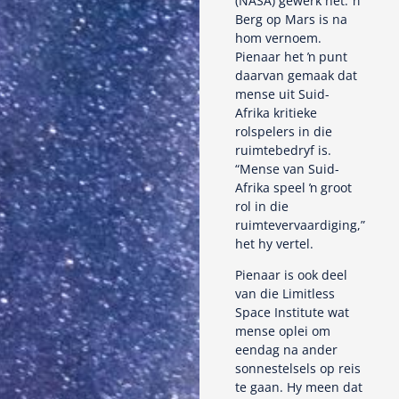
(NASA) gewerk het. ŉ
Berg op Mars is na
hom vernoem.
Pienaar het ŉ punt
daarvan gemaak dat
mense uit Suid-
Afrika kritieke
rolspelers in die
ruimtebedryf is.
“Mense van Suid-
Afrika speel ŉ groot
rol in die
ruimtevervaardiging,”
het hy vertel.
Pienaar is ook deel
van die Limitless
Space Institute wat
mense oplei om
eendag na ander
sonnestelsels op reis
te gaan. Hy meen dat