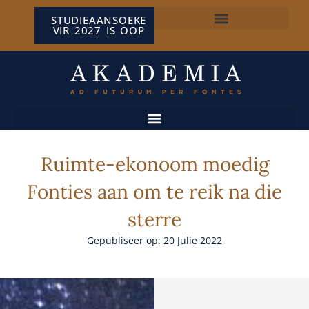
STUDIEAANSOEKE
VIR 2027 IS OOP
NP VAN WYK LOUW-SENTRUM
Ruimte-ekonoom moedig
Fonties aan om te reik na die
sterre
Gepubliseer op: 20 Julie 2022