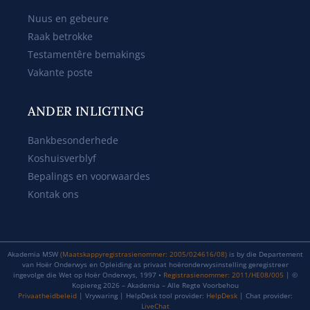
Nuus en gebeure
Raak betrokke
Testamentêre bemakings
Vakante poste
ANDER INLIGTING
Bankbesonderhede
Koshuisverblyf
Bepalings en voorwaardes
Kontak ons
Akademia MSW
(Maatskappyregistrasienommer: 2005/024616/08)
is by die Departement
van Hoër Onderwys en Opleiding as privaat hoëronderwysinstelling geregistreer
ingevolge die Wet op Hoër Onderwys, 1997 •
Registrasienommer: 2011/HE08/005
| ©
Kopiereg 2026 – Akademia – Alle Regte Voorbehou
Privaatheidbeleid
| Vrywaring | HelpDesk tool provider:
HelpDesk
| Chat provider:
LiveChat