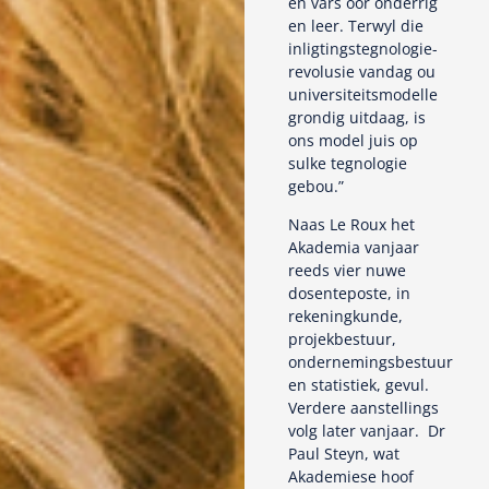
en vars oor onderrig
en leer. Terwyl die
inligtingstegnologie-
revolusie vandag ou
universiteitsmodelle
grondig uitdaag, is
ons model juis op
sulke tegnologie
gebou.”
Naas Le Roux het
Akademia vanjaar
reeds vier nuwe
dosenteposte, in
rekeningkunde,
projekbestuur,
ondernemingsbestuur
en statistiek, gevul.
Verdere aanstellings
volg later vanjaar. Dr
Paul Steyn, wat
Akademiese hoof