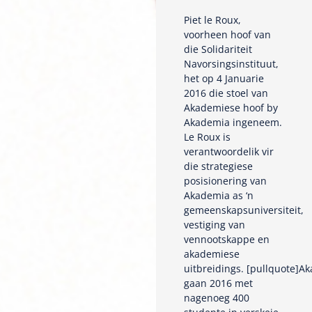
Piet le Roux,
voorheen hoof van
die Solidariteit
Navorsingsinstituut,
het op 4 Januarie
2016 die stoel van
Akademiese hoof by
Akademia ingeneem.
Le Roux is
verantwoordelik vir
die strategiese
posisionering van
Akademia as ‘n
gemeenskapsuniversiteit,
vestiging van
vennootskappe en
akademiese
uitbreidings. [pullquote]A
gaan 2016 met
nagenoeg 400