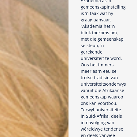
Akademia as ‘n
gemeenskapinstelling
is ‘n taak wat hy
graag aanvaar.
“Akademia het ‘n
blink toekoms om,
met die gemeenskap
se steun, ‘n
gerekende
universiteit te word.
Ons het immers
meer as ‘n eeu se
trotse tradisie van
universiteitsonderwys
vanuit die Afrikaanse
gemeenskap waarop
ons kan voortbou.
Terwyl universiteite
in Suid-Afrika, deels
in navolging van
wêreldwye tendense
en deels vanweë