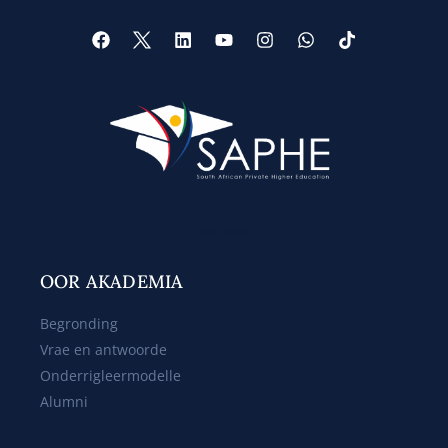
Web Design
OOR AKADEMIA
Begronding
Vrae en antwoorde
Onderrigleermodelle
Alumni