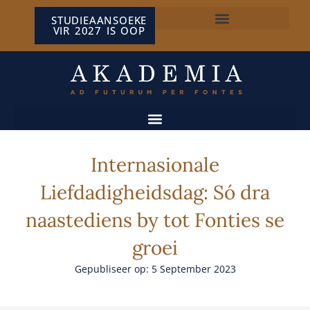
STUDIEAANSOEKE
VIR 2027 IS OOP
NP VAN WYK LOUW-SENTRUM
Internasionale
Liefdadigheidsdag: Só dra
naastediens by tot Fonties se
groei
Gepubliseer op: 5 September 2023