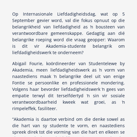
Op Internasionale Liefdadigheidsdag, wat op 5
September gevier word, val die fokus opnuut op die
belangrikheid van liefdadigheid as ŉ bousteen van
verantwoordbare gemeenskappe. Gedagtig aan dié
belangrike roeping word die vraag geopper: Waarom
is dit vir Akademia-studente belangrik om
liefdadigheidswerk te onderneem?
Abigail Fourie, koördineerder van Studentelewe by
Akademia, meen liefdadigheidswerk as ŉ vorm van
naastediens maak ŉ belangrike deel uit van enige
Fontie se persoonlike en professionele mondering.
Volgens haar bevorder liefdadigheidswerk ŉ gees van
empatie terwyl dit terselfdertyd ŉ sin vir sosiale
verantwoordbaarheid kweek wat groei, as ŉ
rimpeleffek, fasiliteer.
“Akademia is daartoe verbind om die denke sowel as
die hart van sy studente te vorm, en naastediens
spreek direk tot die vorming van die hart en elkeen se