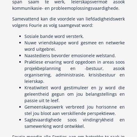
span saam te werk, leierskapsvermoë asook
kommunikasie- en probleemoplossingsvaardighede.
Samevattend kan die voordele van liefdadigheidswerk
volgens Fourie as volg saamgevat word:
Sosiale bande word versterk.
Nuwe vriendskappe word gesmee en netwerke
word uitgebrei.
Naastediens bevorder emosionele welstand.
Praktiese ervaring word opgedoen in areas soos
projekbeplanning en -bestuur, asook
organisering, administrasie, krisisbestuur en
leierskap.
Kreatiwiteit word gestimuleer en jy word die
geleentheid gegun om jou belangstellings en
passie uit te leef.
Gemeenskapswerk verbreed jou horisonne en
stel jou bloot aan verskillende perspektiewe.
Sagtevaardighede soos vindingrykheid en
samewerking word ontwikkel.
Fourie moedig alle Fonties aan om betrokke te raak in