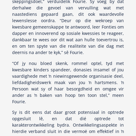
skeppingsdoel,” verduidelik Fourie. Sy voeg by dat
derhalwe die gevoel van vervulling wat met
naastediens gepaard gaan, dit ook waardevolle
lewenslesse oordra. “Deur op die wekroep van
kwesbare gemeenskappe te antwoord, leer Fonties om
dapper en innoverend op sosiale kwessies te reageer,
dankbaar te wees oor dit wat aan hulle toevertrou is,
en om ten spyte van die realiteite van die dag met
deernis na ander te kyk,” sê Fourie.
“Of jy nou bloed skenk, rommel optel, tyd met
kwesbare kinders spandeer, donasies insamel of jou
vaardighede met ŉ niewinsgewende organisasie deel,
liefdadigheidswerk maak van jou ŉ hartsmens. ŉ
Persoon wat sy of haar besorgdheid en omgee vir
ander as ŉ baken van hoop ten toon stel,” meen
Fourie.
Sy is dit eens dat daar groot potensiaal in optrede
opgesluit lê, en dat dié optrede tot
karakterontwikkeling bydra. Ontwikkelingsaspekte in
hierdie verband sluit in die vermoë om effektief in ŉ