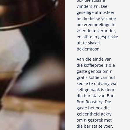
ook die sosiale
vlinders s’n. Die
gesellige atmosfeer
het koffie se vermoë
om vreemdelinge in
vriende te verander,
en stilte in gesprekke
uit te skakel,
beklemtoon.
Aan die einde van
die koffieproe is die
gaste genooi om ŉ
gratis koffie van hul
keuse te ontvang wat
self gemaak is deur
die barista van Bun
Bun Roastery. Die
gaste het ook die
geleentheid gekry
om ŉ gesprek met
die barista te voer,