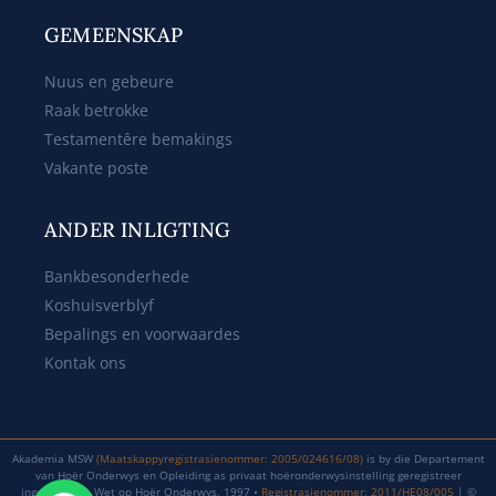
GEMEENSKAP
Nuus en gebeure
Raak betrokke
Testamentêre bemakings
Vakante poste
ANDER INLIGTING
Bankbesonderhede
Koshuisverblyf
Bepalings en voorwaardes
Kontak ons
Akademia MSW
(Maatskappyregistrasienommer: 2005/024616/08)
is by die Departement
van Hoër Onderwys en Opleiding as privaat hoëronderwysinstelling geregistreer
ingevolge die Wet op Hoër Onderwys, 1997 •
Registrasienommer: 2011/HE08/005
| ©