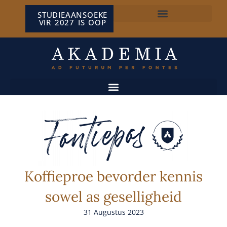
STUDIEAANSOEKE
VIR 2027 IS OOP
NP VAN WYK LOUW-SENTRUM
Koffieproe bevorder kennis
sowel as geselligheid
31 Augustus 2023