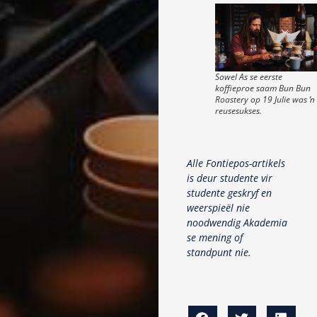
Sowel As se eerste
koffieproe saam Bun Bun
Roastery op 19 Julie was ŉ
reusesukses.
Alle Fontiepos-artikels
is deur studente vir
studente geskryf en
weerspieël nie
noodwendig Akademia
se mening of
standpunt nie.