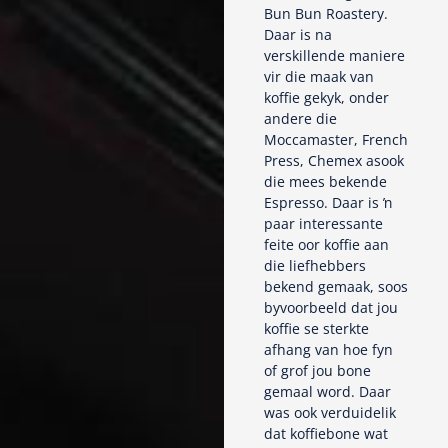
Bun Bun Roastery.
Daar is na
verskillende maniere
vir die maak van
koffie gekyk, onder
andere die
Moccamaster, French
Press, Chemex asook
die mees bekende
Espresso. Daar is ŉ
paar interessante
feite oor koffie aan
die liefhebbers
bekend gemaak, soos
byvoorbeeld dat jou
koffie se sterkte
afhang van hoe fyn
of grof jou bone
gemaal word. Daar
was ook verduidelik
dat koffiebone wat