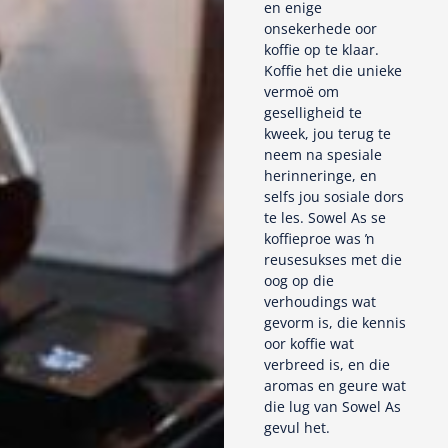
en enige
onsekerhede oor
koffie op te klaar.
Koffie het die unieke
vermoë om
geselligheid te
kweek, jou terug te
neem na spesiale
herinneringe, en
selfs jou sosiale dors
te les. Sowel As se
koffieproe was ŉ
reusesukses met die
oog op die
verhoudings wat
gevorm is, die kennis
oor koffie wat
verbreed is, en die
aromas en geure wat
die lug van Sowel As
gevul het.