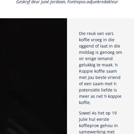
Geskryf deur Juné Jordaan, Fontiepos-adjunkredakteur
Die reuk van vars
koffie vroeg in die
oggend of laat in die
middag is genoeg om
vir enige iemand
gelukkig te maak. ŉ
Koppie koffie saam
met jou beste vriend
of een saam met ŉ
potensiële liefde is
meer as net ŉ koppie
koffie.
Sowel As het op 19
Julie hul eerste
koffieproe gehou in
samewerking met