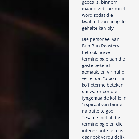
geoes is, binne ŉ
maand gebruik moet
word sodat die
kwaliteit van hoogste
gehalte kan bly.
Die personeel van
Bun Bun Roastery
het ook nuwe
terminologie aan die
gaste bekend
gemaak, en vir hulle
vertel dat “bloom” in
koffieterme beteken
om water oor die
fyngemaalde koffie in
ŉ spiraal van binne
na buite te gooi.
Tesame met al die
terminologie en die
interessante feite is
daar ook verduidelik