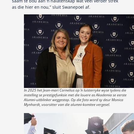
saam te bou aan ŉ nalatenskap wat veel verder strek
as die hier en nou,” sluit Swanepoel af.
In 2025 het Jean-mari Cornelius op ŉ luisterryke wyse tydens die
instelling se prestigefunksie met die louere as Akademia se eerste
Alumni-uitblinker weggestap. Op die foto word sy deur Monica
Mynhardt, voorsitter van die alumni-komitee vergesel.