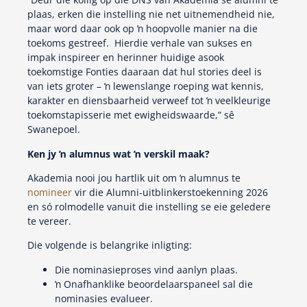
plaas, erken die instelling nie net uitnemendheid nie,
maar word daar ook op ŉ hoopvolle manier na die
toekoms gestreef. Hierdie verhale van sukses en
impak inspireer en herinner huidige asook
toekomstige Fonties daaraan dat hul stories deel is
van iets groter – ŉ lewenslange roeping wat kennis,
karakter en diensbaarheid verweef tot ŉ veelkleurige
toekomstapisserie met ewigheidswaarde,” sê
Swanepoel.
Ken jy ŉ alumnus wat ŉ verskil maak?
Akademia nooi jou hartlik uit om ŉ alumnus te
nomineer
vir die Alumni-uitblinkerstoekenning 2026
en só rolmodelle vanuit die instelling se eie geledere
te vereer.
Die volgende is belangrike inligting:
Die nominasieproses vind aanlyn plaas.
ŉ Onafhanklike beoordelaarspaneel sal die
nominasies evalueer.