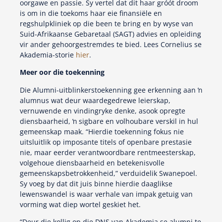
oorgawe en passie. Sy vertel dat dit haar gróót droom
is om in die toekoms haar eie finansiële en
regshulpkliniek op die been te bring en by wyse van
Suid-Afrikaanse Gebaretaal (SAGT) advies en opleiding
vir ander gehoorgestremdes te bied. Lees Cornelius se
Akademia-storie
hier
.
Meer oor die toekenning
Die Alumni-uitblinkerstoekenning gee erkenning aan ŉ
alumnus wat deur waardegedrewe leierskap,
vernuwende en vindingryke denke, asook opregte
diensbaarheid, ŉ sigbare en volhoubare verskil in hul
gemeenskap maak. “Hierdie toekenning fokus nie
uitsluitlik op imposante titels of openbare prestasie
nie, maar eerder verantwoordbare rentmeesterskap,
volgehoue diensbaarheid en betekenisvolle
gemeenskapsbetrokkenheid,” verduidelik Swanepoel.
Sy voeg by dat dit juis binne hierdie daaglikse
lewenswandel is waar verhale van impak getuig van
vorming wat diep wortel geskiet het.
“Deur die kollig op die DNS van Akademia se alumni te