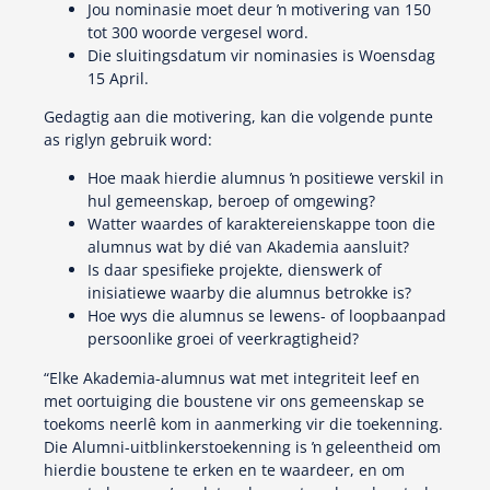
Jou nominasie moet deur ŉ motivering van 150
tot 300 woorde vergesel word.
Die sluitingsdatum vir nominasies is Woensdag
15 April.
Gedagtig aan die motivering, kan die volgende punte
as riglyn gebruik word:
Hoe maak hierdie alumnus ŉ positiewe verskil in
hul gemeenskap, beroep of omgewing?
Watter waardes of karaktereienskappe toon die
alumnus wat by dié van Akademia aansluit?
Is daar spesifieke projekte, dienswerk of
inisiatiewe waarby die alumnus betrokke is?
Hoe wys die alumnus se lewens- of loopbaanpad
persoonlike groei of veerkragtigheid?
“Elke Akademia-alumnus wat met integriteit leef en
met oortuiging die boustene vir ons gemeenskap se
toekoms neerlê kom in aanmerking vir die toekenning.
Die Alumni-uitblinkerstoekenning is ŉ geleentheid om
hierdie boustene te erken en te waardeer, en om