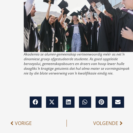
Akademia se alumni-gemeenskap verteenwoordig méér as net ŉ
dinamiese groep afgestudeerde studente. As goed opgeleide
beroepslui, gemeenskapsbouers en draers van hoop lewer hulle
daagliks ŉ kragtige getuienis dat hul alma mater se vormingsimpak
nie by die blote verwerwing van ŉ kwalifikasie eindig nie.
VORIGE
VOLGENDE