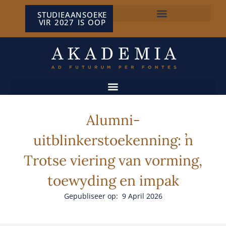
STUDIEAANSOEKE
VIR 2027 IS OOP
NP VAN WYK LOUW-SENTRUM
Alumni-
uitblinkerstoekenning: ŉ
Trotse viering van vorming,
toewyding en impak
Gepubliseer op: 9 April 2026