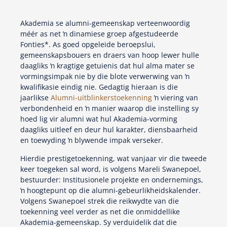
Akademia se alumni-gemeenskap verteenwoordig
méér as net ŉ dinamiese groep afgestudeerde
Fonties*. As goed opgeleide beroepslui,
gemeenskapsbouers en draers van hoop lewer hulle
daagliks ŉ kragtige getuienis dat hul alma mater se
vormingsimpak nie by die blote verwerwing van ŉ
kwalifikasie eindig nie. Gedagtig hieraan is die
jaarlikse
Alumni-uitblinkerstoekenning
ŉ viering van
verbondenheid en ŉ manier waarop die instelling sy
hoed lig vir alumni wat hul Akademia-vorming
daagliks uitleef en deur hul karakter, diensbaarheid
en toewyding ŉ blywende impak verseker.
Hierdie prestigetoekenning, wat vanjaar vir die tweede
keer toegeken sal word, is volgens Mareli Swanepoel,
bestuurder: Institusionele projekte en ondernemings,
ŉ hoogtepunt op die alumni-gebeurlikheidskalender.
Volgens Swanepoel strek die reikwydte van die
toekenning veel verder as net die onmiddellike
Akademia-gemeenskap. Sy verduidelik dat die