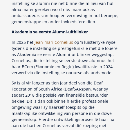
instelling se alumni nie nét binne die milieu van hul
alma mater gereken word nie, maar ook as
ambassadeurs van hoop en vernuwing in hul beroepe,
gemeenskappe en ander invloedsfere dien.
Akademia se eerste Alumni-uitblinker
In 2025 het
Jean-mari Cornelius
op ŉ luisterryke wyse
tydens die instelling se prestigefunksie met die louere
as Akademia se eerste Alumni-uitblinker weggestap.
Cornelius, die instelling se eerste dowe alumnus het
haar BCom (Ekonomie en Regte)-kwalifikasie in 2024
verwerf via die instelling se nauurse afstandsmodel.
Sy is al vir langer as tien jaar deel van die Deaf
Federation of South Africa (DeafSA)-span, waar sy
sedert 2018 die posisie van finansiële bestuurder
beklee. Dit is dan ook binne hierdie professionele
omgewing waar sy haarself toespits op die
maatskaplike ontwikkeling van persone in die dowe
gemeenskap. Hierdie ontwikkelingsproses lê haar na
aan die hart en Cornelius vervul dié roeping met