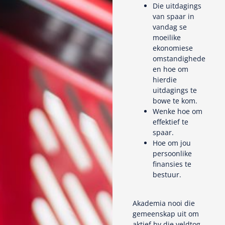
Die uitdagings
van spaar in
vandag se
moeilike
ekonomiese
omstandighede
en hoe om
hierdie
uitdagings te
bowe te kom.
Wenke hoe om
effektief te
spaar.
Hoe om jou
persoonlike
finansies te
bestuur.
Akademia nooi die
gemeenskap uit om
aktief by die veldtog