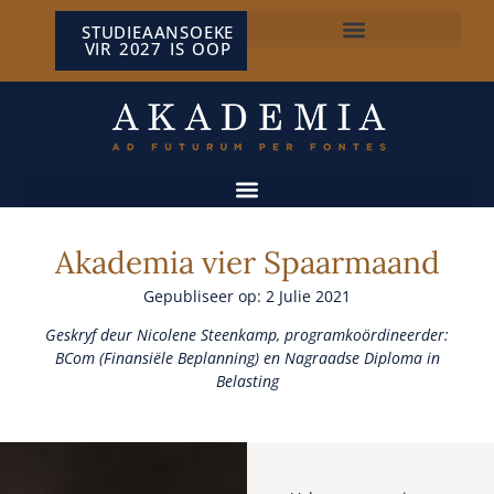
STUDIEAANSOEKE
VIR 2027 IS OOP
NP VAN WYK LOUW-SENTRUM
Akademia vier Spaarmaand
Gepubliseer op: 2 Julie 2021
Geskryf deur Nicolene Steenkamp, programkoördineerder:
BCom (Finansiële Beplanning) en Nagraadse Diploma in
Belasting