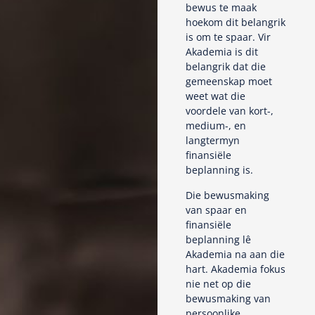
bewus te maak
hoekom dit belangrik
is om te spaar. Vir
Akademia is dit
belangrik dat die
gemeenskap moet
weet wat die
voordele van kort-,
medium-, en
langtermyn
finansiële
beplanning is.
Die bewusmaking
van spaar en
finansiële
beplanning lê
Akademia na aan die
hart. Akademia fokus
nie net op die
bewusmaking van
persoonlike