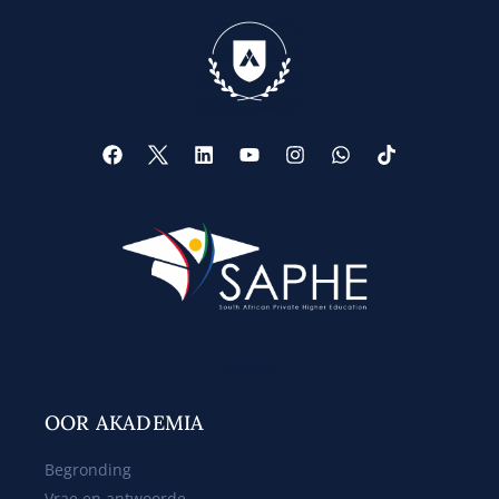
Web Design
OOR AKADEMIA
Begronding
Vrae en antwoorde