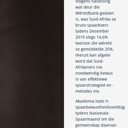
Volgens navorsing
wat deur die
Wêreldbank gedoen
is, was Suid-Afrika se
bruto spaarkoers
tydens Desember
2019 slegs 14,6%
teenoor die wêreld
se gemiddelde 25%.
Hieruit kan afgelei
word dat Suid-
Afrikaners nie
noodwendig bewus
is van effektiewe
spaarstrategieë en -
metodes nie.
Akademia loots ŉ
spaarbewustheidsveldtog
tydens Nasionale
Spaarmaand om die
gemeenskap daarvan