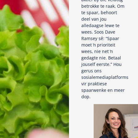
betrokke te raak. Om
te spaar, behoort
deel van jou
alledaagse lewe te
wees. Soos Dave
Ramsey sê: “Spaar
moet ŉ prioriteit
wees, nie net ŉ
gedagte nie. Betaal
jouself eerste.” Hou
gerus ons
sosialemediaplatforms
vir praktiese
spaarwenke en meer
dop.