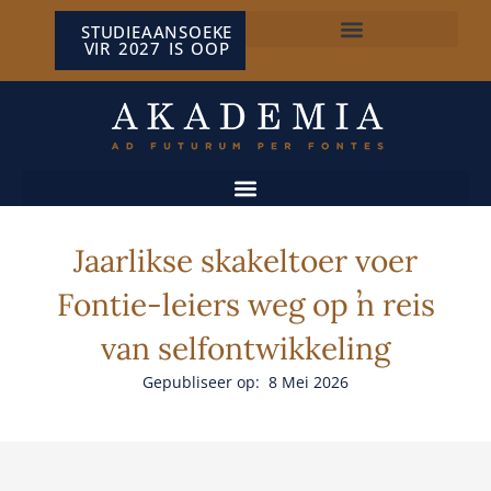
STUDIEAANSOEKE
VIR 2027 IS OOP
NP VAN WYK LOUW-SENTRUM
Jaarlikse skakeltoer voer
Fontie-leiers weg op ŉ reis
van selfontwikkeling
Gepubliseer op: 8 Mei 2026