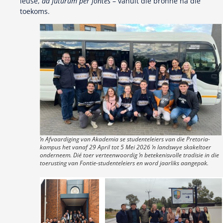
leuse,
ad futurum per fontes
– vanuit die bronne na die
toekoms.
ŉ Afvaardiging van Akademia se studenteleiers van die Pretoria-
kampus het vanaf 29 April tot 5 Mei 2026 ŉ landswye skakeltoer
onderneem. Dié toer verteenwoordig ŉ betekenisvolle tradisie in die
toerusting van Fontie-studenteleiers en word jaarliks aangepak.