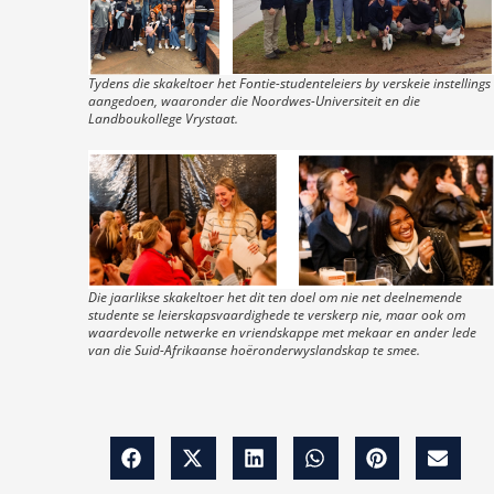
Tydens die skakeltoer het Fontie-studenteleiers by verskeie instellings
aangedoen, waaronder die Noordwes-Universiteit en die
Landboukollege Vrystaat.
Die jaarlikse skakeltoer het dit ten doel om nie net deelnemende
studente se leierskapsvaardighede te verskerp nie, maar ook om
waardevolle netwerke en vriendskappe met mekaar en ander lede
van die Suid-Afrikaanse hoëronderwyslandskap te smee.