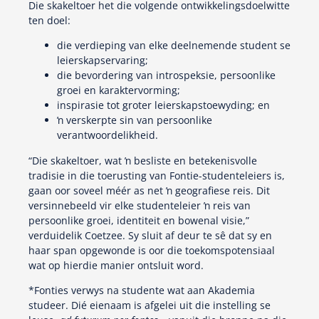
Die skakeltoer het die volgende ontwikkelingsdoelwitte
ten doel:
die verdieping van elke deelnemende student se
leierskapservaring;
die bevordering van introspeksie, persoonlike
groei en karaktervorming;
inspirasie tot groter leierskapstoewyding; en
ŉ verskerpte sin van persoonlike
verantwoordelikheid.
“Die skakeltoer, wat ŉ besliste en betekenisvolle
tradisie in die toerusting van Fontie-studenteleiers is,
gaan oor soveel méér as net ŉ geografiese reis. Dit
versinnebeeld vir elke studenteleier ŉ reis van
persoonlike groei, identiteit en bowenal visie,”
verduidelik Coetzee. Sy sluit af deur te sê dat sy en
haar span opgewonde is oor die toekomspotensiaal
wat op hierdie manier ontsluit word.
*Fonties verwys na studente wat aan Akademia
studeer. Dié eienaam is afgelei uit die instelling se