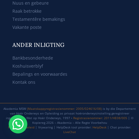
Nuus en gebeure
Raak betrokke
Testamentêre bemakings
Vakante poste
ANDER INLIGTING
Bankbesonderhede
Koshuisverblyf
Bepalings en voorwaardes
Kontak ons
Akademia MSW
(Maatskappyregistrasienommer: 2005/024616/08)
is by die Departement
van Hoër Onderwys en Opleiding as privaat hoëronderwysinstelling geregistreer
ingevolge die Wet op Hoër Onderwys, 1997 •
Registrasienommer: 2011/HE08/005
| ©
Kopiereg 2026 – Akademia – Alle Regte Voorbehou
Privaatheidbeleid
| Vrywaring | HelpDesk tool provider:
HelpDesk
| Chat provider:
LiveChat