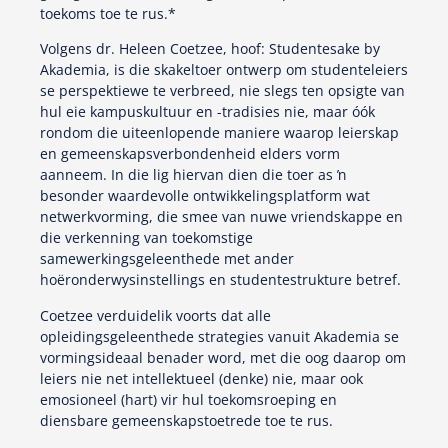
toekoms toe te rus.*
Volgens dr. Heleen Coetzee, hoof: Studentesake by
Akademia, is die skakeltoer ontwerp om studenteleiers
se perspektiewe te verbreed, nie slegs ten opsigte van
hul eie kampuskultuur en -tradisies nie, maar óók
rondom die uiteenlopende maniere waarop leierskap
en gemeenskapsverbondenheid elders vorm
aanneem. In die lig hiervan dien die toer as ŉ
besonder waardevolle ontwikkelingsplatform wat
netwerkvorming, die smee van nuwe vriendskappe en
die verkenning van toekomstige
samewerkingsgeleenthede met ander
hoëronderwysinstellings en studentestrukture betref.
Coetzee verduidelik voorts dat alle
opleidingsgeleenthede strategies vanuit Akademia se
vormingsideaal benader word, met die oog daarop om
leiers nie net intellektueel (denke) nie, maar ook
emosioneel (hart) vir hul toekomsroeping en
diensbare gemeenskapstoetrede toe te rus.