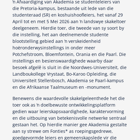
ŉ Afvaardiging van Akademia se studenteleiers van
die Pretoria-kampus, bestaande uit lede van die
studenteraad (SR) en koshuishoofleiers, het vanaf 29
April tot en met 5 Mei 2026 aan ŉ landswye skakeltoer
deelgeneem. Hierdie toer, die tweede van sy soort by
die instelling, het aan deelnemende studente
blootstelling gebied aan ŉ verskeidenheid
hoëronderwysinstellings in onder meer
Potchefstroom, Bloemfontein, Orania en die Paarl. Die
instellings en besienswaardighede waarby daar
besoek afgelê is sluit in die Noordwes-Universiteit, die
Landboukollege Vrystaat, Bo-Karoo Opleiding, die
Universiteit Stellenbosch, Akademia se Paarl-kampus
en die Afrikaanse Taalmuseum en -monument.
Benewens die waardevolle skakelgeleenthede het die
toer ook as ŉ doelbewuste ontwikkelingsplatform
gedien waar leierskapsvaardighede, karaktervorming
en die uitbouing van betekenisvolle netwerke sentraal
gestaan het. Op hierdie manier gee Akademia gestalte
aan sy strewe om Fonties* as roepingsgedrewe,
goedgevormde leiers en gemeenskapslede vir die