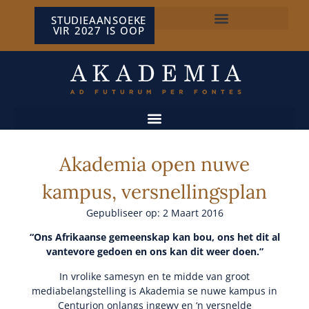
STUDIEAANSOEKE
VIR 2027 IS OOP
NP VAN WYK LOUW-SENTRUM
Akademia open nuwe
kampus, versnellingsplan
Gepubliseer op: 2 Maart 2016
“Ons Afrikaanse gemeenskap kan bou, ons het dit al
vantevore gedoen en ons kan dit weer doen.”
In vrolike samesyn en te midde van groot
mediabelangstelling is Akademia se nuwe kampus in
Centurion onlangs ingewy en ‘n versnelde