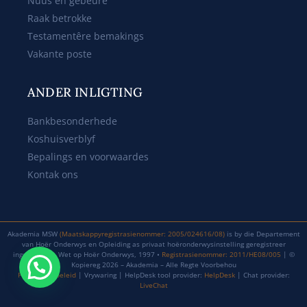
Nuus en gebeure
Raak betrokke
Testamentêre bemakings
Vakante poste
ANDER INLIGTING
Bankbesonderhede
Koshuisverblyf
Bepalings en voorwaardes
Kontak ons
Akademia MSW
(Maatskappyregistrasienommer: 2005/024616/08)
is by die Departement
van Hoër Onderwys en Opleiding as privaat hoëronderwysinstelling geregistreer
ingevolge die Wet op Hoër Onderwys, 1997 •
Registrasienommer: 2011/HE08/005
| ©
Kopiereg 2026 – Akademia – Alle Regte Voorbehou
Privaatheidbeleid
| Vrywaring | HelpDesk tool provider:
HelpDesk
| Chat provider:
LiveChat