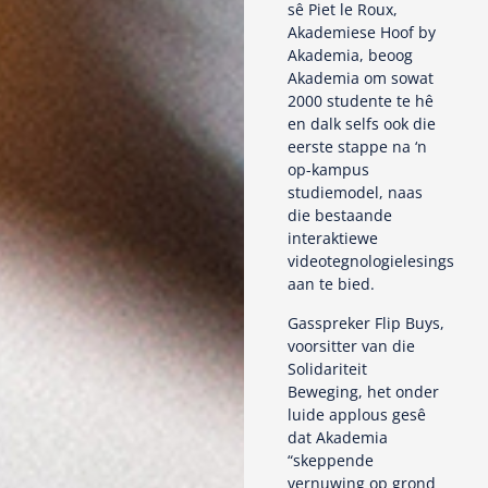
sê Piet le Roux,
Akademiese Hoof by
Akademia, beoog
Akademia om sowat
2000 studente te hê
en dalk selfs ook die
eerste stappe na ‘n
op-kampus
studiemodel, naas
die bestaande
interaktiewe
videotegnologielesings
aan te bied.
Gasspreker Flip Buys,
voorsitter van die
Solidariteit
Beweging, het onder
luide applous gesê
dat Akademia
“skeppende
vernuwing op grond