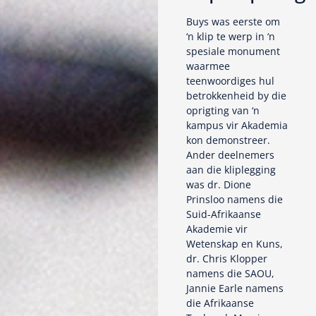
Buys was eerste om
‘n klip te werp in ‘n
spesiale monument
waarmee
teenwoordiges hul
betrokkenheid by die
oprigting van ‘n
kampus vir Akademia
kon demonstreer.
Ander deelnemers
aan die kliplegging
was dr. Dione
Prinsloo namens die
Suid-Afrikaanse
Akademie vir
Wetenskap en Kuns,
dr. Chris Klopper
namens die SAOU,
Jannie Earle namens
die Afrikaanse