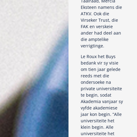
Taalraad, Mercia
Eksteen namens die
ATKV. Ook die
Virseker Trust, die
FAK en verskeie
ander had deel aan
die amptelike
verrigtinge.
Le Roux het Buys
bedank vir sy visie
om tien jaar gelede
reeds met die
ondersoeke na
private universiteite
te begin, sodat
Akademia vanjaar sy
vyfde akademiese
jaar kon begin. “Alle
universiteite het
klein begin. Alle
universiteite het