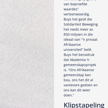
van beproefde
waardes”
verteenwoordig.
Buys het gesê die
Solidariteit Beweging
het reeds meer as
R50 miljoen in die
ideaal van “‘n privaat
Afrikaanse
universiteit” belê.
Buys het benadruk
dat Akademia ‘n
gemeenskapsprojek
is. “Ons Afrikaanse
gemeenskap kan
bou, ons het dit al
vantevore gedoen en
ons kan dit weer
doen.”
Klipstapeling