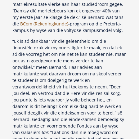
matriekresultate vlerke aan haar studiedroom gegee.
“Danksy dié merietebeurs kon ek ongeveer 40% van
my eerste jaar se klasgelde dek,” sê Bernard wat tans
die
BCom (Rekeningkunde)
-program op die Pretoria-
kampus by wyse van die voltydse kampusmodel volg.
“Ek is só dankbaar vir die geleentheid om die
finansiële druk vir my ouers ligter te maak, en dat ek
só die voorreg het om nie net te kan studeer nie, maar
ook as ŉ goedgevormde mens verder te kan
ontwikkel,” meen Bernard. Haar advies aan
matrikulante wat daarvan droom om ná skool verder
te studeer is om doelgerig te werk en
verantwoordelikheid vir hul toekoms te neem. “Doen
jou deel, en vertrou dat die Here vir die res sal sorg.
Jou punte is iets waaroor jy volle beheer het, en
daarom is dit belangrik om elke dag hard te werk en
jouself deeglik vir die eindeksamen voor te berei,” sê
Bernard. Gedagtig aan die eindeksamen bemoedig sy
matrikulante en voornemende Fonties aan by wyse
van Galasiërs 6:9: “Laat ons dan nie moeg word om
goed te doen nie, want op die regte tyd sal ons oes as