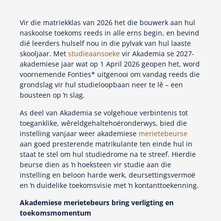
Vir die matriekklas van 2026 het die bouwerk aan hul
naskoolse toekoms reeds in alle erns begin, en bevind
dié leerders hulself nou in die pylvak van hul laaste
skooljaar. Met
studieaansoeke
vir Akademia se 2027-
akademiese jaar wat op 1 April 2026 geopen het, word
voornemende Fonties* uitgenooi om vandag reeds die
grondslag vir hul studieloopbaan neer te lê – een
bousteen op ŉ slag.
As deel van Akademia se volgehoue verbintenis tot
toeganklike, wêreldgehaltehoëronderwys, bied die
instelling vanjaar weer akademiese
merietebeurse
aan goed presterende matrikulante ten einde hul in
staat te stel om hul studiedrome na te streef. Hierdie
beurse dien as ŉ hoeksteen vir studie aan die
instelling en beloon harde werk, deursettingsvermoë
en ŉ duidelike toekomsvisie met ŉ kontanttoekenning.
Akademiese merietebeurs bring verligting en
toekomsmomentum