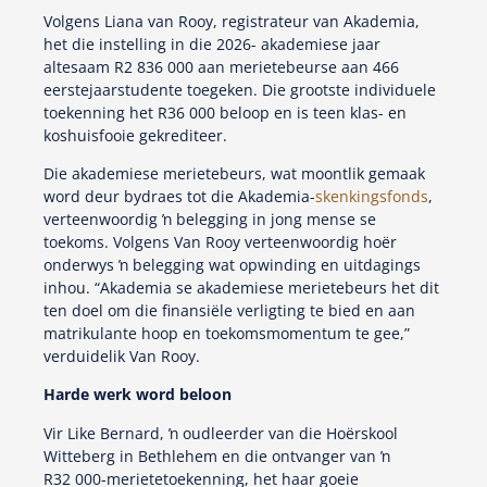
Volgens Liana van Rooy, registrateur van Akademia,
het die instelling in die 2026- akademiese jaar
altesaam R2 836 000 aan merietebeurse aan 466
eerstejaarstudente toegeken. Die grootste individuele
toekenning het R36 000 beloop en is teen klas- en
koshuisfooie gekrediteer.
Die akademiese merietebeurs, wat moontlik gemaak
word deur bydraes tot die Akademia-
skenkingsfonds
,
verteenwoordig ŉ belegging in jong mense se
toekoms. Volgens Van Rooy verteenwoordig hoër
onderwys ŉ belegging wat opwinding en uitdagings
inhou. “Akademia se akademiese merietebeurs het dit
ten doel om die finansiële verligting te bied en aan
matrikulante hoop en toekomsmomentum te gee,”
verduidelik Van Rooy.
Harde werk word beloon
Vir Like Bernard, ŉ oudleerder van die Hoërskool
Witteberg in Bethlehem en die ontvanger van ŉ
R32 000-merietetoekenning, het haar goeie