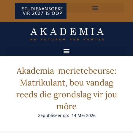
STUDIEAANSOEKE
VIR 2027 IS OOP
NP VAN WYK LOUW-SENTRUM
Akademia-merietebeurse:
Matrikulant, bou vandag
reeds die grondslag vir jou
môre
Gepubliseer op: 14 Mei 2026