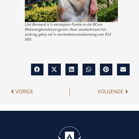
Liké Bernard is ŉ eerstejaar-Fontie in die BCom
(Rekeningkunde)-program. Haar studiedroom het
stukrag gekry ná ŉ merietebeurstoekenning van R32
000.
VORIGE
VOLGENDE