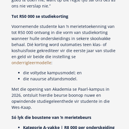
ons nie verslap nie.”
Tot R50 000 se studiekorting
Voornemende studente kan ŉ merietetoekenning van
tot R50 000 ontvang in die vorm van studiekorting
wanneer hulle onderskeidings in sekere skoolvakke
behaal. Dié korting word outomaties teen klas- of
koshuisfooie gekrediteer vir die eerste jaar van studie
en geld vir beide die instelling se
onderrigleermodelle
:
die voltydse kampusmodel; en
die nauurse afstandsmodel.
Met die opening van Akademia se Paarl-kampus in
2026, ontsluit hierdie beurse boonop nuwe en
opwindende studiegeleenthede vir studente in die
Wes-Kaap.
Só lyk die boustene van ŉ merietebeurs
Kategorie A-vakke | R8 000 per onderskeiding