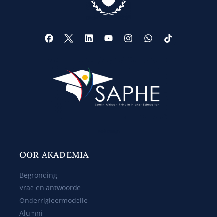
Web Design
OOR AKADEMIA
Begronding
Vrae en antwoorde
Onderrigleermodelle
Alumni