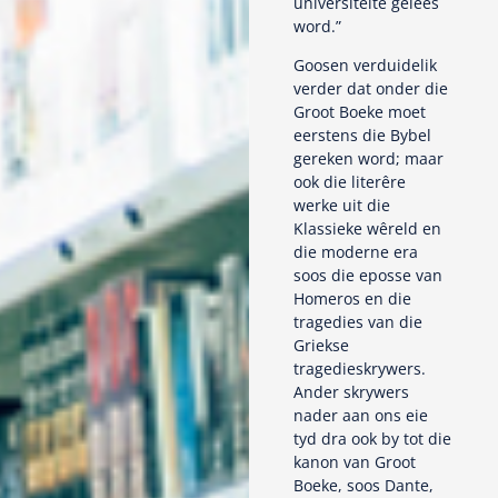
universiteite gelees
word.”
Goosen verduidelik
verder dat onder die
Groot Boeke moet
eerstens die Bybel
gereken word; maar
ook die literêre
werke uit die
Klassieke wêreld en
die moderne era
soos die eposse van
Homeros en die
tragedies van die
Griekse
tragedieskrywers.
Ander skrywers
nader aan ons eie
tyd dra ook by tot die
kanon van Groot
Boeke, soos Dante,