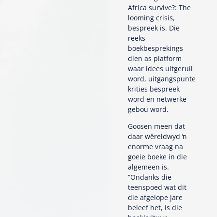
Africa survive?: The
looming crisis,
bespreek is. Die
reeks
boekbesprekings
dien as platform
waar idees uitgeruil
word, uitgangspunte
krities bespreek
word en netwerke
gebou word.
Goosen meen dat
daar wêreldwyd ŉ
enorme vraag na
goeie boeke in die
algemeen is.
“Ondanks die
teenspoed wat dit
die afgelope jare
beleef het, is die