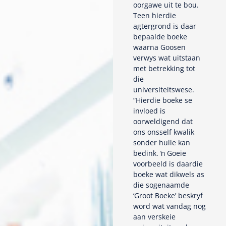
oorgawe uit te bou.
Teen hierdie
agtergrond is daar
bepaalde boeke
waarna Goosen
verwys wat uitstaan
met betrekking tot
die
universiteitswese.
“Hierdie boeke se
invloed is
oorweldigend dat
ons onsself kwalik
sonder hulle kan
bedink. ŉ Goeie
voorbeeld is daardie
boeke wat dikwels as
die sogenaamde
‘Groot Boeke’ beskryf
word wat vandag nog
aan verskeie