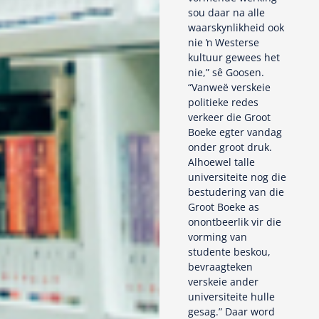
sou daar na alle
waarskynlikheid ook
nie ŉ Westerse
kultuur gewees het
nie,” sê Goosen.
“Vanweë verskeie
politieke redes
verkeer die Groot
Boeke egter vandag
onder groot druk.
Alhoewel talle
universiteite nog die
bestudering van die
Groot Boeke as
onontbeerlik vir die
vorming van
studente beskou,
bevraagteken
verskeie ander
universiteite hulle
gesag.” Daar word