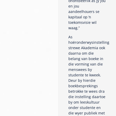
onontbeerlik as jy jou
en jou
aandeelhouers se
kapitaal op ŉ
toekomsvisie wil
waag.”
As
hoëronderwysinstelling
strewe Akademia ook
daarna om die
belang van boeke in
die vorming van die
menswees by
studente te kweek.
Deur by hierdie
boekbesprekings
betrokke te wees dra
die instelling daartoe
by om leeskultuur
onder studente en
die wyer publiek met