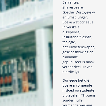
Cervantes,
Shakespeare,
Goethe, Dostoyevsky
en Ernst Jünger.
Boeke wat oor eeue
in verskeie
dissiplines,
insluitend filosofie,
teologie,
natuurwetenskappe,
geskiedskrywing en
ekonomie
gepubliseer is maak
verder deel uit van
hierdie lys.
Oor eeue het dié
boeke ŉ vormende
invloed op studente
uitgeoefen. “Trouens,
sonder hulle
vormende werking