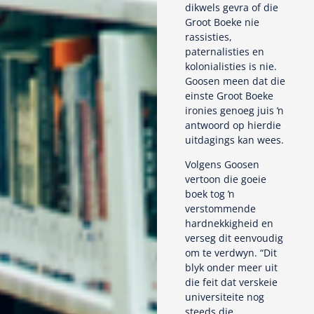
dikwels gevra of die
Groot Boeke nie
rassisties,
paternalisties en
kolonialisties is nie.
Goosen meen dat die
einste Groot Boeke
ironies genoeg juis ŉ
antwoord op hierdie
uitdagings kan wees.
Volgens Goosen
vertoon die goeie
boek tog ŉ
verstommende
hardnekkigheid en
verseg dit eenvoudig
om te verdwyn. “Dit
blyk onder meer uit
die feit dat verskeie
universiteite nog
steeds die