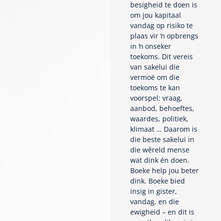
besigheid te doen is
om jou kapitaal
vandag op risiko te
plaas vir ŉ opbrengs
in ŉ onseker
toekoms. Dit vereis
van sakelui die
vermoë om die
toekoms te kan
voorspel: vraag,
aanbod, behoeftes,
waardes, politiek,
klimaat … Daarom is
die beste sakelui in
die wêreld mense
wat dink én doen.
Boeke help jou beter
dink. Boeke bied
insig in gister,
vandag, en die
ewigheid – en dit is