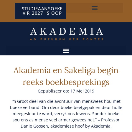
STUDIEAANSOEKE
VIR 2027 IS OOP
NP VAN WYK LOUW-SENTRUM
Akademia en Sakeliga begin
reeks boekbesprekings
Gepubliseer op: 17 Mei 2019
“ŉ Groot deel van die avontuur van menswees hou met
boeke verband. Om deur boeke beetgepak en deur hulle
meegesleur te word, verryk ons lewens. Sonder boeke
sou ons as mense veel armer gewees het.” – Professor
Danie Goosen, akademiese hoof by Akademia.