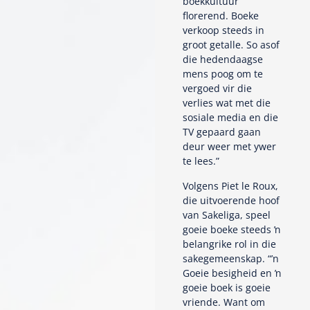
boekkultuur
florerend. Boeke
verkoop steeds in
groot getalle. So asof
die hedendaagse
mens poog om te
vergoed vir die
verlies wat met die
sosiale media en die
TV gepaard gaan
deur weer met ywer
te lees.”
Volgens Piet le Roux,
die uitvoerende hoof
van Sakeliga, speel
goeie boeke steeds ŉ
belangrike rol in die
sakegemeenskap. “’n
Goeie besigheid en ŉ
goeie boek is goeie
vriende. Want om