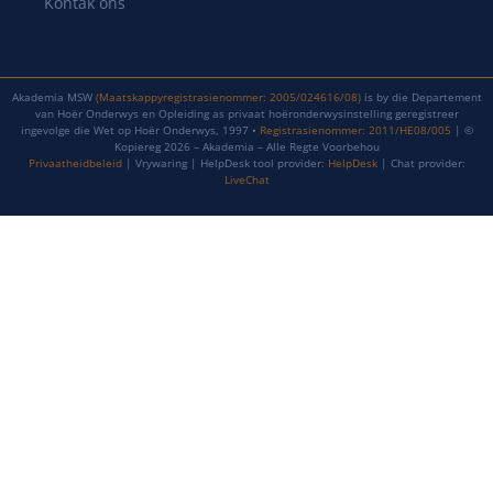
Kontak ons
Akademia MSW
(Maatskappyregistrasienommer: 2005/024616/08)
is by die Departement
van Hoër Onderwys en Opleiding as privaat hoëronderwysinstelling geregistreer
ingevolge die Wet op Hoër Onderwys, 1997 •
Registrasienommer: 2011/HE08/005
| ©
Kopiereg 2026 – Akademia – Alle Regte Voorbehou
Privaatheidbeleid
| Vrywaring | HelpDesk tool provider:
HelpDesk
| Chat provider:
LiveChat