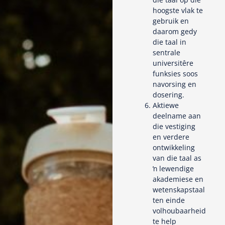
hoogste vlak te
gebruik en
daarom gedy
die taal in
sentrale
universitêre
funksies soos
navorsing en
dosering.
Aktiewe
deelname aan
die vestiging
en verdere
ontwikkeling
van die taal as
ŉ lewendige
akademiese en
wetenskapstaal
ten einde
volhoubaarheid
te help