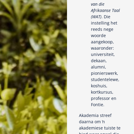
van die
Afrikaanse Taal
(WAT)
. Die
instelling het
reeds nege
woorde
aangekoop,
waaronder:
universiteit,
dekaan,
alumni,
pionierswerk,
studentelewe,
koshuis,
kortkursus,
professor en
Fontie.
Akademia streef
daarna om ŉ
akademiese tuiste te