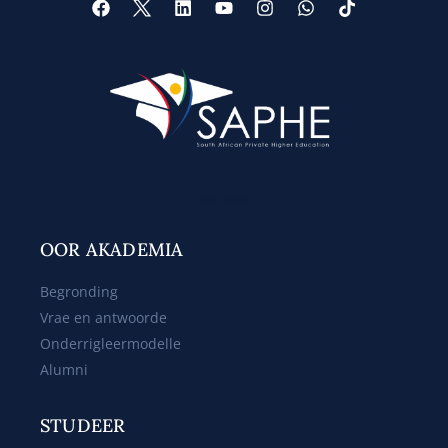
Web Design
OOR AKADEMIA
Begronding
Vrae en antwoorde
Onderrigleermodelle
Alumni
STUDEER