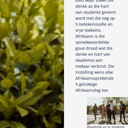
bied waar sowel die
denke as die hart
van studente gevorm
word met die oog op
ŉ betekenisvolle en
vrye toekoms.
Afrikaans is die
spreekwoordelike
goue draad wat die
denke en hart van
Akademia aan
mekaar verbind. Die
instelling wens elke
Afrikaanssprekende
ŉ gelukkige
Afrikaansdag toe.
Akademia en sy studente