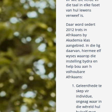
die taal in elke faset
van hul lewens
verweef is.
Daar word sedert
2012 trots in
Afrikaans by
Akademia klas
aangebied. In die lig
daarvan, hiermee elf
wyses waarop die
instelling bydra en
help bou aan ŉ
volhoubare
Afrikaans:
Geleenthede te
skep vir
individue,
ongeag waar in
die wêreld hul
hulself mag