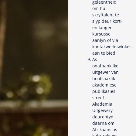
geleentheid
om hul
skryftalent te
slyp deur kort-
en langer
kursusse
aanlyn of via
kontakwerkswinkels
aan te bied.
As
onafhanklike
uitgewer van
hoofsaaklik
akademiese
publikasies,
streef
Akademia
Uitgewery
deurentyd
daarna om
Afrikaans as
kulturele en