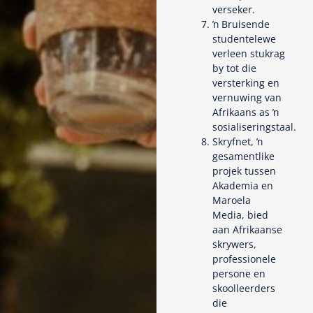
verseker.
ŉ Bruisende
studentelewe
verleen stukrag
by tot die
versterking en
vernuwing van
Afrikaans as ŉ
sosialiseringstaal.
Skryfnet, ŉ
gesamentlike
projek tussen
Akademia en
Maroela
Media, bied
aan Afrikaanse
skrywers,
professionele
persone en
skoolleerders
die