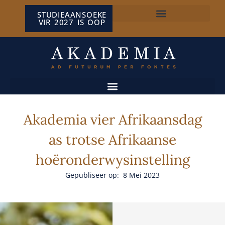
STUDIEAANSOEKE
VIR 2027 IS OOP
NP VAN WYK LOUW-SENTRUM
Akademia vier Afrikaansdag
as trotse Afrikaanse
hoëronderwysinstelling
Gepubliseer op: 8 Mei 2023