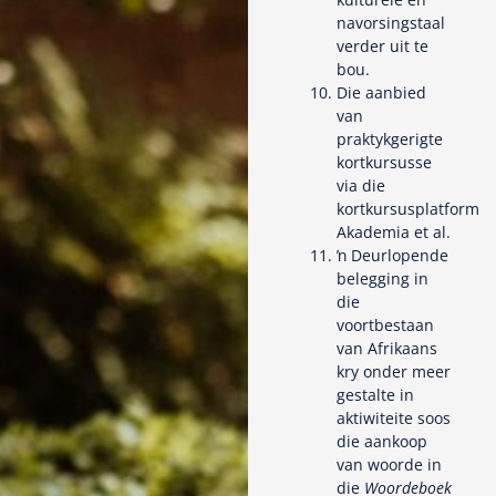
navorsingstaal
verder uit te
bou.
Die aanbied
van
praktykgerigte
kortkursusse
via die
kortkursusplatform
Akademia et al.
ŉ Deurlopende
belegging in
die
voortbestaan
van Afrikaans
kry onder meer
gestalte in
aktiwiteite soos
die aankoop
van woorde in
die
Woordeboek