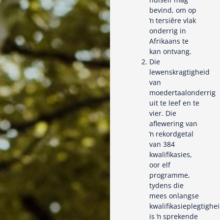
bevind, om op
ŉ tersiêre vlak
onderrig in
Afrikaans te
kan ontvang.
Die
lewenskragtigheid
van
moedertaalonderrig
uit te leef en te
vier. Die
aflewering van
ŉ rekordgetal
van 384
kwalifikasies,
oor elf
programme,
tydens die
mees onlangse
kwalifikasieplegtighe
is ŉ sprekende