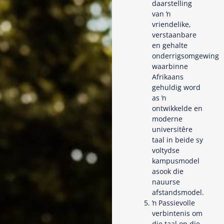
daarstelling
van ŉ
vriendelike,
verstaanbare
en gehalte
onderrigsomgewing
waarbinne
Afrikaans
gehuldig word
as ŉ
ontwikkelde en
moderne
universitêre
taal in beide sy
voltydse
kampusmodel
asook die
nauurse
afstandsmodel.
ŉ Passievolle
verbintenis om
die taal op die