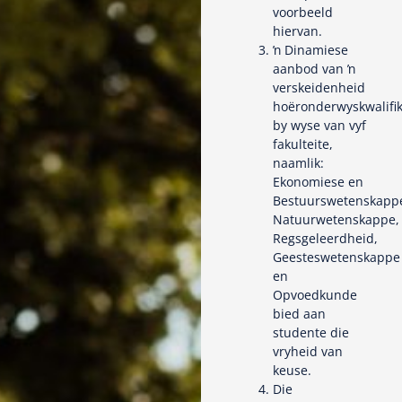
voorbeeld
hiervan.
ŉ Dinamiese
aanbod van ŉ
verskeidenheid
hoëronderwyskwalifik
by wyse van vyf
fakulteite,
naamlik:
Ekonomiese en
Bestuurswetenskapp
Natuurwetenskappe,
Regsgeleerdheid,
Geesteswetenskappe
en
Opvoedkunde
bied aan
studente die
vryheid van
keuse.
Die