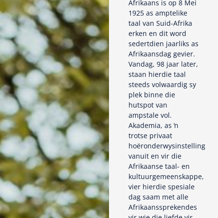
Afrikaans is op 8 Mei
1925 as amptelike
taal van Suid-Afrika
erken en dit word
sedertdien jaarliks as
Afrikaansdag gevier.
Vandag, 98 jaar later,
staan hierdie taal
steeds volwaardig sy
plek binne die
hutspot van
ampstale vol.
Akademia, as ŉ
trotse privaat
hoëronderwysinstelling
vanuit en vir die
Afrikaanse taal- en
kultuurgemeenskappe,
vier hierdie spesiale
dag saam met alle
Afrikaanssprekendes
vir wie die liefde vir