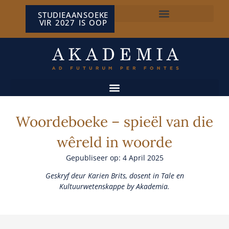
STUDIEAANSOEKE
VIR 2027 IS OOP
NP VAN WYK LOUW-SENTRUM
Woordeboeke – spieël van die
wêreld in woorde
Gepubliseer op: 4 April 2025
Geskryf deur Karien Brits, dosent in Tale en
Kultuurwetenskappe by Akademia.