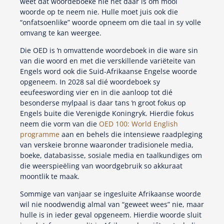
weet dat woordeboeke nie net daar is om mooi
woorde op te neem nie. Hulle moet juis ook die
“onfatsoenlike” woorde opneem om die taal in sy volle
omvang te kan weergee.
Die OED is ŉ omvattende woordeboek in die ware sin
van die woord en met die verskillende variëteite van
Engels word ook die Suid-Afrikaanse Engelse woorde
opgeneem. In 2028 sal dié woordeboek sy
eeufeeswording vier en in die aanloop tot dié
besonderse mylpaal is daar tans ŉ groot fokus op
Engels buite die Verenigde Koningryk. Hierdie fokus
neem die vorm van die
OED 100: World English
programme
aan en behels die intensiewe raadpleging
van verskeie bronne waaronder tradisionele media,
boeke, databasisse, sosiale media en taalkundiges om
die weerspieëling van woordgebruik so akkuraat
moontlik te maak.
Sommige van vanjaar se ingesluite Afrikaanse woorde
wil nie noodwendig almal van “geweet wees” nie, maar
hulle is in ieder geval opgeneem. Hierdie woorde sluit