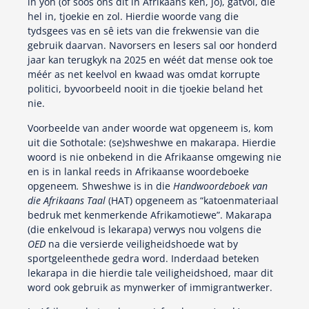
in yoh (of soos ons dit in Afrikaans ken, jô), gatvol, die
hel in, tjoekie en zol. Hierdie woorde vang die
tydsgees vas en sê iets van die frekwensie van die
gebruik daarvan. Navorsers en lesers sal oor honderd
jaar kan terugkyk na 2025 en wéét dat mense ook toe
méér as net keelvol en kwaad was omdat korrupte
politici, byvoorbeeld nooit in die tjoekie beland het
nie.
Voorbeelde van ander woorde wat opgeneem is, kom
uit die Sothotale: (se)shweshwe en makarapa. Hierdie
woord is nie onbekend in die Afrikaanse omgewing nie
en is in lankal reeds in Afrikaanse woordeboeke
opgeneem
.
Shweshwe is in die
Handwoordeboek van
die Afrikaans Taal
(HAT) opgeneem as “katoenmateriaal
bedruk met kenmerkende Afrikamotiewe”. Makarapa
(die enkelvoud is lekarapa) verwys nou volgens die
OED
na die versierde veiligheidshoede wat by
sportgeleenthede gedra word. Inderdaad beteken
lekarapa in die hierdie tale veiligheidshoed, maar dit
word ook gebruik as mynwerker of immigrantwerker.