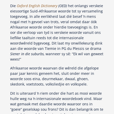
Die
Oxford English Dictionary
(OED)
het onlangs verskeie
eiesoortige Suid-Afrikaanse woorde tot sy versameling
toegevoeg. In alle eerlikheid laat dié besef ŉ mens
nogal met ŉ gevoel van trots, veral omdat daar óók
Afrikaanse woorde onder hierdie toevoegings is. En
oor die verloop van tyd is verskeie woorde vanuit ons
lieflike taaltuin reeds tot die internasionale
woordwêreld bygevoeg. Dit laat my onwillekeurig dink
aan die woorde van Tiemie in PG du Plessis se drama
Siener in die suburbs,
wanneer sy sê
:
“Ek wil van geweet
wees!”
Afrikaanse woorde waarvan die wêreld die afgelope
paar jaar kennis geneem het, sluit onder meer in
woorde soos eina, deurmekaar, dwaal, ghoen,
skedonk, voetstoots, volksliedjie en volkspele.
Dit is uiteraard ŉ riem onder die hart as mooi woorde
hulle weg na ŉ internasionale woordeboek vind. Maar
wat gemaak met daardie woorde waaroor ons in
“goeie” geselskap sou frons? Dit is dan belangrik om te