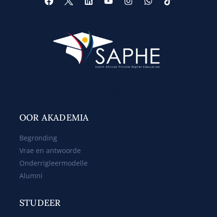
Web Design
OOR AKADEMIA
Begronding
Vrae en antwoorde
Onderrigleermodelle
Alumni
STUDEER