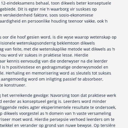
 12-eindeksamens behaal, toon dikwels beter konseptuele
ebiede. Dit is egter nie ŉ waarborg vir suskses op
 ŉ verskeidenheid faktore, soos sosio-ekonomiese
lvaardigheid en persoonlike houding teenoor vakke, ook ŉ
ls oor die hoof gesien word, is die wyse waarop wetenskap op
disionele wetenskapsonderrig beklemtoon dikwels
g van feite, met die wetenskaplike metode wat dikwels as ŉ
hou word vir sukses in praktiese lesse. Hierdie
aar kennis eenvoudig van die onderwyser na die leerder
l is ŉ positivistiese en gedragsmatige onderwysmodel en
ole. Herhaling en memorisering word as sleutels tot sukses
 aangemoedig word om inligting passief te absorbeer,
te konstrueer.
g het verreikende gevolge: Navorsing toon dat praktiese werk
nd eerder as konseptueel gerig is. Leerders word minder
iggende redes agter eksperimentele resultate te ondersoek,
p dikwels voorgestel as ŉ domein van ŉ vaste versameling
riseer moet word. Hierdie persepsie verhoed leerders om te
twikkel en verander op grond van nuwe bewyse. Op tersiêre