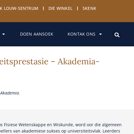
YK LOUW-SENTRUM
DIE WINKEL
SKENK
DOEN AANSOEK
KONTAK ONS
eitsprestasie – Akademia-
 Akademia.
oos Fisiese Wetenskappe en Wiskunde, word oor die algemeen
ellers van akademiese sukses op universiteitsvlak. Leerders