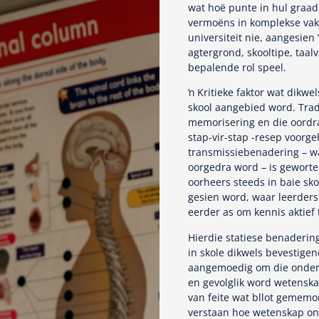
wat hoë punte in hul graad
vermoëns in komplekse vakg
universiteit nie, aangesien
agtergrond, skooltipe, taa
bepalende rol speel.
ŉ Kritieke faktor wat dikwe
skool aangebied word. Tra
memorisering en die oordra
stap-vir-stap -resep voorge
transmissiebenadering – w
oorgedra word – is geworte
oorheers steeds in baie sk
gesien word, waar leerders
eerder as om kennis aktief 
Hierdie statiese benaderin
in skole dikwels bevestige
aangemoedig om die onderl
en gevolglik word wetenska
van feite wat bllot gememo
verstaan hoe wetenskap on