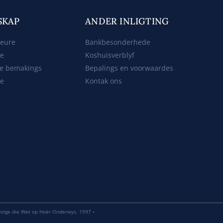
SKAP
ANDER INLIGTING
beure
Bankbesonderhede
ke
Koshuisverblyf
e bemakings
Bepalings en voorwaardes
te
Kontak ons
volge die Wet op Hoër Onderwys, 1997 •