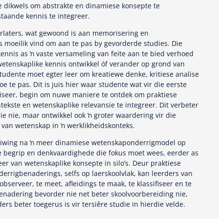
te dikwels om abstrakte en dinamiese konsepte te
taande kennis te integreer.
verlaters, wat gewoond is aan memorisering en
 moeilik vind om aan te pas by gevorderde studies. Die
ennis as ŉ vaste versameling van feite aan te bied verhoed
wetenskaplike kennis ontwikkel óf verander op grond van
tudente moet egter leer om kreatiewe denke, kritiese analise
e te pas. Dit is juis hier waar studente wat vir die eerste
iseer, begin om nuwe maniere te ontdek om praktiese
tekste en wetenskaplike relevansie te integreer. Dit verbeter
e nie, maar ontwikkel ook ŉ groter waardering vir die
t van wetenskap in ŉ werklikheidskonteks.
skuiwing na ŉ meer dinamiese wetenskaponderrigmodel op
e begrip en denkvaardighede die fokus moet wees, eerder as
leer van wetenskaplike konsepte in silo’s. Deur praktiese
derrigbenaderings, selfs op laerskoolvlak, kan leerders van
bserveer, te meet, afleidings te maak, te klassifiseer en te
benadering bevorder nie net beter skoolvoorbereiding nie,
rs beter toegerus is vir tersiêre studie in hierdie velde.