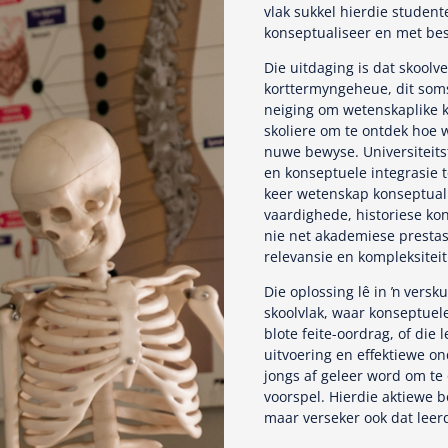
vlak sukkel hierdie studen
konseptualiseer en met bes
Die uitdaging is dat skool
korttermyngeheue, dit soms
neiging om wetenskaplike k
skoliere om te ontdek hoe 
nuwe bewyse. Universiteits
en konseptuele integrasie to
keer wetenskap konseptual
vaardighede, historiese kon
nie net akademiese prestasi
relevansie en kompleksitei
Die oplossing lê in ŉ ver
skoolvlak, waar konseptuel
blote feite-oordrag, of die 
uitvoering en effektiewe on
jongs af geleer word om te o
voorspel. Hierdie aktiewe 
maar verseker ook dat leerde