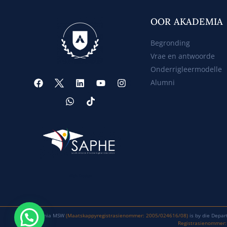
OOR AKADEMIA
Begronding
Vrae en antwoorde
Onderrigleermodelle
Alumni
Web Design
Akademia MSW
(Maatskappyregistrasienommer: 2005/024616/08)
is by die Depar
Registrasienommer