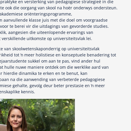
raktyke en versterking van pedagogiese strategieë in die
ite ook die oorgang van skool na hoër onderwys ondersteun.
s akademiese oriënteringsprogramme,
 aanvullende klasse juis met die doel om voorgraadse
oor te berei vir die uitdagings van gevorderde studies.
klik, aangesien die uiteenlopende ervarings van
verskillende uitkomste op universiteitsvlak lei.
e van skoolwetenskaponderrig op universiteitsvlak
ikheid tot ŉ meer holistiese en konseptuele benadering tot
ejaarstudente sukkel om aan te pas, vind ander hul
at hulle nuwe maniere ontdek om die werklike aard van
r hierdie dinamika te erken en te benut, kan
 baan na die aanwending van verbeterde pedagogiese
miese gehalte, gevolg deur beter prestasie en ŉ meer
enskaplike kennis.