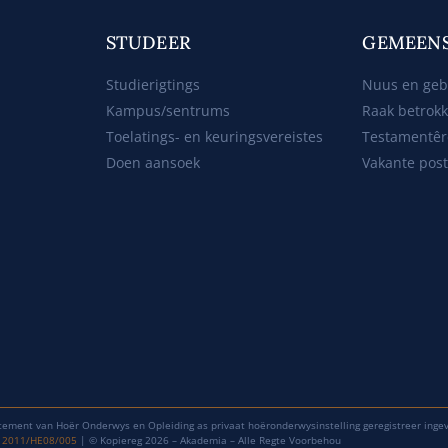
STUDEER
GEMEEN
Studierigtings
Nuus en ge
Kampus/sentrums
Raak betrok
Toelatings- en keuringsvereistes
Testamentêr
Doen aansoek
Vakante pos
tement van Hoër Onderwys en Opleiding as privaat hoëronderwysinstelling geregistreer inge
: 2011/HE08/005
| © Kopiereg 2026 – Akademia – Alle Regte Voorbehou