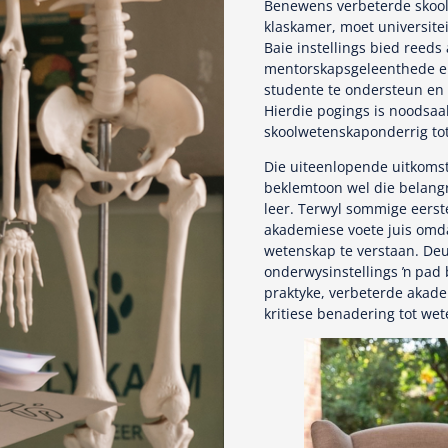
Benewens verbeterde skoolp
klaskamer, moet universite
Baie instellings bied reed
mentorskapsgeleenthede en
studente te ondersteun en v
Hierdie pogings is noodsaa
skoolwetenskaponderrig tot 
Die uiteenlopende uitkomst
beklemtoon wel die belangr
leer. Terwyl sommige eerst
akademiese voete juis omd
wetenskap te verstaan. Deu
onderwysinstellings ŉ pad
praktyke, verbeterde akade
kritiese benadering tot wet