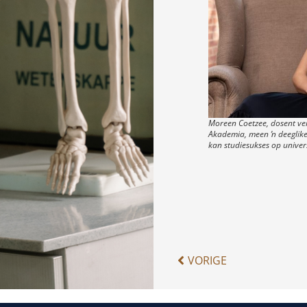
Moreen Coetzee, dosent ve
Akademia, meen ŉ deeglike
kan studiesukses op universi
VORIGE