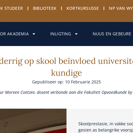
EK STUDEER
BIBLIOTEEK
KORTKURSUSSE
NP VAN W
OR AKADEMIA
INLIGTING
NUUS EN GEBEURE
rrig op skool beïnvloed universit
kundige
Gepubliseer op: 10 Februarie 2025
eur Moreen Coetzee, dosent verbonde aan die Fakulteit Opvoedkunde by
Skoolprestasie, in vakke s
gesien as belangrike voorsp