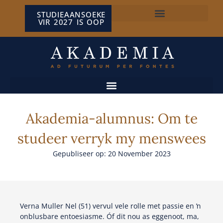
STUDIEAANSOEKE
VIR 2027 IS OOP
NP VAN WYK LOUW-SENTRUM
Akademia-alumnus: Om te
studeer verryk my menswees
Gepubliseer op: 20 November 2023
Verna Muller Nel (51) vervul vele rolle met passie en ŉ
onblusbare entoesiasme. Óf dit nou as eggenoot, ma,