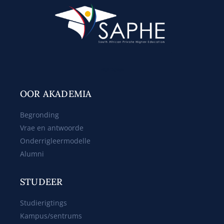
Web Design
OOR AKADEMIA
Begronding
Vrae en antwoorde
Onderrigleermodelle
Alumni
STUDEER
Studierigtings
Kampus/sentrums