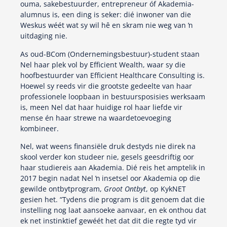
ouma, sakebestuurder, entrepreneur óf Akademia-
alumnus is, een ding is seker: dié inwoner van die
Weskus wéét wat sy wil hê en skram nie weg van ŉ
uitdaging nie.
As oud-BCom (Ondernemingsbestuur)-student staan
Nel haar plek vol by Efficient Wealth, waar sy die
hoofbestuurder van Efficient Healthcare Consulting is.
Hoewel sy reeds vir die grootste gedeelte van haar
professionele loopbaan in bestuursposisies werksaam
is, meen Nel dat haar huidige rol haar liefde vir
mense én haar strewe na waardetoevoeging
kombineer.
Nel, wat weens finansiële druk destyds nie direk na
skool verder kon studeer nie, gesels geesdriftig oor
haar studiereis aan Akademia. Dié reis het amptelik in
2017 begin nadat Nel ŉ insetsel oor Akademia op die
gewilde ontbytprogram,
Groot Ontbyt
, op KykNET
gesien het. “Tydens die program is dit genoem dat die
instelling nog laat aansoeke aanvaar, en ek onthou dat
ek net instinktief gewéét het dat dit die regte tyd vir