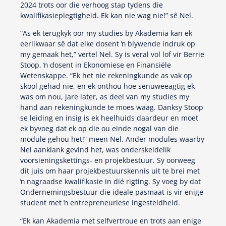
2024 trots oor die verhoog stap tydens die
kwalifikasieplegtigheid. Ek kan nie wag nie!” sê Nel.
“As ek terugkyk oor my studies by Akademia kan ek
eerlikwaar sê dat elke dosent ŉ blywende indruk op
my gemaak het,” vertel Nel. Sy is veral vol lof vir Berrie
Stoop, ŉ dosent in Ekonomiese en Finansiële
Wetenskappe. “Ek het nie rekeningkunde as vak op
skool gehad nie, en ek onthou hoe senuweeagtig ek
was om nou, jare later, as deel van my studies my
hand aan rekeningkunde te moes waag. Danksy Stoop
se leiding en insig is ek heelhuids daardeur en moet
ek byvoeg dat ek op die ou einde nogal van die
module gehou het!” meen Nel. Ander modules waarby
Nel aanklank gevind het, was onderskeidelik
voorsieningskettings- en projekbestuur. Sy oorweeg
dit juis om haar projekbestuurskennis uit te brei met
ŉ nagraadse kwalifikasie in dié rigting. Sy voeg by dat
Ondernemingsbestuur die ideale pasmaat is vir enige
student met ŉ entrepreneuriese ingesteldheid.
“Ek kan Akademia met selfvertroue en trots aan enige