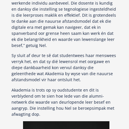
werkende individu aanbeveel. Die dosente is kundig
en danksy die instelling se tegnologiese ingesteldheid
is die leerproses maklik en effektief. Dit is grotendeels
te danke aan die nauurse afstandsmodel dat ek die
digitale era met gemak kan navigeer, dat ek in
spanverband oor grense heen saam kan werk én dat
ek die belangrikheid en waarde van lewenslange leer
besef,” getuig Nel.
Sy sluit af deur te sê dat studentwees haar menswees
verryk het, en dat sy dié lewensrol met oorgawe en
diepe dankbaarheid kon vervul danksy die
geleenthede wat Akademia by wyse van die nauurse
afstandsmodel vir haar ontsluit het.
Akademia is trots op sy oudstudente en dit is
verblydend om te sien hoe lede van die alumni-
netwerk die waarde van deurlopende leer besef en
aangryp. Die instelling hou Nel se beroepsimpak met
afwagting dop.