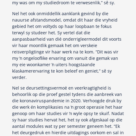
my was om my studiedroom te verwesenlik,” sê sy.
Nel het ook onmiddellik aanklank gevind by die
nauurse afstandsmodel, omdat dit haar die vryheid
gebied het om voltyds op haar loopbaan te fokus
terwyl sy studeer het. Sy vertel dat die
aanpasbaarheid van dié onderrigleermodel dit voorts
vir haar moontlik gemaak het om verskeie
reisverpligtinge vir haar werk na te kom. “Dit was vir
my ŉ ongelooflike ervaring om vanuit die gemak van
my eie woonkamer ŉ uiters hoogstaande
klaskamerervaring te kon beleef en geniet,” sê sy
verder.
Nel se deursettingsvermoë en veerkragtigheid is
behoorlik op die proef gestel tydens die aanbreek van
die koronaviruspandemie in 2020. Verhoogde druk by
die werk én komplikasies na ŉ groot operasie het haar
genoop om haar studies vir ŉ wyle opsy te skuif. Nadat
sy haar studies hervat het, het sy ook afgeskaal op die
aantal modules wat sy per semester geneem het. “Ek
het deurgedruk en hierdie uitdagings oorkom en sal in