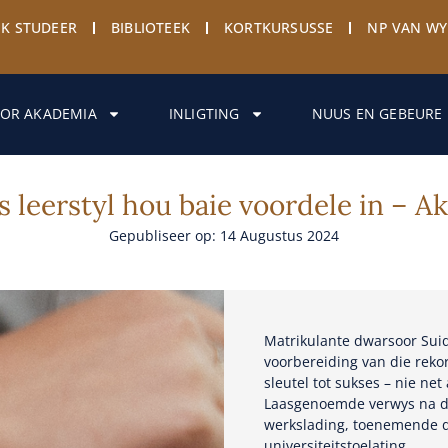
EK STUDEER
BIBLIOTEEK
KORTKURSUSSE
NP VAN W
OR AKADEMIA
INLIGTING
NUUS EN GEBEURE
s leerstyl hou baie voordele in – 
Gepubliseer op: 14 Augustus 2024
Matrikulante dwarsoor Suid
voorbereiding van die rek
sleutel tot sukses – nie n
Laasgenoemde verwys na di
werkslading, toenemende d
universiteitstoelating.