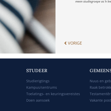
meen studiegroepe as ŉ lee
VORIGE
STUDEER
GEMEEN
Studierigtings
Nuus en ge
Kampus/sentrums
Raak betrok
Toelatings- en keuringsvereistes
Testamentêr
Doen aansoek
Vakante pos