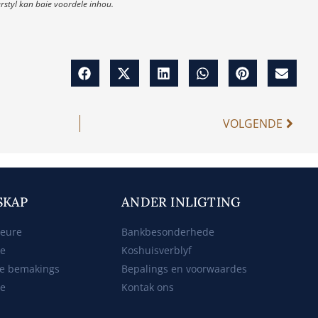
rstyl kan baie voordele inhou.
VOLGENDE
SKAP
ANDER INLIGTING
beure
Bankbesonderhede
ke
Koshuisverblyf
e bemakings
Bepalings en voorwaardes
te
Kontak ons