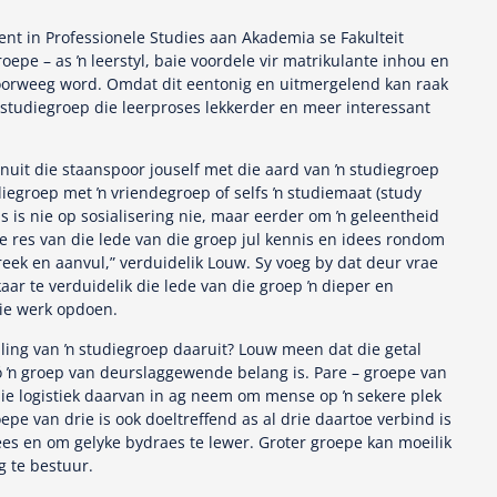
ent in Professionele Studies aan Akademia se Fakulteit
epe – as ŉ leerstyl, baie voordele vir matrikulante inhou en
l oorweeg word. Omdat dit eentonig en uitmergelend kan raak
 studiegroep die leerproses lekkerder en meer interessant
anuit die staanspoor jouself met die aard van ŉ studiegroep
diegroep met ŉ vriendegroep of selfs ŉ studiemaat (study
s is nie op sosialisering nie, maar eerder om ŉ geleentheid
e res van die lede van die groep jul kennis en idees rondom
eek en aanvul,” verduidelik Louw. Sy voeg by dat deur vrae
aar te verduidelik die lede van die groep ŉ dieper en
ie werk opdoen.
ling van ŉ studiegroep daaruit? Louw meen dat die getal
ó ŉ groep van deurslaggewende belang is. Pare – groepe van
 die logistiek daarvan in ag neem om mense op ŉ sekere plek
epe van drie is ook doeltreffend as al drie daartoe verbind is
es en om gelyke bydraes te lewer. Groter groepe kan moeilik
g te bestuur.