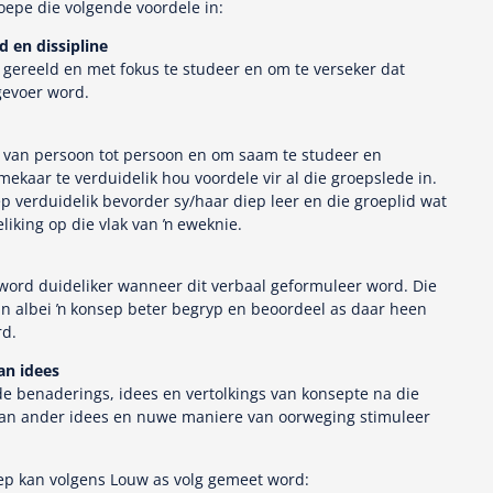
epe die volgende voordele in:
 en dissipline
ereeld en met fokus te studeer en om te verseker dat
gevoer word.
l van persoon tot persoon en om saam te studeer en
ekaar te verduidelik hou voordele vir al die groepslede in.
p verduidelik bevorder sy/haar diep leer en die groeplid wat
liking op die vlak van ŉ eweknie.
ord duideliker wanneer dit verbaal geformuleer word. Die
kan albei ŉ konsep beter begryp en beoordeel as daar heen
rd.
an idees
de benaderings, idees en vertolkings van konsepte na die
 aan ander idees en nuwe maniere van oorweging stimuleer
ep kan volgens Louw as volg gemeet word: