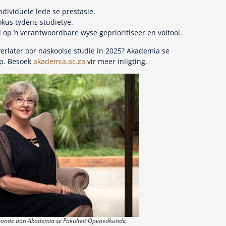
ndividuele lede se prestasie.
okus tydens studietye.
 op ŉ verantwoordbare wyse geprioritiseer en voltooi.
erlater oor naskoolse studie in 2025? Akademia se
op. Besoek
akademia.ac.za
vir meer inligting.
bonde aan Akademia se Fakulteit Opvoedkunde,