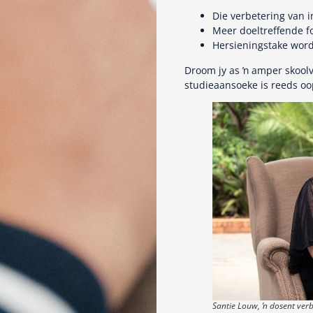
Die verbetering van i
Meer doeltreffende f
Hersieningstake word
Droom jy as ŉ amper skoolv
studieaansoeke is reeds o
Santie Louw, ŉ dosent ver