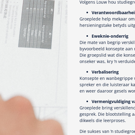
Volgens Louw hou studiegro
Verantwoordbaarheid
Groeplede help mekaar om g
hersieningstake betyds uit
Eweknie-onderrig
Die mate van begrip verski
byvoorbeeld konsepte aan m
Die groepslid wat die konse
onseker was, kry ŉ verduide
Verbalisering
Konsepte en wanbegrippe w
spreker en die luisteraar 
en weer daaroor gesels wo
Vermenigvuldiging v
Groeplede bring verskillen
gesprek. Die blootstelling
dikwels die leerproses.
Die sukses van ŉ studiegro