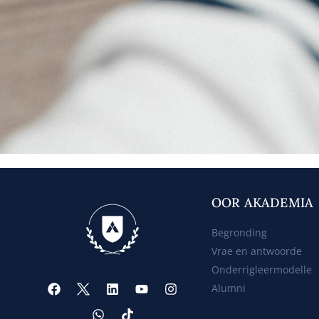
OOR AKADEMIA
Begronding
Vrae en antwoorde
Onderrigleermodelle
Alumni