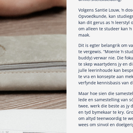
Volgens Santie Louw, ŉ dos
Opvoedkunde, kan studiegro
kan dit gerus as ŉ leersty
om alleen te studeer kan ŉ
maak.
Dit is egter belangrik om v
te vergewis. “Moenie ŉ stu
buddy) verwar nie. Die foku
te skep waartydens jy en di
julle leerinhoude kan bespr
te vra en konsepte aan mek
verfynde kennisbasis van d
Maar hoe sien die samestel
lede en samestelling van s
twee, werk die beste as jy
en tyd bymekaar te kry. Gro
om altyd teenwoordig te we
wees om sinvol en doelgeri