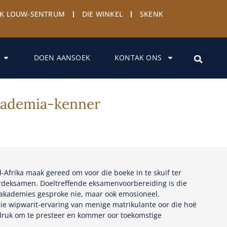
YK LOUW-SENTRUM
DIE WINKEL
SKENK
DOEN AANSOEK
KONTAK ONS
Akademia-kenner
-Afrika maak gereed om voor die boeke in te skuif ter
ordeksamen. Doeltreffende eksamenvoorbereiding is die
et akademies gesproke nie, maar ook emosioneel.
e wipwarit-ervaring van menige matrikulante oor die hoë
ruk om te presteer en kommer oor toekomstige