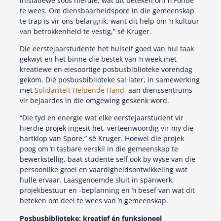
inisiatiewe soos hierdie, wat dit beteken om ŉ Fontie
te wees. Om diensbaarheidspore in die gemeenskap
te trap is vir ons belangrik, want dit help om ŉ kultuur
van betrokkenheid te vestig,” sê Kruger.
Die eerstejaarstudente het hulself goed van hul taak
gekwyt en het binne die bestek van ŉ week met
kreatiewe en eiesoortige posbusbiblioteke vorendag
gekom. Dié posbusbiblioteke sal later, in samewerking
met
Solidariteit Helpende Hand
, aan dienssentrums
vir bejaardes in die omgewing geskenk word.
“Die tyd en energie wat elke eerstejaarstudent vir
hierdie projek ingesit het, verteenwoordig vir my die
hartklop van Spore,” sê Kruger. Hoewel die projek
poog om ŉ tasbare verskil in die gemeenskap te
bewerkstellig, baat studente self ook by wyse van die
persoonlike groei en vaardigheidsontwikkeling wat
hulle ervaar. Laasgenoemde sluit in spanwerk,
projekbestuur en -beplanning en ŉ besef van wat dit
beteken om deel te wees van ŉ gemeenskap.
Posbusbiblioteke: kreatief én funksioneel