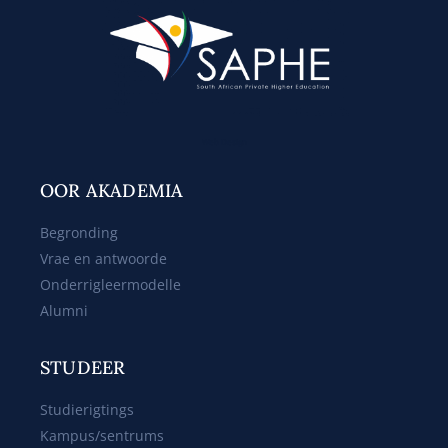
Web Design
OOR AKADEMIA
Begronding
Vrae en antwoorde
Onderrigleermodelle
Alumni
STUDEER
Studierigtings
Kampus/sentrums