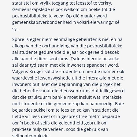
staat stel om vrylik toegang tot leesstof te verkry.
Gemeenskapslede is ook welkom om boeke tot die
posbusbiblioteke te voeg. Op dié manier word
gemeenskapsverbondenheid ŉ volsirkelervaring,” sê
sy.
Spore is egter nie ŉ eenmalige gebeurtenis nie, en ná
afloop van die oorhandiging van die posbusbiblioteke
sal studente gedurende die jaar ook gereeld besoek
aflê aan die dienssentrums. Tydens hierdie besoeke
sal daar tyd saam met die inwoners spandeer word.
Volgens Kruger sal die studente op hierdie manier ook
waardevolle lewenswyshede uit die interaksie met die
inwoners put. Met die beplanning van die projek het
die behoefte vanaf die dienssentrums duidelik geword
dat die struktuur ŉ bankie moet insluit wat interaksie
met studente of die gemeenskap kan aanmoedig. Baie
bejaardes sukkel om te lees en so kan ŉ student die
liefde vir lees deel of in gesprek tree met ŉ bejaarde
oor ŉ boek of selfs die geleentheid gebruik om
praktiese hulp te verleen, soos die gebruik van
selfoontegnologie.