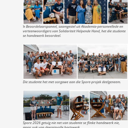
ŉ Beoordelaarspaneel, saamgestel uit Akademia-personeellede en
verteenwoordigers van Solidariteit Helpende Hand, het die studente
se handewerk beoordeel.
Die studente het met oorgawe aan die Spore-projek deelgeneem.
Spore 2026 getuig nie net van studente se flinke handewerk nie,
maar ook van deernisvolle hartswerk.