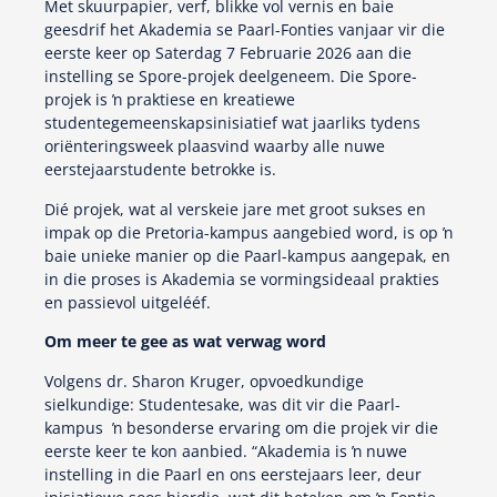
Met skuurpapier, verf, blikke vol vernis en baie
geesdrif het Akademia se Paarl-Fonties vanjaar vir die
eerste keer op Saterdag 7 Februarie 2026 aan die
instelling se Spore-projek deelgeneem. Die Spore-
projek is ŉ praktiese en kreatiewe
studentegemeenskapsinisiatief wat jaarliks tydens
oriënteringsweek plaasvind waarby alle nuwe
eerstejaarstudente betrokke is.
Dié projek, wat al verskeie jare met groot sukses en
impak op die Pretoria-kampus aangebied word, is op ŉ
baie unieke manier op die Paarl-kampus aangepak, en
in die proses is Akademia se vormingsideaal prakties
en passievol uitgelééf.
Om meer te gee as wat verwag word
Volgens dr. Sharon Kruger, opvoedkundige
sielkundige: Studentesake, was dit vir die Paarl-
kampus ŉ besonderse ervaring om die projek vir die
eerste keer te kon aanbied. “Akademia is ŉ nuwe
instelling in die Paarl en ons eerstejaars leer, deur