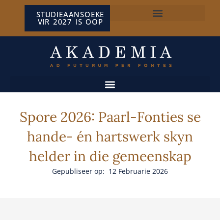
STUDIEAANSOEKE
VIR 2027 IS OOP
NP VAN WYK LOUW-SENTRUM
Spore 2026: Paarl-Fonties se
hande- én hartswerk skyn
helder in die gemeenskap
Gepubliseer op: 12 Februarie 2026