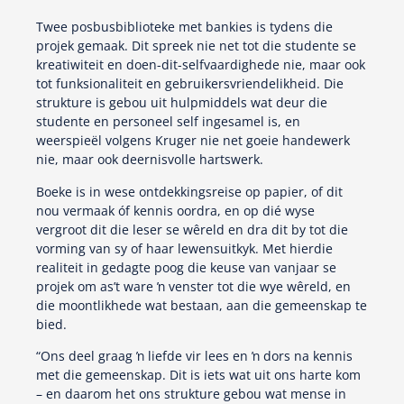
Twee posbusbiblioteke met bankies is tydens die
projek gemaak. Dit spreek nie net tot die studente se
kreatiwiteit en doen-dit-selfvaardighede nie, maar ook
tot funksionaliteit en gebruikersvriendelikheid. Die
strukture is gebou uit hulpmiddels wat deur die
studente en personeel self ingesamel is, en
weerspieël volgens Kruger nie net goeie handewerk
nie, maar ook deernisvolle hartswerk.
Boeke is in wese ontdekkingsreise op papier, of dit
nou vermaak óf kennis oordra, en op dié wyse
vergroot dit die leser se wêreld en dra dit by tot die
vorming van sy of haar lewensuitkyk. Met hierdie
realiteit in gedagte poog die keuse van vanjaar se
projek om as’t ware ŉ venster tot die wye wêreld, en
die moontlikhede wat bestaan, aan die gemeenskap te
bied.
“Ons deel graag ŉ liefde vir lees en ŉ dors na kennis
met die gemeenskap. Dit is iets wat uit ons harte kom
– en daarom het ons strukture gebou wat mense in