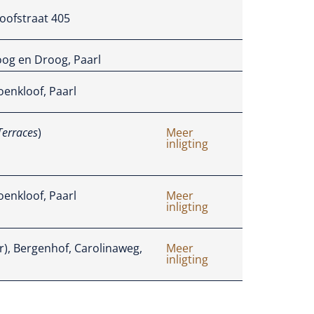
ofstraat 405
oog en Droog, Paarl
oenkloof, Paarl
Terraces
)
Meer
inligting
oenkloof, Paarl
Meer
inligting
r), Bergenhof, Carolinaweg,
Meer
inligting