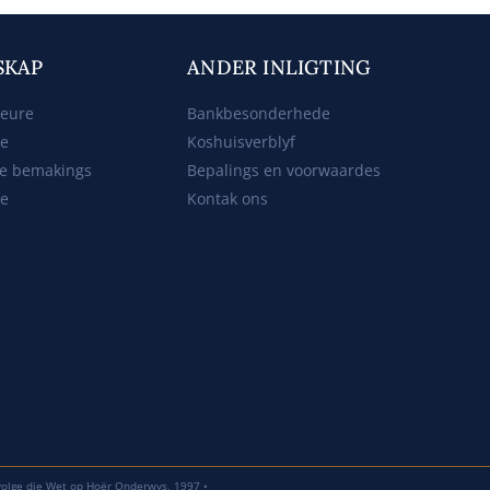
SKAP
ANDER INLIGTING
beure
Bankbesonderhede
ke
Koshuisverblyf
e bemakings
Bepalings en voorwaardes
te
Kontak ons
volge die Wet op Hoër Onderwys, 1997 •