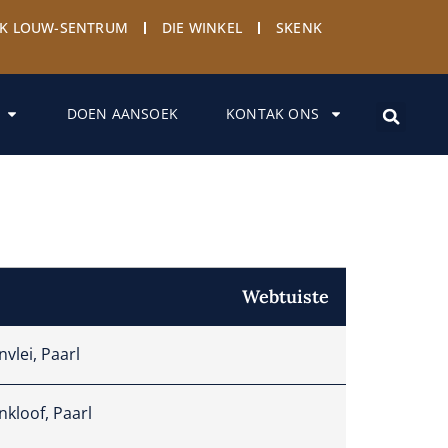
YK LOUW-SENTRUM
DIE WINKEL
SKENK
DOEN AANSOEK
KONTAK ONS
Webtuiste
vlei, Paarl
kloof, Paarl