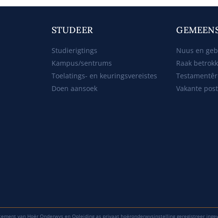
STUDEER
GEMEEN
Studierigtings
Nuus en ge
Kampus/sentrums
Raak betrok
Toelatings- en keuringsvereistes
Testamentêr
Doen aansoek
Vakante pos
tement van Hoër Onderwys en Opleiding as privaat hoëronderwysinstelling geregistreer inge