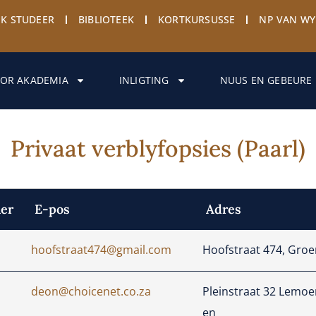
EK STUDEER
BIBLIOTEEK
KORTKURSUSSE
NP VAN W
OR AKADEMIA
INLIGTING
NUUS EN GEBEURE
Privaat verblyfopsies (Paarl)
er
E-pos
Adres
hoofstraat474@gmail.com
Hoofstraat 474, Groen
deon@choicenet.co.za
Pleinstraat 32 Lemoen
en