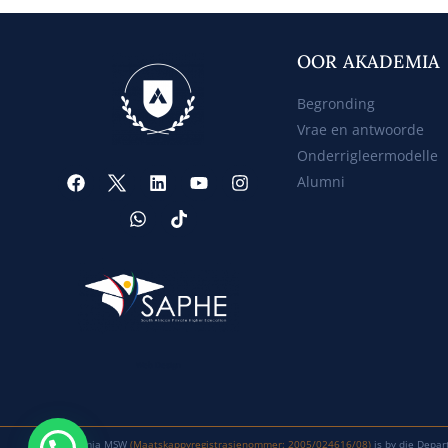
OOR AKADEMIA
Begronding
Vrae en antwoorde
Onderrigleermodelle
Alumni
Web Design
Akademia MSW
(Maatskappyregistrasienommer: 2005/024616/08)
is by die Depar