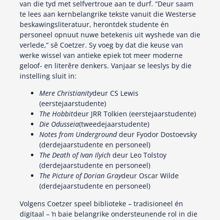
van die tyd met selfvertroue aan te durf. “Deur saam
te lees aan kernbelangrike tekste vanuit die Westerse
beskawingsliteratuur, herontdek studente én
personeel opnuut nuwe betekenis uit wyshede van die
verlede,” sê Coetzer. Sy voeg by dat die keuse van
werke wissel van antieke epiek tot meer moderne
geloof- en literêre denkers. Vanjaar se leeslys by die
instelling sluit in:
Mere Christianity
deur CS Lewis
(eerstejaarstudente)
The Hobbit
deur JRR Tolkien (eerstejaarstudente)
Die Odusseia
(tweedejaarstudente)
Notes from Underground
deur Fyodor Dostoevsky
(derdejaarstudente en personeel)
The Death of Ivan Ilyich
deur Leo Tolstoy
(derdejaarstudente en personeel)
The Picture of Dorian Gray
deur Oscar Wilde
(derdejaarstudente en personeel)
Volgens Coetzer speel biblioteke – tradisioneel én
digitaal – ŉ baie belangrike ondersteunende rol in die