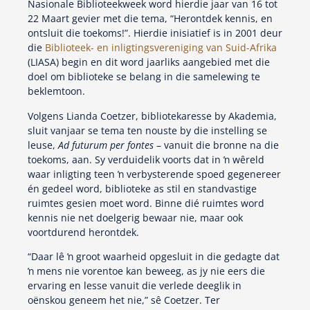
Nasionale Biblioteekweek word hierdie jaar van 16 tot
22 Maart gevier met die tema, “Herontdek kennis, en
ontsluit die toekoms!”. Hierdie inisiatief is in 2001 deur
die
Biblioteek- en inligtingsvereniging van Suid-Afrika
(LIASA) begin en dit word jaarliks aangebied met die
doel om biblioteke se belang in die samelewing te
beklemtoon.
Volgens Lianda Coetzer, bibliotekaresse by Akademia,
sluit vanjaar se tema ten nouste by die instelling se
leuse,
Ad futurum per fontes
– vanuit die bronne na die
toekoms, aan. Sy verduidelik voorts dat in ŉ wêreld
waar inligting teen ŉ verbysterende spoed gegenereer
én gedeel word, biblioteke as stil en standvastige
ruimtes gesien moet word. Binne dié ruimtes word
kennis nie net doelgerig bewaar nie, maar ook
voortdurend herontdek.
“Daar lê ŉ groot waarheid opgesluit in die gedagte dat
ŉ mens nie vorentoe kan beweeg, as jy nie eers die
ervaring en lesse vanuit die verlede deeglik in
oënskou geneem het nie,” sê Coetzer. Ter