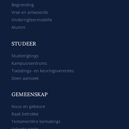
Begronding
Vrae en antwoorde
Onderrigleermodelle
Alumni
STUDEER
Studierigtings
Kampus/sentrums
Toelatings- en keuringsvereistes
Doen aansoek
GEMEENSKAP
Nuus en gebeure
Raak betrokke
Testamentêre bemakings
Vakante poste