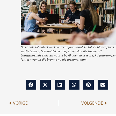
Nasionale Biblioteekweek vind vanjaar vanaf 16 tot 22 Maart plaas,
en die tema is, “Herontdek kennis, en ontsluit die toekoms!”.
Laasgenoemde sluit ten nouste by Akademia se leuse, Ad futurum per
fontes – vanuit die bronne na die toekoms, aan.
VORIGE
VOLGENDE