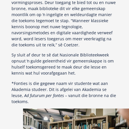
vormingsproses. Deur toegang te bied tot ou en nuwe
bronne, maak biblioteke dit vir elke gemeenskap
moontlik om op ŉ ingeligte en weldeurdagte manier
die toekoms tegemoet te stap. “Wanneer klassieke
kennis boonop met nuwe tegnologie,
navorsingsmetodes en digitale vaardighede verweef
word, word lesers toegerus om meer veerkragtig na
die toekoms uit te reik,” sê Coetzer.
Sy sluit af deur te sê dat Nasionale Biblioteekweek
opnuut ŉ gulde geleentheid vir gemeenskappe is om
hulself toekomsgereed te maak deur die lesse en
kennis wat hul voorafgegaan het.
*Fonties is die gegewe naam vir studente wat aan
Akademia studeer. Dit is afgelei van Akademia se
leuse,
Ad futurum per fontes
– vanuit die bronne na die
toekoms.