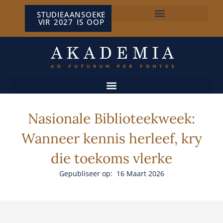
STUDIEAANSOEKE
VIR 2027 IS OOP
NP VAN WYK LOUW-SENTRUM
Nasionale Biblioteekweek:
Wanneer kennis herleef, kry
die toekoms vlerke
Gepubliseer op: 16 Maart 2026