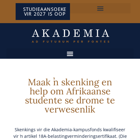
STUDIEAANSOEKE
VIR 2027 IS OOP
NP VAN WYK LOUW-SENTRUM
Maak ŉ skenking en
help om Afrikaanse
studente se drome te
verwesenlik
Skenkings vir die Akademia-kampusfonds kwalifiseer
vir ŉ artikel 18A-belastingverminderingsertifikaat. (Die