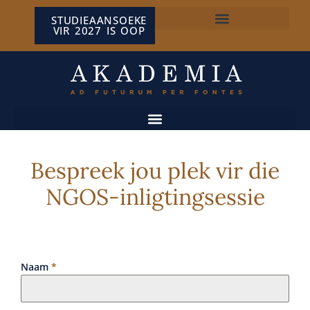
STUDIEAANSOEKE
VIR 2027 IS OOP
NP VAN WYK LOUW-SENTRUM
Bespreek jou plek vir die
NGOS-inligtingsessie
Naam
*