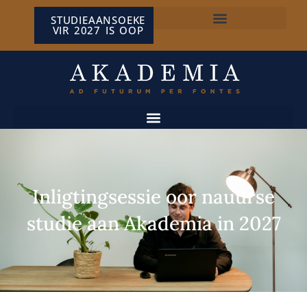
STUDIEAANSOEKE
VIR 2027 IS OOP
NP VAN WYK LOUW-SENTRUM
Inligtingsessie oor nauurse
studie aan Akademia in 2027