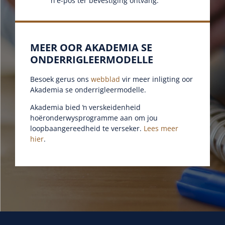
ŉ e-pos ter bevestiging ontvang.
MEER OOR AKADEMIA SE
ONDERRIGLEERMODELLE
Besoek gerus ons
webblad
vir meer inligting oor
Akademia se onderrigleermodelle.
Akademia bied ŉ verskeidenheid
hoëronderwysprogramme aan om jou
loopbaangereedheid te verseker.
Lees meer
hier
.