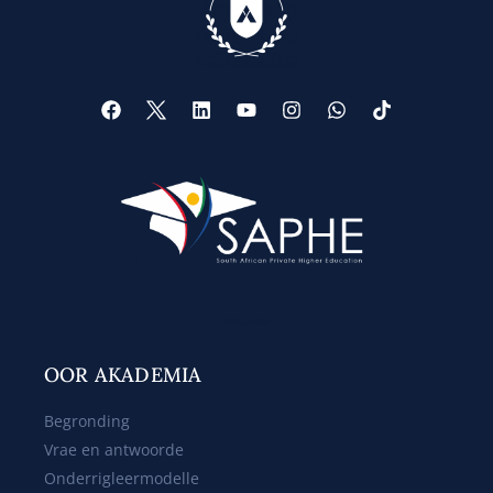
Web Design
OOR AKADEMIA
Begronding
Vrae en antwoorde
Onderrigleermodelle