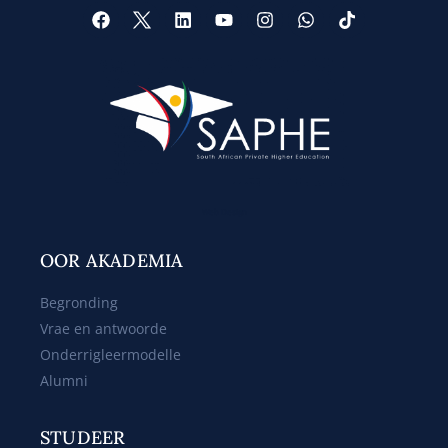
Web Design
OOR AKADEMIA
Begronding
Vrae en antwoorde
Onderrigleermodelle
Alumni
STUDEER