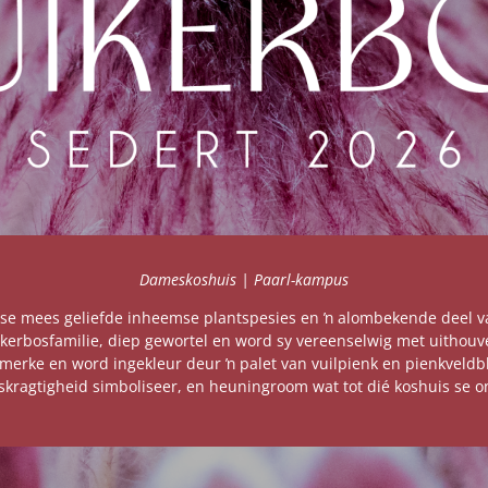
Dameskoshuis | Paarl-kampus
ka se mees geliefde inheemse plantspesies en ŉ alombekende deel 
uikerbosfamilie, diep gewortel en word sy vereenselwig met uithou
merke en word ingekleur deur ŉ palet van vuilpienk en pienkveldbl
skragtigheid simboliseer, en heuningroom wat tot dié koshuis se o