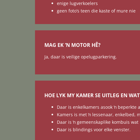
enige lugverkoelers
geen foto’s teen die kaste of mure nie
MAG EK ʼN MOTOR HÊ?
Ja, daar is veilige opelugparkering.
HOE LYK MY KAMER SE UITLEG EN WAT
Daar is enkelkamers asook ŉ beperkte 
Kamers is met ŉ lessenaar, enkelbed, m
Daar is ŉ gemeenskaplike kombuis wat m
Daar is blindings voor elke venster.