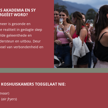
OS AKADEMIA EN SY
MGEËET WORD?
oneer is gesonde en
e realiteit in gedagte skep
elde geleenthede en
dersteun en uitbou. Deur
gevoel van verbondenheid en
E KOSHUISKAMERS TOEGELAAT NIE:
evaar)
 (
air fryers
)