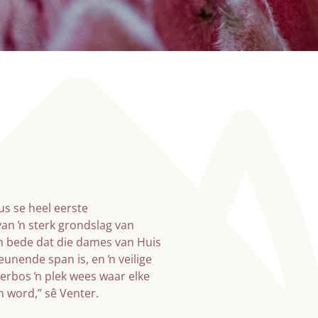
us se heel eerste
an ŉ sterk grondslag van
en bede dat die dames van Huis
eunende span is, en ŉ veilige
kerbos ŉ plek wees waar elke
n word,” sê Venter.