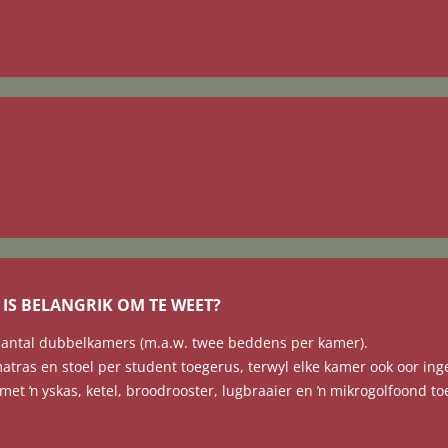
 IS BELANGRIK OM TE WEET?
aantal dubbelkamers (m.a.w. twee beddens per kamer).
atras en stoel per student toegerus, terwyl elke kamer ook oor ing
et ŉ yskas, ketel, broodrooster, lugbraaier en ŉ mikrogolfoond toe