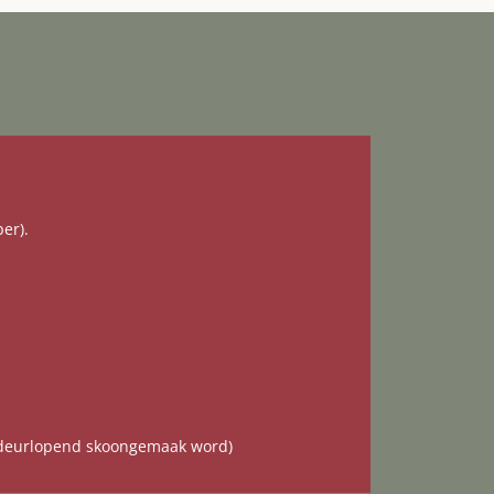
er).
 deurlopend skoongemaak word)