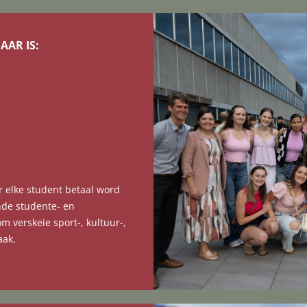
AAR IS:
ur elke student betaal word
nde studente- en
m verskeie sport-, kultuur-,
aak.