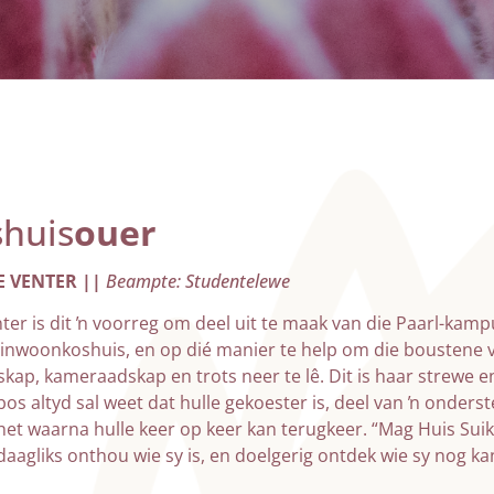
huis
ouer
E VENTER ||
Beampte: Studentelewe
nter is dit ŉ voorreg om deel uit te maak van die Paarl-kamp
nwoonkoshuis, en op dié manier te help om die boustene v
skap, kameraadskap en trots neer te lê. Dit is haar strewe 
bos altyd sal weet dat hulle gekoester is, deel van ŉ onderst
 het waarna hulle keer op keer kan terugkeer. “Mag Huis Sui
aagliks onthou wie sy is, en doelgerig ontdek wie sy nog ka