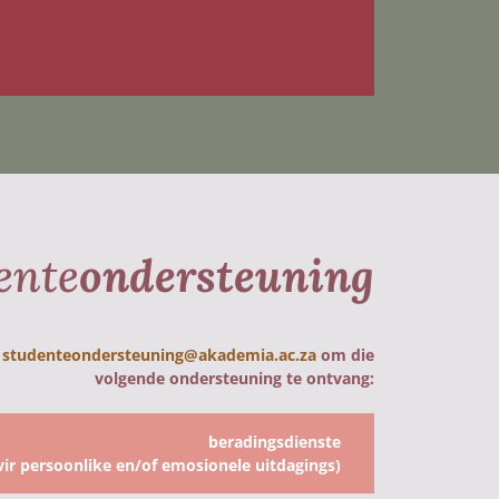
ente
ondersteuning
y
studenteondersteuning@akademia.ac.za
om die
volgende ondersteuning te ontvang:
beradingsdienste
vir persoonlike en/of emosionele uitdagings)