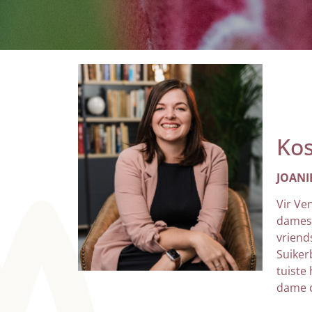
Kos
JOANI
Vir Ve
damesi
vriend
Suiker
tuiste
dame d