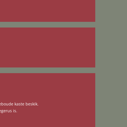
eboude kaste beskik.
gerus is.