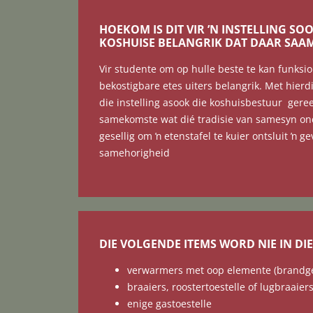
HOEKOM IS DIT VIR ʼN INSTELLING SO
KOSHUISE BELANGRIK DAT DAAR SAA
Vir studente om op hulle beste te kan funksi
bekostigbare etes uiters belangrik. Met hierdi
die instelling asook die koshuisbestuur gere
samekomste wat dié tradisie van samesyn on
gesellig om ŉ etenstafel te kuier ontsluit ŉ 
samehorigheid
DIE VOLGENDE ITEMS WORD NIE IN DI
verwarmers met oop elemente (brandg
braaiers, roostertoestelle of lugbraaiers
enige gastoestelle