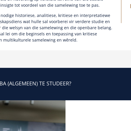
nsigte tot voordeel van die samelewing toe te pas.
odige historiese, analitiese, kritiese en interpretatiewe
kapsdiens wat hulle sal voorberei vir verdere studie en
r die welsyn van die samelewing en die openbare belang.
l lei om die beginsels en toepassing van kritiese
en multikulturele samelewing en wêreld.
BA (ALGEMEEN) TE STUDEER?