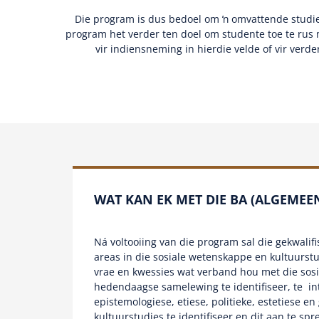
Die program is dus bedoel om ŉ omvattende studie 
program het verder ten doel om studente toe te rus
vir indiensneming in hierdie velde of vir verd
WAT KAN EK MET DIE BA (ALGEME
Ná voltooiing van die program sal die gekwalif
areas in die sosiale wetenskappe en kultuurstu
vrae en kwessies wat verband hou met die sos
hedendaagse samelewing te identifiseer, te inte
epistemologiese, etiese, politieke, estetiese e
kultuurstudies te identifiseer en dit aan te spr