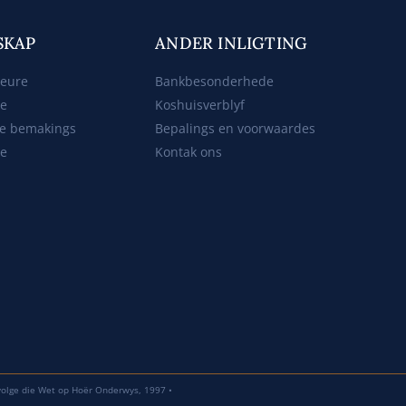
SKAP
ANDER INLIGTING
beure
Bankbesonderhede
ke
Koshuisverblyf
e bemakings
Bepalings en voorwaardes
te
Kontak ons
volge die Wet op Hoër Onderwys, 1997 •