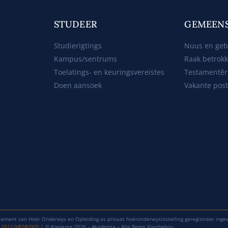
STUDEER
GEMEEN
Studierigtings
Nuus en ge
Kampus/sentrums
Raak betrok
Toelatings- en keuringsvereistes
Testamentêr
Doen aansoek
Vakante pos
tement van Hoër Onderwys en Opleiding as privaat hoëronderwysinstelling geregistreer inge
: 2011/HE08/005
| © Kopiereg 2026 – Akademia – Alle Regte Voorbehou