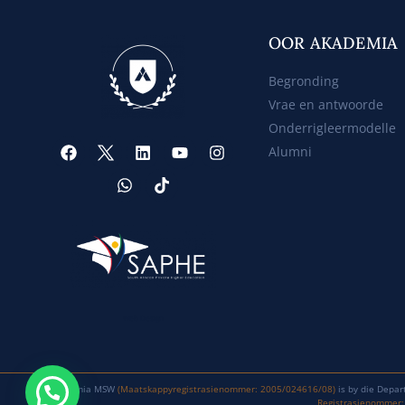
OOR AKADEMIA
Begronding
Vrae en antwoorde
Onderrigleermodelle
Alumni
Web Design
Akademia MSW
(Maatskappyregistrasienommer: 2005/024616/08)
is by die Depar
Registrasienommer