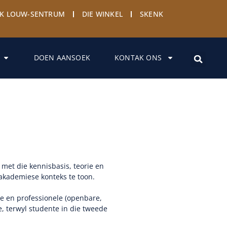
YK LOUW-SENTRUM
DIE WINKEL
SKENK
DOEN AANSOEK
KONTAK ONS
met die kennisbasis, teorie en
ŉ akademiese konteks te toon.
se en professionele (openbare,
e, terwyl studente in die tweede