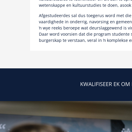
wetenskappe en kultuurstudies te doen, asook i
Afgestudeerdes sal dus toegerus word met die n
vaardighede in onderrig, navorsing en gemeens
ŉ wye reeks beroepe wat deurslaggewend is vi
Daar word voorsien dat die program studente sa
burgerskap te verstaan, veral in ŉ komplekse 
KWALIFISEER EK OM 