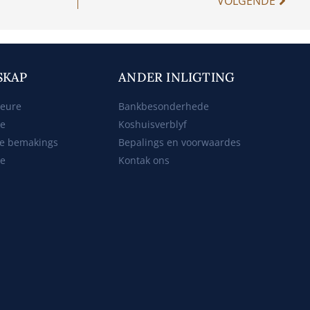
VOLGENDE
SKAP
ANDER INLIGTING
beure
Bankbesonderhede
ke
Koshuisverblyf
e bemakings
Bepalings en voorwaardes
te
Kontak ons