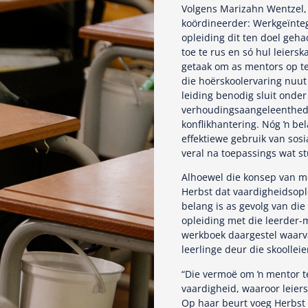
Volgens Marizahn Wentzel, 
koördineerder: Werkgeïntegr
opleiding dit ten doel geh
toe te rus en só hul leiers
getaak om as mentors op te 
die hoërskoolervaring nuut
leiding benodig sluit onde
verhoudingsaangeleenthede,
konflikhantering. Nóg ŉ be
effektiewe gebruik van so
veral na toepassings wat 
Alhoewel die konsep van m
Herbst dat vaardigheidsople
belang is as gevolg van di
opleiding met die leerder
werkboek daargestel waarva
leerlinge deur die skoolle
“Die vermoë om ŉ mentor te
vaardigheid, waaroor leier
Op haar beurt voeg Herbst