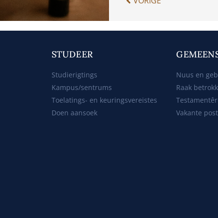
VORIGE
STUDEER
GEMEEN
Studierigtings
Nuus en ge
Kampus/sentrums
Raak betrok
Toelatings- en keuringsvereistes
Testamentêr
Doen aansoek
Vakante pos