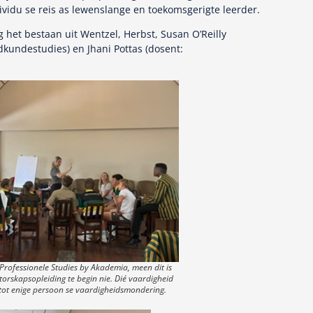
ividu se reis as lewenslange en toekomsgerigte leerder.
 het bestaan uit Wentzel, Herbst, Susan O’Reilly
kundestudies) en Jhani Pottas (dosent:
Professionele Studies by Akademia, meen dit is
orskapsopleiding te begin nie. Dié vaardigheid
 tot enige persoon se vaardigheidsmondering.