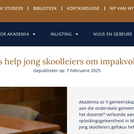
EK STUDEER
BIBLIOTEEK
KORTKURSUSSE
NP VAN W
OR AKADEMIA
INLIGTING
NUUS EN GEBEURE
help jong skoolleiers om impakvo
Gepubliseer op: 7 Februarie 2025
Akademia as ŉ gemeenskapsi
aan die onderskeie gemeens
het dosente* verbonde aan 
opleidingsgeleentheid in 
jong skoolleiers gefokus het