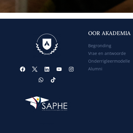
OOR AKADEMIA
Begronding
Vrae en antwoorde
Onderrigleermodelle
Alumni
Web Design