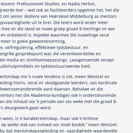
dosent: Professionele Studies, en Nadia Herbst,
eerde leer – wat ook as fasiliteerders opgetree het, het die
ad om senior skoliere van Hoërskool Middelburg as mentors
kapsvaardighede uit te brei. Dié leiers word onder meer
tree vir die skool se nuwe groep graad 8-leerlinge vir wie
 en onbekend is. Aspekte waarmee dié nuwelinge veral
r meer in goeie gewoontevorming,
 selfregulering, effektiewe tydsbestuur, en
langrike gesprekspunt was die verantwoordelike en
siale media en slimfoontoepassings. Laasgenoemde verwys
studiehulpmiddels en tydsbestuurswenke bied.
entorskap nie ŉ nuwe tendens is nie, meen Wentzel en
iding hierin, veral vir skoolgaande leerders, van kardinale
e lewensveranderende aard daarvan. Behalwe vir die
-mentors het die Akademia-kundiges ook ŉ ondersteunende
n die inhoud oor ŉ periode van ses weke met die graad 8-
iers deurgewerk gaan word.
 wees, is ŉ karaktereienskap, maar ook ŉ kritiese
s op welke vlak van invloed oor moet beskik,” meen Wentzel.
 by dat mentorskapsopleiding en -vaardighede waardevolle