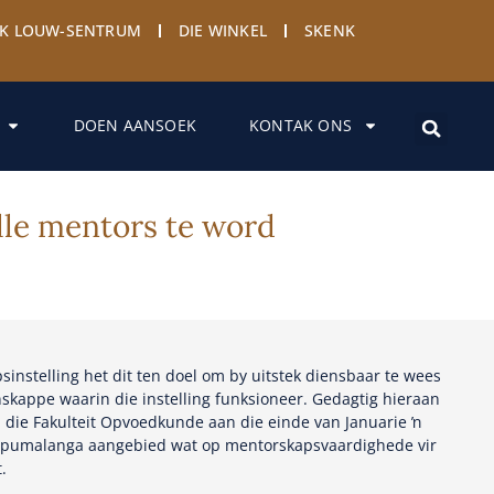
YK LOUW-SENTRUM
DIE WINKEL
SKENK
DOEN AANSOEK
KONTAK ONS
lle mentors te word
nstelling het dit ten doel om by uitstek diensbaar te wees
kappe waarin die instelling funksioneer. Gedagtig hieraan
die Fakulteit Opvoedkunde aan die einde van Januarie ŉ
Mpumalanga aangebied wat op mentorskapsvaardighede vir
.