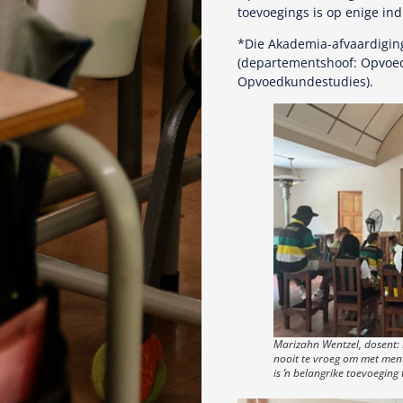
toevoegings is op enige ind
*Die Akademia-afvaardiging
(departementshoof: Opvoed
Opvoedkundestudies).
Marizahn Wentzel, dosent: 
nooit te vroeg om met ment
is ŉ belangrike toevoeging