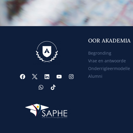
OOR AKADEMIA
Begronding
Vrae en antwoorde
Onderrigleermodelle
Alumni
Web Design