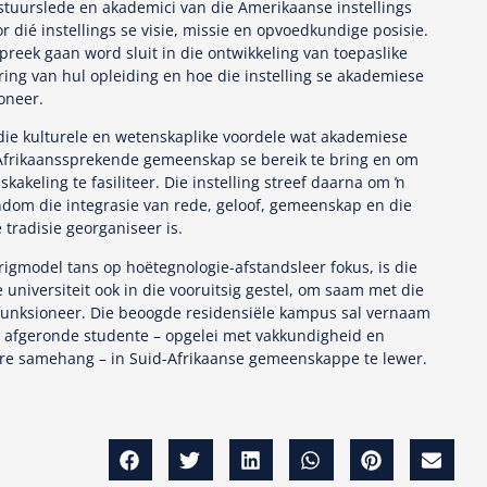
stuurslede en akademici van die Amerikaanse instellings
 dié instellings se visie, missie en opvoedkundige posisie.
eek gaan word sluit in die ontwikkeling van toepaslike
varing van hul opleiding en hoe die instelling se akademiese
oneer.
ie kulturele en wetenskaplike voordele wat akademiese
 Afrikaanssprekende gemeenskap se bereik te bring en om
kakeling te fasiliteer. Die instelling streef daarna om ŉ
ondom die integrasie van rede, geloof, gemeenskap en die
 tradisie georganiseer is.
gmodel tans op hoëtegnologie-afstandsleer fokus, is die
e universiteit ook in die vooruitsig gestel, om saam met die
funksioneer. Die beoogde residensiële kampus sal vernaam
 afgeronde studente – opgelei met vakkundigheid en
êre samehang – in Suid-Afrikaanse gemeenskappe te lewer.