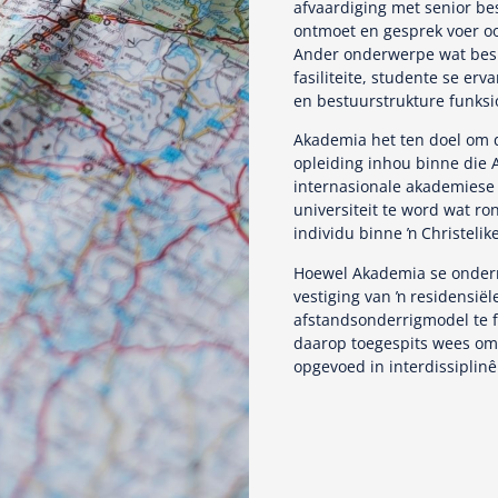
afvaardiging met senior be
ontmoet en gesprek voer oor
Ander onderwerpe wat bespr
fasiliteite, studente se er
en bestuurstrukture funksi
Akademia het ten doel om d
opleiding inhou binne die
internasionale akademiese s
universiteit te word wat r
individu binne ŉ Christelike
Hoewel Akademia se onderri
vestiging van ŉ residensiël
afstandsonderrigmodel te 
daarop toegespits wees om
opgevoed in interdissiplin