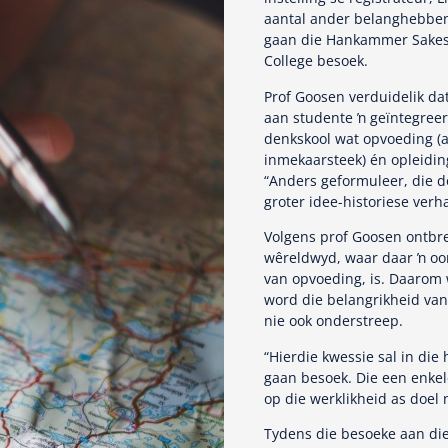
aantal ander belanghebbend
gaan die Hankammer Sakesko
College besoek.
Prof Goosen verduidelik da
aan studente ŉ geïntegreerd
denkskool wat opvoeding (as
inmekaarsteek) én opleiding
“Anders geformuleer, die do
groter idee-historiese verh
Volgens prof Goosen ontbre
wêreldwyd, waar daar ŉ oor
van opvoeding, is. Daarom 
word die belangrikheid van 
nie ook onderstreep.
“Hierdie kwessie sal in die
gaan besoek. Die een enkele
op die werklikheid as doel 
Tydens die besoeke aan die