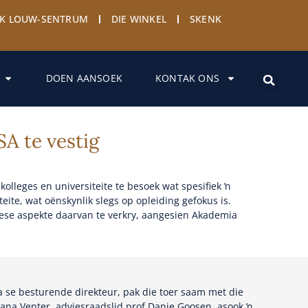
YK LOUW-SENTRUM
DIE WINKEL
SKENK
DOEN AANSOEK
KONTAK ONS
A te vestig
lleges en universiteite te besoek wat spesifiek ŉ
ite, wat oënskynlik slegs op opleiding gefokus is.
iese aspekte daarvan te verkry, aangesien Akademia
 se besturende direkteur, pak die toer saam met die
 Liana Venter, adviesraadslid prof Danie Goosen, asook ŉ