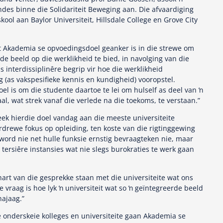
es binne die Solidariteit Beweging aan. Die afvaardiging
ol aan Baylor Universiteit, Hillsdale College en Grove City
t Akademia se opvoedingsdoel geanker is in die strewe om
e beeld op die werklikheid te bied, in navolging van die
 interdissiplinêre begrip vir hoe die werklikheid
 (as vakspesifieke kennis en kundigheid) vooropstel.
el is om die studente daartoe te lei om hulself as deel van ŉ
aal, wat strek vanaf die verlede na die toekoms, te verstaan.”
ek hierdie doel vandag aan die meeste universiteite
drewe fokus op opleiding, ten koste van die rigtinggewing
word nie net hulle funksie ernstig bevraagteken nie, maar
tersiêre instansies wat nie slegs burokraties te werk gaan
 hart van die gesprekke staan met die universiteite wat ons
 vraag is hoe lyk ŉ universiteit wat so ŉ geïntegreerde beeld
najaag.”
 onderskeie kolleges en universiteite gaan Akademia se