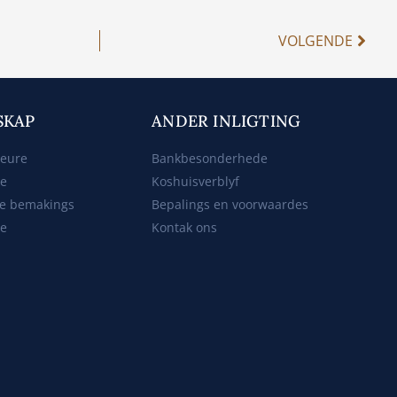
VOLGENDE
SKAP
ANDER INLIGTING
beure
Bankbesonderhede
ke
Koshuisverblyf
e bemakings
Bepalings en voorwaardes
te
Kontak ons