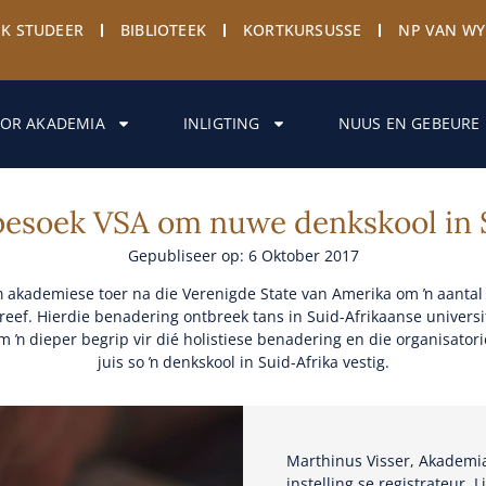
EK STUDEER
BIBLIOTEEK
KORTKURSUSSE
NP VAN W
OR AKADEMIA
INLIGTING
NUUS EN GEBEURE
esoek VSA om nuwe denkskool in S
Gepubliseer op: 6 Oktober 2017
kademiese toer na die Verenigde State van Amerika om ŉ aantal ko
f. Hierdie benadering ontbreek tans in Suid-Afrikaanse universite
 ŉ dieper begrip vir dié holistiese benadering en die organisator
juis so ŉ denkskool in Suid-Afrika vestig.
Marthinus Visser, Akademia
instelling se registrateur,