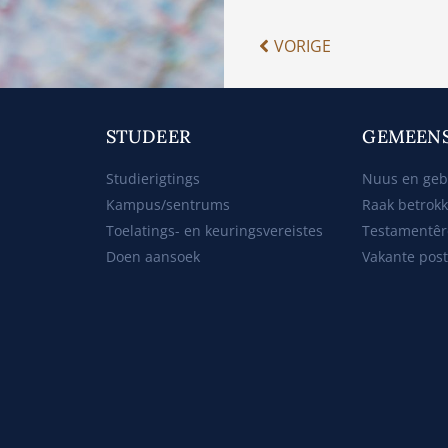
VORIGE
STUDEER
GEMEEN
Studierigtings
Nuus en ge
Kampus/sentrums
Raak betrok
Toelatings- en keuringsvereistes
Testamentêr
Doen aansoek
Vakante pos